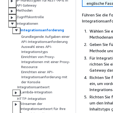
IP-Adresstypen für REST-APIs in
englische Fas
API Gateway
Methoden
Führen Sie die f
Zugriffskontrolle
Integrationsanfo
Integrationen
Integrationsanforderung
Wählen Sie e
Grundlegende Aufgaben einer
Methodenanf
API-Integrationsanforderung
Geben Sie f
Auswahl eines API-
Methode und
Integrationstyps
Einrichten von Proxy-
Für Integra
Integrationen mit einer Proxy-
richten Sie 
Ressource
Gateway das
Einrichten einer API-
Integrationsanforderung mit
Richten Sie 
der Konsole
ein, um vor
Integrationsantwort
Integration
Lambda-Integration
Richten Sie 
HTTP-Integration
um den Inha
Streamen der
Inhaltstyps
Integrationsantwort für Ihre