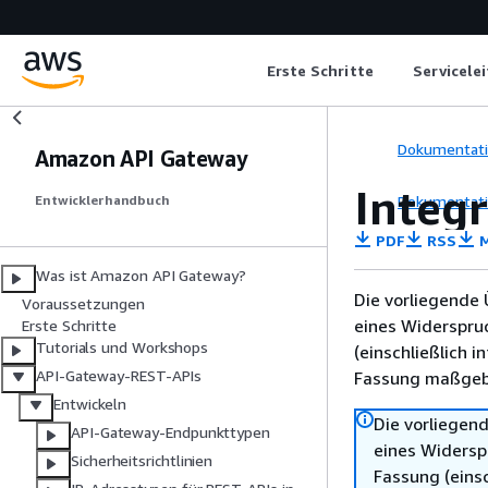
Erste Schritte
Servicele
Dokumentat
Amazon API Gateway
Integ
Dokumentat
Entwicklerhandbuch
PDF
RSS
M
Was ist Amazon API Gateway?
Die vorliegende 
Voraussetzungen
eines Widerspru
Erste Schritte
Tutorials und Workshops
(einschließlich 
API-Gateway-REST-APIs
Fassung maßgebl
Entwickeln
Die vorliegend
API-Gateway-Endpunkttypen
eines Widersp
Sicherheitsrichtlinien
Fassung (einsc