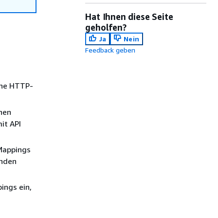
Hat Ihnen diese Seite
geholfen?
Ja
Nein
Feedback geben
ne HTTP-
nen
it API
-Mappings
enden
ings ein,