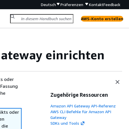
Deutsch
Präferenzen
Kontakt
Feedback
AWS-Konto erstellen
Gateway einrichten
ts oder
 Fassung
che
Zugehörige Ressourcen
Amazon API Gateway API-Referenz
ikts oder
AWS CLI Befehle für Amazon API
Gateway
en
SDKs und Tools
 die