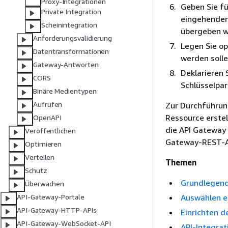
Proxy-Integrationen
Geben Sie fü
Private Integration
eingehenden
Scheinintegration
übergeben w
Anforderungsvalidierung
Legen Sie op
Datentransformationen
werden solle
Gateway-Antworten
Deklarieren
CORS
Schlüsselpar
Binäre Medientypen
Aufrufen
Zur Durchführun
Ressource erste
OpenAPI
die API Gateway
Veröffentlichen
Gateway-REST-A
Optimieren
Verteilen
Themen
Schutz
Grundlegend
Überwachen
Auswählen e
API-Gateway-Portale
API-Gateway-HTTP-APIs
Einrichten d
API-Gateway-WebSocket-API
API-Integrat