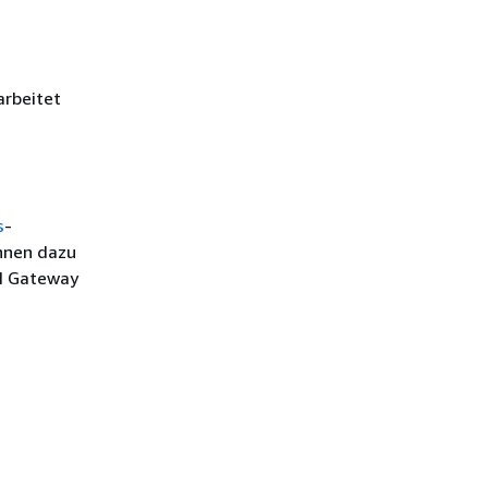
arbeitet
s
-
nnen dazu
PI Gateway