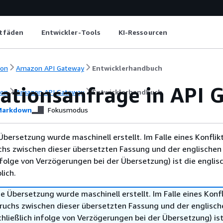
itfäden
Entwickler-Tools
KI-Ressourcen
ion
Amazon API Gateway
Entwicklerhandbuch
rationsanfrage in API 
ion
Amazon API Gateway
Entwicklerhandbuch
arkdown
Fokusmodus
Übersetzung wurde maschinell erstellt. Im Falle eines Konflik
chs zwischen dieser übersetzten Fassung und der englischen
infolge von Verzögerungen bei der Übersetzung) ist die englis
ich.
e Übersetzung wurde maschinell erstellt. Im Falle eines Konfl
ruchs zwischen dieser übersetzten Fassung und der englisch
hließlich infolge von Verzögerungen bei der Übersetzung) ist