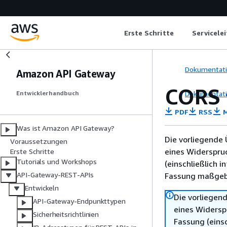
Erste Schritte
Servicele
Dokumentat
Amazon API Gateway
CORS 
Dokumentat
Entwicklerhandbuch
PDF
RSS
M
Was ist Amazon API Gateway?
Die vorliegende 
Voraussetzungen
eines Widerspru
Erste Schritte
Tutorials und Workshops
(einschließlich 
API-Gateway-REST-APIs
Fassung maßgebl
Entwickeln
Die vorliegend
API-Gateway-Endpunkttypen
eines Widersp
Sicherheitsrichtlinien
Fassung (einsc