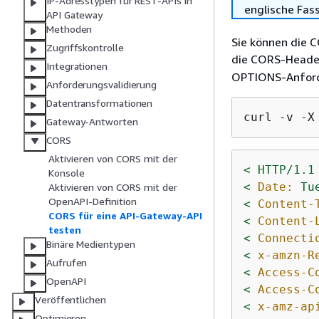
IP-Adresstypen für REST-APIs in
englische Fas
API Gateway
Methoden
Sie können die C
Zugriffskontrolle
die CORS-Header
Integrationen
OPTIONS-Anforde
Anforderungsvalidierung
Datentransformationen
curl -v -X
Gateway-Antworten
CORS
Aktivieren von CORS mit der
<
HTTP/1.1
Konsole
<
Date:
Tu
Aktivieren von CORS mit der
OpenAPI-Definition
<
Content-
CORS für eine API-Gateway-API
<
Content-
testen
<
Connecti
Binäre Medientypen
<
x-amzn-R
Aufrufen
<
Access-C
OpenAPI
<
Access-C
Veröffentlichen
<
x-amz-ap
Optimieren