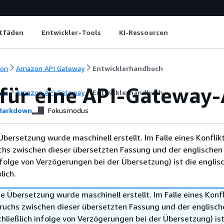
itfäden
Entwickler-Tools
KI-Ressourcen
ion
Amazon API Gateway
Entwicklerhandbuch
für eine API-Gateway-
ion
Amazon API Gateway
Entwicklerhandbuch
arkdown
Fokusmodus
Übersetzung wurde maschinell erstellt. Im Falle eines Konflik
chs zwischen dieser übersetzten Fassung und der englischen
infolge von Verzögerungen bei der Übersetzung) ist die englis
ich.
e Übersetzung wurde maschinell erstellt. Im Falle eines Konfl
ruchs zwischen dieser übersetzten Fassung und der englisch
hließlich infolge von Verzögerungen bei der Übersetzung) ist