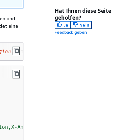
Hat Ihnen diese Seite
geholfen?
fen und
Ja
Nein
det eine
Feedback geben
gion}
.amazonaws.com/
{
stage_name}
ion,X-Amz-Date,X-Api-Key,X-Amz-Security-Token