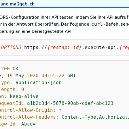
sung maßgeblich.
ORS-Konfiguration Ihrer API testen, indem Sie Ihre API aufru
 in der Antwort überprüfen. Der folgende
-Befehl sen
curl
rung an eine bereitgestellte API.
 
OPTIONS
 https://
{
restapi_id}
.execute-api.
{
re
200
OK
e,
19
May
2020 00:55:22 
GMT
Type:
application/json
Length:
0
on:
keep-alive
equestId:
a1b2c3d4-5678-90ab-cdef-abc123
ontrol-Allow-Origin:
*
ontrol-Allow-Headers:
Content-Type,Authorizat
igw-id:
Abcd=