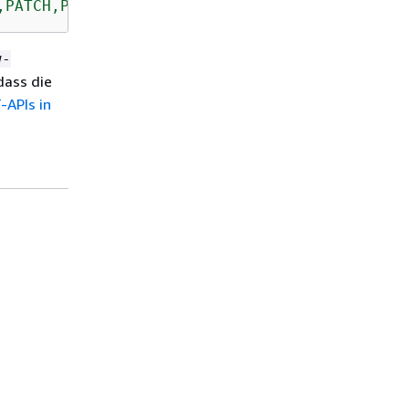
,PATCH,POST,PUT
w-
dass die
-APIs in