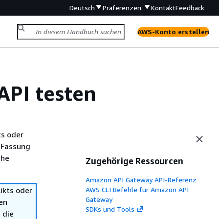
Deutsch
Präferenzen
Kontakt
Feedback
AWS-Konto erstellen
API testen
ts oder
 Fassung
che
Zugehörige Ressourcen
Amazon API Gateway API-Referenz
ikts oder
AWS CLI Befehle für Amazon API
Gateway
en
SDKs und Tools
 die