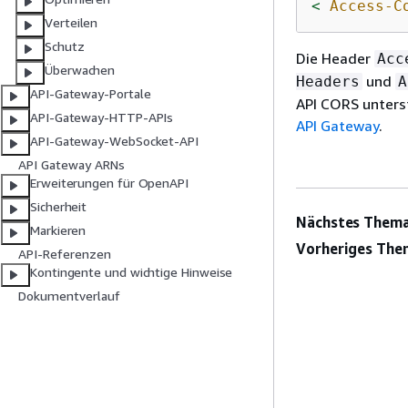
<
Access-C
Verteilen
Schutz
Die Header
Acc
Überwachen
und
Headers
A
API-Gateway-Portale
API CORS unterst
API-Gateway-HTTP-APIs
API Gateway
.
API-Gateway-WebSocket-API
API Gateway ARNs
Erweiterungen für OpenAPI
Sicherheit
Nächstes Thema
Markieren
Vorheriges The
API-Referenzen
Kontingente und wichtige Hinweise
Dokumentverlauf