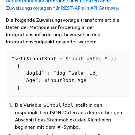
der Methodenanforderung für Nutzdaten ohne
Zuweisungsvorlagen für REST-APIs in API Gateway
.
Die folgende Zuweisungsvorlage transformiert die
Daten der Methodenanforderung in der
Integrationsanforderung, bevor sie an den
Integrationsendpunkt gesendet werden:
#set($inputRoot = $input.path('$'))

{
    "dogId" : "dog_"$elem.id,

    "Age": $inputRoot.Age

  }
Die Variable
stellt in den
$inputRoot
ursprünglichen JSON-Daten aus dem vorherigen
Abschnitt das Stammobjekt dar. Richtlinien
beginnen mit dem
-Symbol.
#