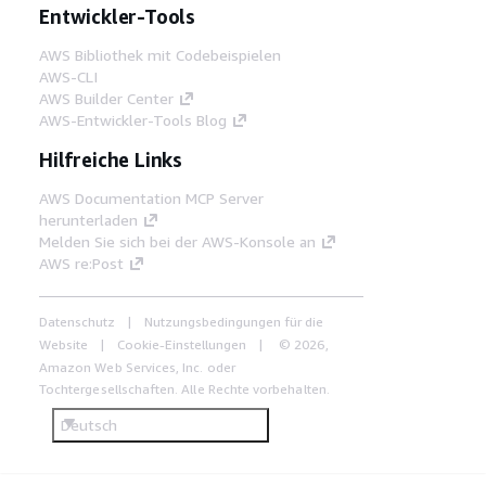
Entwickler-Tools
AWS Bibliothek mit Codebeispielen
AWS-CLI
AWS Builder Center
AWS-Entwickler-Tools Blog
Hilfreiche Links
AWS Documentation MCP Server
herunterladen
Melden Sie sich bei der AWS-Konsole an
AWS re:Post
Datenschutz
Nutzungsbedingungen für die
Website
Cookie-Einstellungen
© 2026,
Amazon Web Services, Inc. oder
Tochtergesellschaften. Alle Rechte vorbehalten.
Deutsch