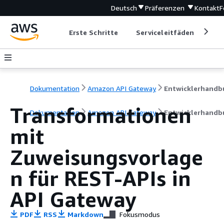
Deutsch
Präferenzen
Kontakt
F
Erste Schritte
Serviceleitfäden
Ent
Dokumentation
Amazon API Gateway
Transformationen
Dokumentation
Amazon API Gateway
Entwicklerhandb
mit
Zuweisungsvorlage
n für REST-APIs in
API Gateway
PDF
RSS
Markdown
Fokusmodus