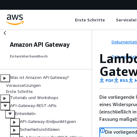
Erste Schritte
Servicele
Dokumentat
Amazon API Gateway
Lambd
Dokumentat
Entwicklerhandbuch
Gate
Was ist Amazon API Gateway?
PDF
RSS
M
Voraussetzungen
Erste Schritte
Die vorliegende 
Tutorials und Workshops
eines Widerspru
API-Gateway-REST-APIs
(einschließlich 
Entwickeln
Fassung maßgebl
API-Gateway-Endpunkttypen
Sicherheitsrichtlinien
Die vorliegend