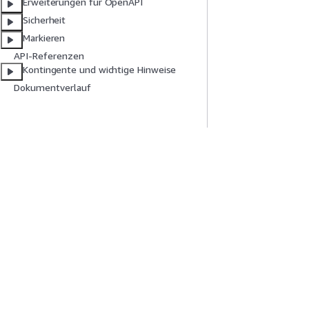
Erweiterungen für OpenAPI
Sicherheit
Markieren
API-Referenzen
Kontingente und wichtige Hinweise
Dokumentverlauf
Erste Schritte
Serviceleitf
AWS Praktische Tutorials
Auswahl eines Ser
AWS-Lösungsportfolio
AWS-Servicerichtl
AWS-Entscheidungsleitfäden
AWS-CLI-Tutorial
Datenschutz
Nutzungsbedingungen für die Website
Cookie-Einst
Deutsch