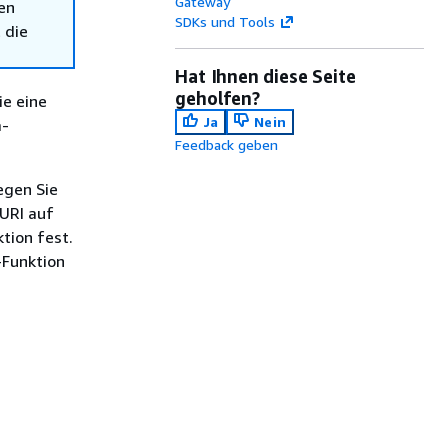
Gateway
en
SDKs und Tools
 die
Hat Ihnen diese Seite
geholfen?
ie eine
Ja
Nein
a-
Feedback geben
egen Sie
URI auf
tion fest.
-Funktion