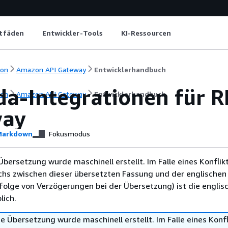
itfäden
Entwickler-Tools
KI-Ressourcen
ion
Amazon API Gateway
Entwicklerhandbuch
a-Integrationen für RE
ion
Amazon API Gateway
Entwicklerhandbuch
way
arkdown
Fokusmodus
Übersetzung wurde maschinell erstellt. Im Falle eines Konflik
chs zwischen dieser übersetzten Fassung und der englischen
infolge von Verzögerungen bei der Übersetzung) ist die englis
ich.
e Übersetzung wurde maschinell erstellt. Im Falle eines Konfl