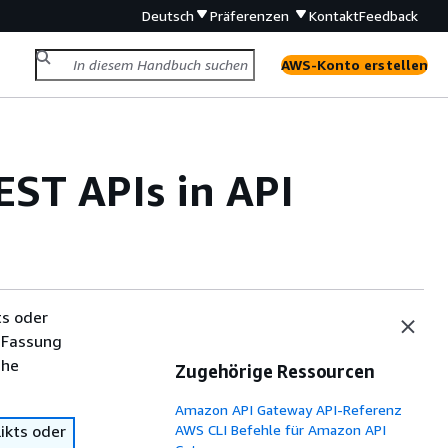
Deutsch
Präferenzen
Kontakt
Feedback
AWS-Konto erstellen
ST APIs in API
ts oder
 Fassung
che
Zugehörige Ressourcen
Amazon API Gateway API-Referenz
ikts oder
AWS CLI Befehle für Amazon API