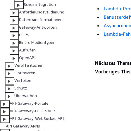
Scheinintegration
Lambda-Prox
Anforderungsvalidierung
Benutzerdefi
Datentransformationen
Asynchronen
Gateway-Antworten
Lambda-Fehl
CORS
Binäre Medientypen
Aufrufen
OpenAPI
Nächstes Thema
Veröffentlichen
Vorheriges The
Optimieren
Verteilen
Schutz
Überwachen
API-Gateway-Portale
API-Gateway-HTTP-APIs
API-Gateway-WebSocket-API
API Gateway ARNs