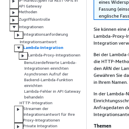
IP-Adresstypen für REST-APIs in
eines Widersp
API Gateway
Fassung (einsc
Methoden
englische Fas
Zugriffskontrolle
Integrationen
Sie können eine 
Integrationsanforderung
Lambda-Proxy-In
Integrationsantwort
Integration ver
Lambda-Integration
Bei der Lambda-P
Lambda-Proxy-Integrationen
die HTTP-Method
Benutzerdefinierte Lambda-
den ARN der Lam
Integrationen einrichten
Asynchronen Aufruf der
Gewähren Sie da
Backend-Lambda-Funktion
in Ihrem Namen.
einrichten
Lambda-Fehler in API Gateway
In der Lambda-Ni
behandeln
Einrichtungsschr
HTTP-Integration
Anfragedaten de
Streamen der
Integrationsant
Integrationsantwort für Ihre
Proxy-Integrationen
Themen
Private Integration