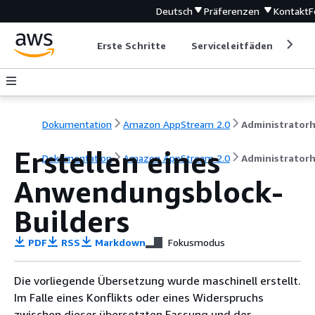
Deutsch
Präferenzen
Kontakt
F
Erste Schritte
Serviceleitfäden
Ent
Dokumentation
Amazon AppStream 2.0
Erstellen eines
Dokumentation
Amazon AppStream 2.0
Administrator
Anwendungsblock-
Builders
PDF
RSS
Markdown
Fokusmodus
Die vorliegende Übersetzung wurde maschinell erstellt.
Im Falle eines Konflikts oder eines Widerspruchs
zwischen dieser übersetzten Fassung und der