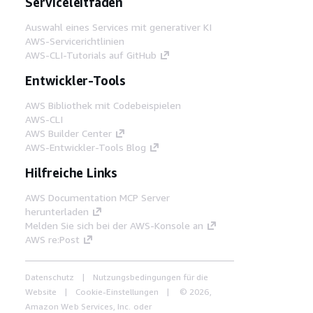
Serviceleitfäden
Auswahl eines Services mit generativer KI
AWS-Servicerichtlinien
AWS-CLI-Tutorials auf GitHub
Entwickler-Tools
AWS Bibliothek mit Codebeispielen
AWS-CLI
AWS Builder Center
AWS-Entwickler-Tools Blog
Hilfreiche Links
AWS Documentation MCP Server
herunterladen
Melden Sie sich bei der AWS-Konsole an
AWS re:Post
Datenschutz
Nutzungsbedingungen für die
Website
Cookie-Einstellungen
© 2026,
Amazon Web Services, Inc. oder