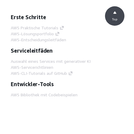
Erste Schritte
Top
AWS Praktische Tutorials
AWS-Lösungsportfolio
AWS-Entscheidungsleitfäden
Serviceleitfäden
Auswahl eines Services mit generativer KI
AWS-Servicerichtlinien
AWS-CLI-Tutorials auf GitHub
Entwickler-Tools
AWS Bibliothek mit Codebeispielen
AWS-CLI
AWS Builder Center
AWS-Entwickler-Tools Blog
Hilfreiche Links