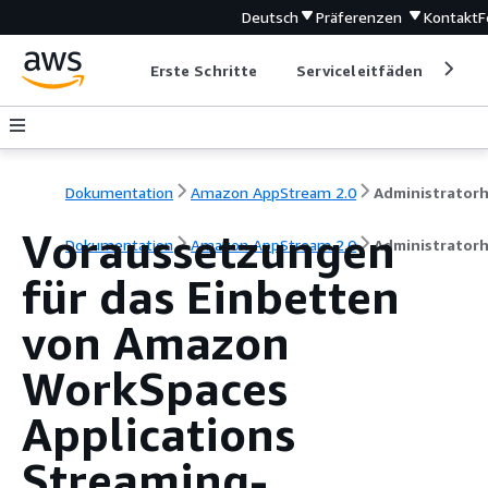
Deutsch
Präferenzen
Kontakt
F
Erste Schritte
Serviceleitfäden
Ent
Dokumentation
Amazon AppStream 2.0
Voraussetzungen
Dokumentation
Amazon AppStream 2.0
Administrator
für das Einbetten
von Amazon
WorkSpaces
Applications
Streaming-