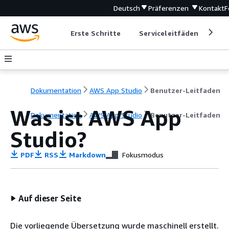
Deutsch
Präferenzen
Kontakt
F
Erste Schritte
Serviceleitfäden
Ent
Dokumentation
AWS App Studio
Benutzer-Leitfaden
Was ist AWS App
Dokumentation
AWS App Studio
Benutzer-Leitfaden
Studio?
PDF
RSS
Markdown
Fokusmodus
Auf dieser Seite
Die vorliegende Übersetzung wurde maschinell erstellt.