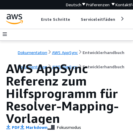
Deutsch
Präferenzen
Kontakt
F
Erste Schritte
Serviceleitfäden
Ent
Dokumentation
AWS AppSync
Entwicklerhandbuch
AWS AppSync
Dokumentation
AWS AppSync
Entwicklerhandbuch
Referenz zum
Hilfsprogramm für
Resolver-Mapping-
Vorlagen
PDF
Markdown
Fokusmodus