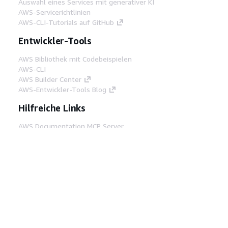
Auswahl eines Services mit generativer KI
AWS-Servicerichtlinien
AWS-CLI-Tutorials auf GitHub
Entwickler-Tools
AWS Bibliothek mit Codebeispielen
AWS-CLI
AWS Builder Center
AWS-Entwickler-Tools Blog
Hilfreiche Links
AWS Documentation MCP Server
herunterladen
Melden Sie sich bei der AWS-Konsole an
AWS re:Post
Datenschutz
Nutzungsbedingungen für die
Website
Cookie-Einstellungen
© 2026,
Amazon Web Services, Inc. oder
Tochtergesellschaften. Alle Rechte vorbehalten.