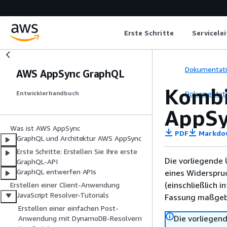
Erste Schritte
Servicele
Dokumentat
AWS AppSync GraphQL
Kombi
Dokumentat
Entwicklerhandbuch
AppS
Was ist AWS AppSync
PDF
Markdo
GraphQL und Architektur AWS AppSync
Erste Schritte: Erstellen Sie Ihre erste
Die vorliegende 
GraphQL-API
GraphQL entwerfen APIs
eines Widerspru
(einschließlich 
Erstellen einer Client-Anwendung
JavaScript Resolver-Tutorials
Fassung maßgebl
Erstellen einer einfachen Post-
Die vorliegend
Anwendung mit DynamoDB-Resolvern