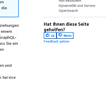
von Resolvern
en
DynamoDB und Service
 die
OpenSearch
Hat Ihnen diese Seite
eziehungen
geholfen?
n einem
Ja
Nein
 GraphQL-
Feedback geben
ss Sie ein
en
hen und
 Service