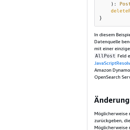
    ): 
Pos
delete
}
In diesem Beispi
Datenquelle benö
mit einer einzi
Feld 
AllPost
JavaScriptResol
Amazon DynamoDB
OpenSearch Serv
Änderung 
Möglicherweise 
zurückgeben, die
Möglicherweise 