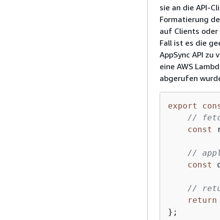
sie an die API-C
Formatierung de
auf Clients ode
Fall ist es die 
AppSync API zu v
eine AWS Lambda
abgerufen wurd
export
con
// fet
const
 
// app
const
 
// ret
return
};