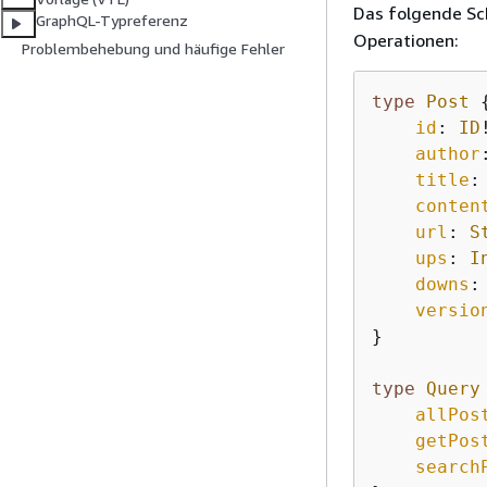
Das folgende S
GraphQL-Typreferenz
Operationen:
Problembehebung und häufige Fehler
type
Post
id
: 
ID
!
author
title
:
conten
url
: 
S
ups
: 
I
downs
:
versio
}
type
Query
allPos
getPos
search