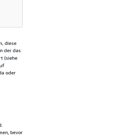
n, diese
 in der das
t (siehe
uf
da oder
d.
men, bevor