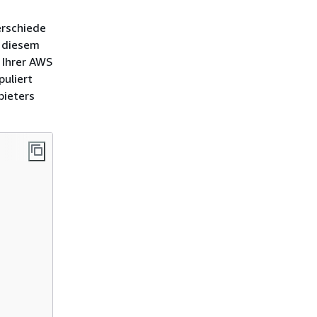
erschiede
n diesem
 Ihrer AWS
puliert
bieters