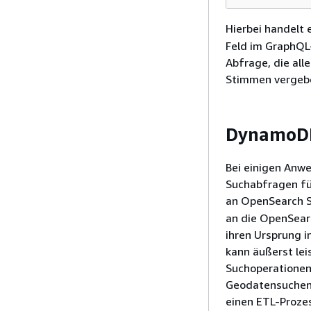
Hierbei handelt 
Feld im GraphQL
Abfrage, die all
Stimmen vergeb
DynamoDB
Bei einigen Anw
Suchabfragen fü
an OpenSearch S
an die OpenSear
ihren Ursprung 
kann äußerst le
Suchoperationen
Geodatensuchen 
einen ETL-Prozes