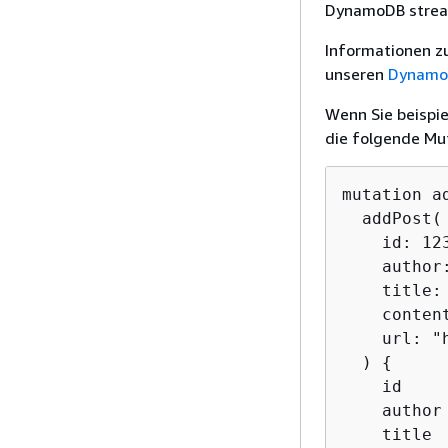
DynamoDB stre
Informationen zu
unseren
Dynamo
Wenn Sie beispi
die folgende Mu
mutation a
  addPost(

    id: 123
    author:
    title:
    conten
    url: "
  ) 
{
    id

    author

    title
