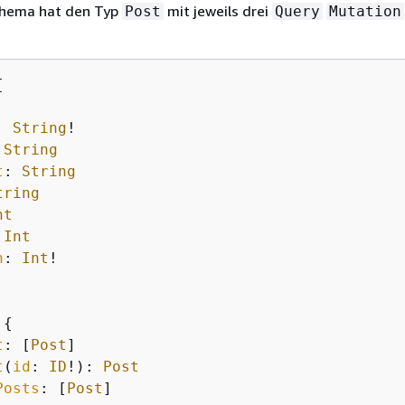
chema hat den Typ
mit jeweils drei
Post
Query
Mutation
{


: 
String
!

 
String
t
: 
String
tring
nt
 
Int
n
: 
Int
!

{
t
: [
Post
]

t
(
id
: 
ID
!): 
Post
Posts
: [
Post
]
