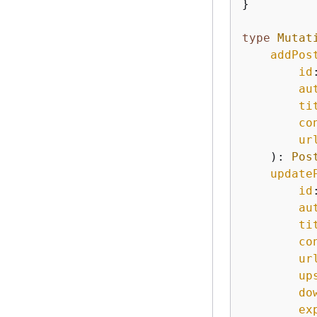
}
type
Mutat
addPos
id
au
ti
co
ur
    ): 
Pos
update
id
au
ti
co
ur
up
do
ex