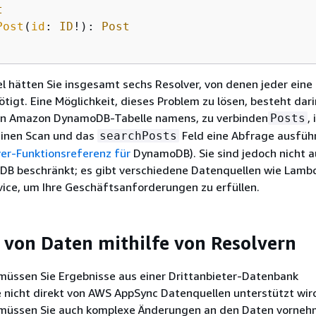
t
Post
(
id
: 
ID
!): 
Post
el hätten Sie insgesamt sechs Resolver, von denen jeder eine
tigt. Eine Möglichkeit, dieses Problem zu lösen, besteht dari
gen Amazon DynamoDB-Tabelle namens, zu verbinden
,
Posts
einen Scan und das
Feld eine Abfrage ausführ
searchPosts
ver-Funktionsreferenz für
DynamoDB). Sie sind jedoch nicht a
 beschränkt; es gibt verschiedene Datenquellen wie Lamb
ice, um Ihre Geschäftsanforderungen zu erfüllen.
von Daten mithilfe von Resolvern
müssen Sie Ergebnisse aus einer Drittanbieter-Datenbank
 nicht direkt von AWS AppSync Datenquellen unterstützt wir
müssen Sie auch komplexe Änderungen an den Daten vorneh