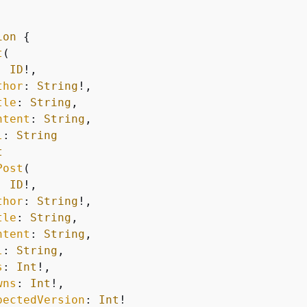
ion
{
t
(

: 
ID
!,

thor
: 
String
!,

tle
: 
String
,

ntent
: 
String
,

l
: 
String
t
Post
(

: 
ID
!,

thor
: 
String
!,

tle
: 
String
,

ntent
: 
String
,

l
: 
String
,

s
: 
Int
!,

wns
: 
Int
!,

pectedVersion
: 
Int
!
