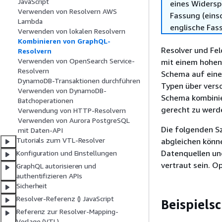
JavaScript
eines Widersp
Verwenden von Resolvern AWS
Fassung (einsc
Lambda
englische Fas
Verwenden von lokalen Resolvern
Kombinieren von GraphQL-
Resolver und Fe
Resolvern
Verwenden von OpenSearch Service-
mit einem hohen 
Resolvern
Schema auf einem
DynamoDB-Transaktionen durchführen
Typen über versc
Verwenden von DynamoDB-
Schema kombinie
Batchoperationen
gerecht zu werd
Verwendung von HTTP-Resolvern
Verwenden von Aurora PostgreSQL
Die folgenden S
mit Daten-API
Tutorials zum VTL-Resolver
abgleichen könne
Datenquellen u
Konfiguration und Einstellungen
vertraut sein. 
GraphQL autorisieren und
authentifizieren APIs
Sicherheit
Resolver-Referenz () JavaScript
Beispiels
Referenz zur Resolver-Mapping-
Vorlage (VTL)