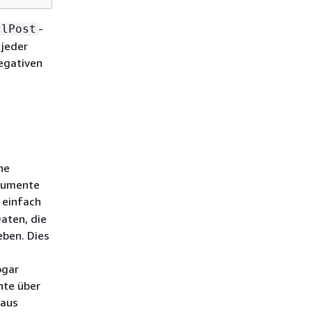
-
llPost
jeder
negativen
he
kumente
 einfach
aten, die
eben. Dies
ogar
nte über
 aus