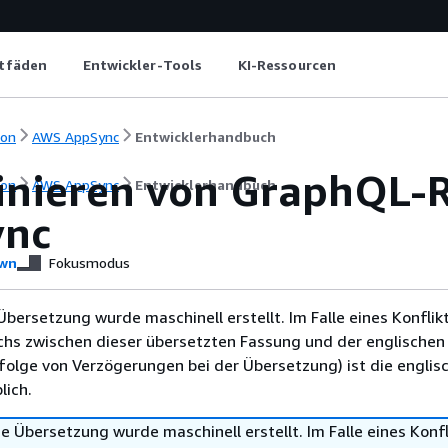
itfäden
Entwickler-Tools
KI-Ressourcen
ion
AWS AppSync
Entwicklerhandbuch
nieren von GraphQL-R
ion
AWS AppSync
Entwicklerhandbuch
ync
wn
Fokusmodus
Übersetzung wurde maschinell erstellt. Im Falle eines Konflik
chs zwischen dieser übersetzten Fassung und der englischen
infolge von Verzögerungen bei der Übersetzung) ist die englis
ich.
e Übersetzung wurde maschinell erstellt. Im Falle eines Konfl