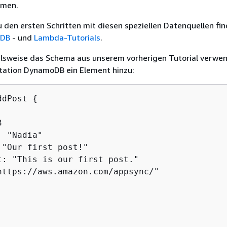
amen.
 den ersten Schritten mit diesen speziellen Datenquellen fin
DB
- und
Lambda-Tutorials
.
elsweise das Schema aus unserem vorherigen Tutorial verwe
tation DynamoDB ein Element hinzu:
ddPost 
{


 "Nadia"

 "Our first post!"

t: "This is our first post."

https://aws.amazon.com/appsync/"
