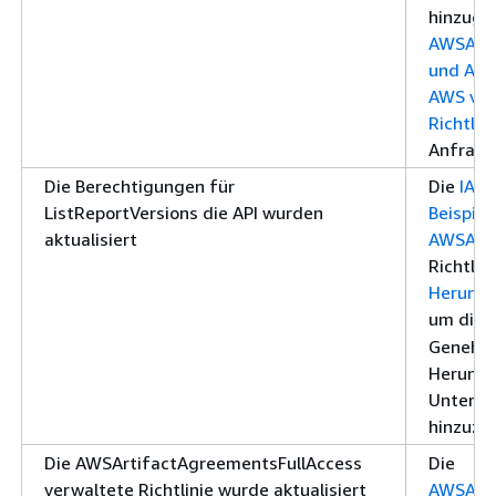
hinzuge
AWSArti
und AWS
AWS ver
Richtlin
Anfrage
Die Berechtigungen für
Die
IAM-
ListReportVersions die API wurden
Beispielr
aktualisiert
AWSArti
Richtli
Herunte
um die
Genehmi
Herunte
Unterst
hinzuzu
Die AWSArtifactAgreementsFullAccess
Die
verwaltete Richtlinie wurde aktualisiert
AWSArti