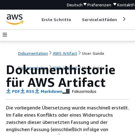
Deutsch
Präferenzen
Kontakt
F
Erste Schritte
Serviceleitfäden
Ent
Dokumentation
AWS Artifact
User Guide
Dokumenthistorie
Dokumentation
AWS Artifact
User Guide
für AWS Artifact
PDF
RSS
Markdown
Fokusmodus
Die vorliegende Übersetzung wurde maschinell erstellt.
Im Falle eines Konflikts oder eines Widerspruchs
zwischen dieser übersetzten Fassung und der
englischen Fassung (einschließlich infolge von