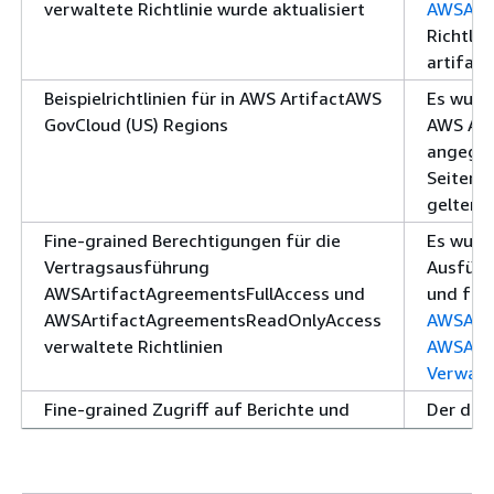
verwaltete Richtlinie wurde aktualisiert
AWSArti
Richtlin
artifact
Beispielrichtlinien für in AWS ArtifactAWS
Es wurde
GovCloud (US) Regions
AWS Art
angegeb
Seiten n
gelten 
Fine-grained Berechtigungen für die
Es wurde
Vertragsausführung
Ausführ
AWSArtifactAgreementsFullAccess und
und für
AWSArtifactAgreementsReadOnlyAccess
AWSArti
verwaltete Richtlinien
AWSArt
Verwalt
Fine-grained Zugriff auf Berichte und
Der deta
verwaltete Richtlinien
aktivier
AWSArtifactReportReadOnlyAccess
Artifact
AWSArti