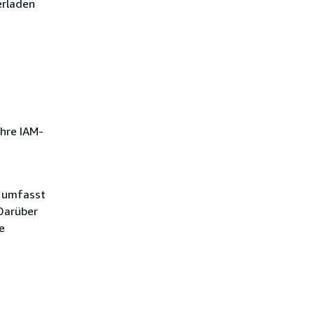
erladen
Ihre IAM-
e umfasst
 Darüber
e