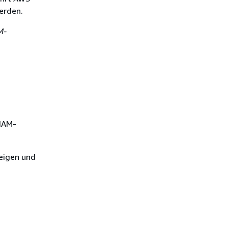
erden.
M-
 IAM-
zeigen und