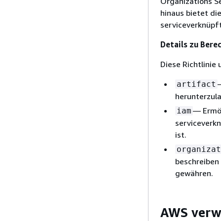
Organizations Se
hinaus bietet die
serviceverknüpfte
Details zu Bere
Diese Richtlinie
artifact
herunterzula
— Ermög
iam
serviceverknü
ist.
organizat
beschreiben 
gewähren.
AWS verwa