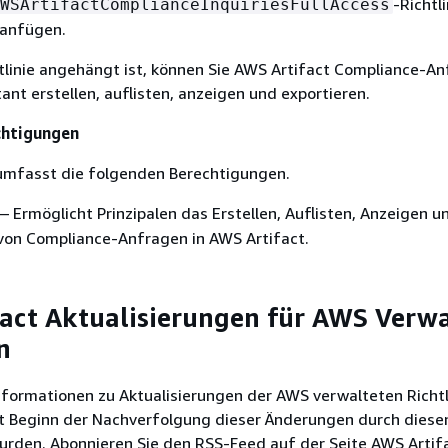
-Richtli
WSArtifactComplianceInquiriesFullAccess
 anfügen.
tlinie angehängt ist, können Sie AWS Artifact Compliance-An
ant erstellen, auflisten, anzeigen und exportieren.
chtigungen
 umfasst die folgenden Berechtigungen.
— Ermöglicht Prinzipalen das Erstellen, Auflisten, Anzeigen u
von Compliance-Anfragen in AWS Artifact.
act Aktualisierungen für AWS Verwa
n
Informationen zu Aktualisierungen der AWS verwalteten Richtl
it Beginn der Nachverfolgung dieser Änderungen durch diese
den. Abonnieren Sie den RSS-Feed auf der Seite AWS Artif