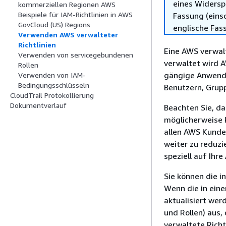
eines Widersp
kommerziellen Regionen AWS
Beispiele für IAM-Richtlinien in AWS
Fassung (einsc
GovCloud (US) Regions
englische Fas
Verwenden AWS verwalteter
Richtlinien
Eine AWS verwalte
Verwenden von servicegebundenen
verwaltet wird A
Rollen
gängige Anwendu
Verwenden von IAM-
Bedingungsschlüsseln
Benutzern, Grup
CloudTrail Protokollierung
Dokumentverlauf
Beachten Sie, da
möglicherweise 
allen AWS Kunde
weiter zu reduzi
speziell auf Ihr
Sie können die i
Wenn die in eine
aktualisiert wer
und Rollen) aus,
verwaltete Richt