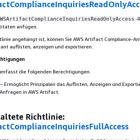
actComplianceInquiriesReadOnlyAcc
-R
WSArtifactComplianceInquiriesReadOnlyAccess
titäten anfügen.
tlinie angehängt ist, können Sie AWS Artifact Compliance-An
ant auflisten, anzeigen und exportieren.
chtigungen
 umfasst die folgenden Berechtigungen.
— Ermöglicht Prinzipalen das Auflisten, Anzeigen und Exporti
Anfragen in AWS Artifact.
ltete Richtlinie:
ctComplianceInquiriesFullAccess