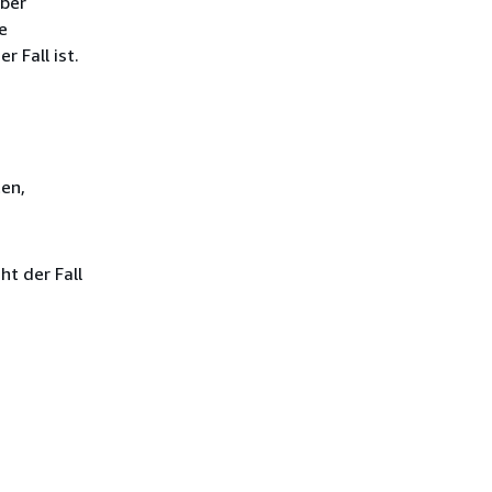
über
e
r Fall ist.
ten,
ht der Fall