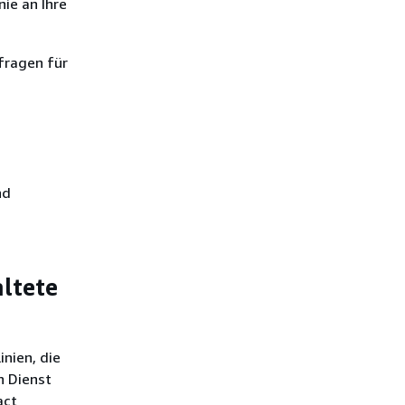
nie an Ihre
fragen für
nd
ltete
inien, die
n Dienst
act