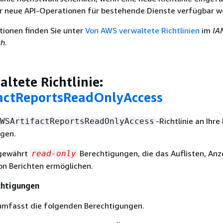
er neue API-Operationen für bestehende Dienste verfügbar w
tionen finden Sie unter
Von AWS verwaltete Richtlinien
im
IA
ch
.
ltete Richtlinie:
actReportsReadOnlyAccess
-Richtlinie an Ihre
WSArtifactReportsReadOnlyAccess
ügen.
 gewährt
Berechtigungen, die das Auflisten, An
read-only
on Berichten ermöglichen.
chtigungen
 umfasst die folgenden Berechtigungen.