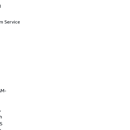
d
em Service
IAM-
,
h
WS