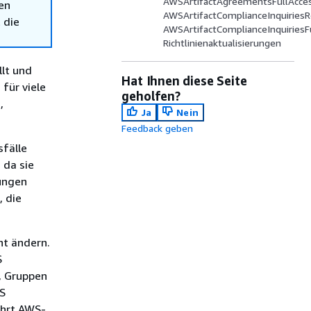
AWSArtifactAgreementsFullAcce
en
AWSArtifactComplianceInquiries
 die
AWSArtifactComplianceInquiriesF
Richtlinienaktualisierungen
llt und
Hat Ihnen diese Seite
für viele
geholfen?
,
Ja
Nein
Feedback geben
sfälle
 da sie
ungen
, die
ht ändern.
S
r, Gruppen
WS
ührt AWS-