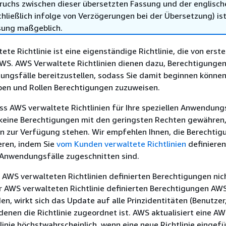
ruchs zwischen dieser übersetzten Fassung und der englisch
hließlich infolge von Verzögerungen bei der Übersetzung) ist
sung maßgeblich.
te Richtlinie ist eine eigenständige Richtlinie, die von erste
WS. AWS Verwaltete Richtlinien dienen dazu, Berechtigungen 
ngsfälle bereitzustellen, sodass Sie damit beginnen können
pen und Rollen Berechtigungen zuzuweisen.
ss AWS verwaltete Richtlinien für Ihre speziellen Anwendung
keine Berechtigungen mit den geringsten Rechten gewähren,
n zur Verfügung stehen. Wir empfehlen Ihnen, die Berechtig
eren, indem Sie
vom Kunden verwaltete Richtlinien
definieren
e Anwendungsfälle zugeschnitten sind.
n AWS verwalteten Richtlinien definierten Berechtigungen nic
r AWS verwalteten Richtlinie definierten Berechtigungen AW
den, wirkt sich das Update auf alle Prinzidentitäten (Benutze
 denen die Richtlinie zugeordnet ist. AWS aktualisiert eine A
linie höchstwahrscheinlich, wenn eine neue Richtlinie eingef