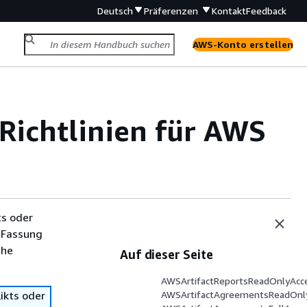
Deutsch
Präferenzen
Kontakt
Feedback
AWS-Konto erstellen
ichtlinien für AWS
ts oder
 Fassung
che
Auf dieser Seite
AWSArtifactReportsReadOnlyAcc
ikts oder
AWSArtifactAgreementsReadOnl