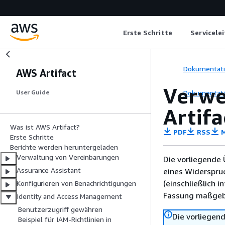
Erste Schritte
Servicele
Dokumentat
AWS Artifact
Verwe
Dokumentat
User Guide
Artifa
Was ist AWS Artifact?
PDF
RSS
M
Erste Schritte
Berichte werden heruntergeladen
Verwaltung von Vereinbarungen
Die vorliegende 
Assurance Assistant
eines Widerspru
(einschließlich 
Konfigurieren von Benachrichtigungen
Fassung maßgebl
Identity and Access Management
Benutzerzugriff gewähren
Die vorliegend
Beispiel für IAM-Richtlinien in