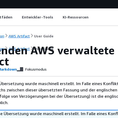
itfäden
Entwickler-Tools
KI-Ressourcen
ion
AWS Artifact
User Guide
nden AWS verwaltete R
ion
AWS Artifact
User Guide
ct
arkdown
Fokusmodus
Übersetzung wurde maschinell erstellt. Im Falle eines Konflik
chs zwischen dieser übersetzten Fassung und der englischen
infolge von Verzögerungen bei der Übersetzung) ist die englis
ich.
e Übersetzung wurde maschinell erstellt. Im Falle eines Konfl