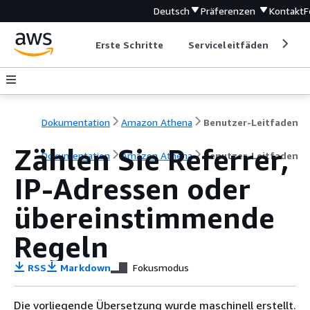
Deutsch
Präferenzen
Kontakt
F
Erste Schritte
Serviceleitfäden
Ent
Dokumentation
Amazon Athena
Benutzer-Leitfaden
Zählen Sie Referrer,
Dokumentation
Amazon Athena
Benutzer-Leitfaden
IP-Adressen oder
übereinstimmende
Regeln
RSS
Markdown
Fokusmodus
Die vorliegende Übersetzung wurde maschinell erstellt.