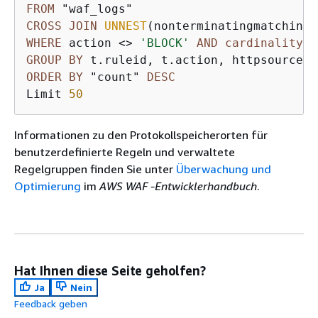
FROM
CROSS
JOIN
UNNEST
(nonterminatingmatchingr
WHERE
 action 
<>
'BLOCK'
AND
cardinality
(n
GROUP
BY
ORDER
BY
 "count" 
DESC
Limit 
50
Informationen zu den Protokollspeicherorten für
benutzerdefinierte Regeln und verwaltete
Regelgruppen finden Sie unter
Überwachung und
Optimierung
im
AWS WAF -Entwicklerhandbuch
.
Hat Ihnen diese Seite geholfen?
Ja
Nein
Feedback geben