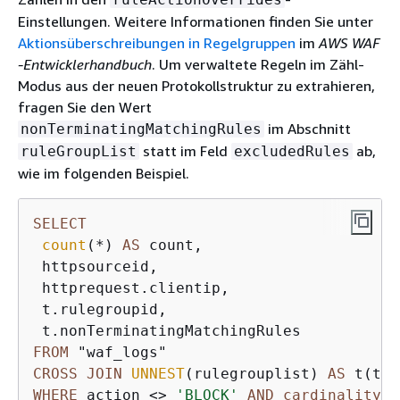
Einstellungen. Weitere Informationen finden Sie unter
Aktionsüberschreibungen in Regelgruppen
im
AWS WAF
-Entwicklerhandbuch
. Um verwaltete Regeln im Zähl-
Modus aus der neuen Protokollstruktur zu extrahieren,
fragen Sie den Wert
im Abschnitt
nonTerminatingMatchingRules
statt im Feld
ab,
ruleGroupList
excludedRules
wie im folgenden Beispiel.
SELECT
count
(
*
) 
AS
 count,

 httpsourceid,

 httprequest.clientip,

 t.rulegroupid, 

FROM
CROSS
JOIN
UNNEST
(rulegrouplist) 
AS
WHERE
 action 
<>
'BLOCK'
AND
cardinality
(t