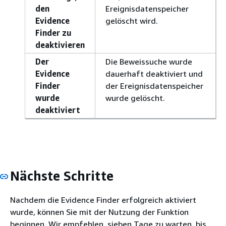
den
Ereignisdatenspeicher
Evidence
gelöscht wird.
Finder zu
deaktivieren
Der
Die Beweissuche wurde
Evidence
dauerhaft deaktiviert und
Finder
der Ereignisdatenspeicher
wurde
wurde gelöscht.
deaktiviert
Nächste Schritte
Nachdem die Evidence Finder erfolgreich aktiviert
wurde, können Sie mit der Nutzung der Funktion
beginnen. Wir empfehlen, sieben Tage zu warten, bis