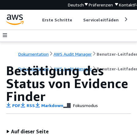
Deutsch
Präferenzen
Kontakt
F
Erste Schritte
Serviceleitfäden
Ent
Dokumentation
AWS Audit Manager
Benutzer-Leitfade
Bestätigung des
Dokumentation
AWS Audit Manager
Benutzer-Leitfade
Status von Evidence
Finder
PDF
RSS
Markdown
Fokusmodus
Auf dieser Seite