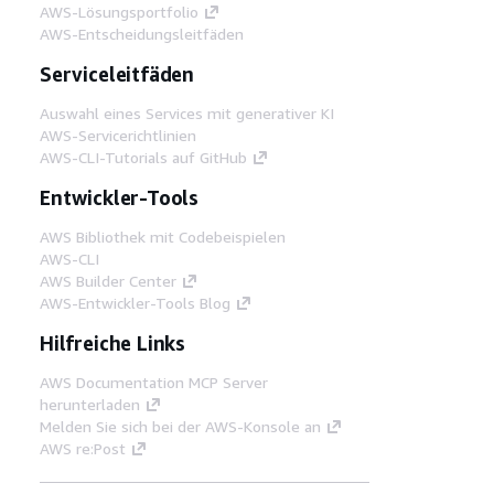
AWS-Lösungsportfolio
AWS-Entscheidungsleitfäden
Serviceleitfäden
Auswahl eines Services mit generativer KI
AWS-Servicerichtlinien
AWS-CLI-Tutorials auf GitHub
Entwickler-Tools
AWS Bibliothek mit Codebeispielen
AWS-CLI
AWS Builder Center
AWS-Entwickler-Tools Blog
Hilfreiche Links
AWS Documentation MCP Server
herunterladen
Melden Sie sich bei der AWS-Konsole an
AWS re:Post