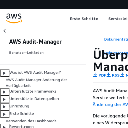
Erste Schritte
Servicele
Dokumentat
AWS Audit-Manager
Überp
Dokumentat
Benutzer-Leitfaden
Manag
Was ist AWS Audit Manager?
PDF
RSS
M
AWS Audit Manager Änderung der
Verfügbarkeit
AWS Audit Manag
Unterstützte Frameworks
Service weiterhi
Unterstützte Datenquellen
Änderung der AW
Einrichtung
Erste Schritte
Die vorliegende 
Verwenden des Dashboards
eines Widerspru
Bewertungen