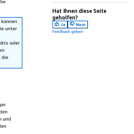
che
Hat Ihnen diese Seite
geholfen?
n können
Ja
Nein
ie unter
Feedback geben
ikts oder
en
 die
ger
nden
n und
den