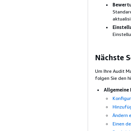
Bewertu
Standard
aktualis
Einstell
Einstell
Nächste S
Um Ihre Audit M
folgen Sie den h
Allgemeine 
Konfigur
Hinzufüg
Ändern e
Einen de