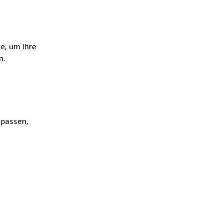
e, um Ihre
n.
upassen,