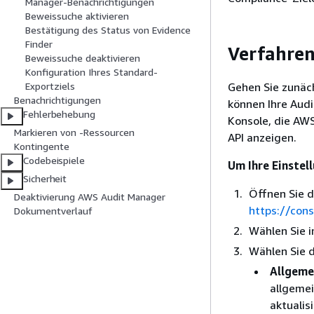
Manager-Benachrichtigungen
Beweissuche aktivieren
Bestätigung des Status von Evidence
Finder
Verfahre
Beweissuche deaktivieren
Konfiguration Ihres Standard-
Gehen Sie zunäch
Exportziels
Benachrichtigungen
können Ihre Aud
Fehlerbehebung
Konsole, die AW
Markieren von -Ressourcen
API anzeigen.
Kontingente
Codebeispiele
Um Ihre Einstel
Sicherheit
Öffnen Sie 
Deaktivierung AWS Audit Manager
https://con
Dokumentverlauf
Wählen Sie i
Wählen Sie d
Allgeme
allgeme
aktualis