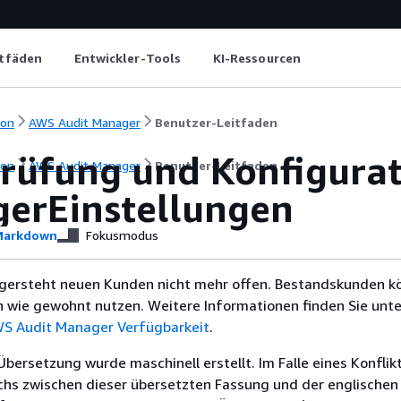
itfäden
Entwickler-Tools
KI-Ressourcen
ion
AWS Audit Manager
Benutzer-Leitfaden
rüfung und Konfigurat
ion
AWS Audit Manager
Benutzer-Leitfaden
erEinstellungen
arkdown
Fokusmodus
ersteht neuen Kunden nicht mehr offen. Bestandskunden k
n wie gewohnt nutzen. Weitere Informationen finden Sie unte
S Audit Manager Verfügbarkeit
.
Übersetzung wurde maschinell erstellt. Im Falle eines Konflik
chs zwischen dieser übersetzten Fassung und der englischen