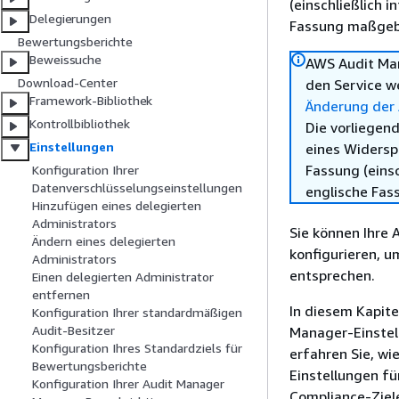
(einschließlich 
Delegierungen
Fassung maßgebl
Bewertungsberichte
Beweissuche
AWS Audit Ma
Download-Center
den Service w
Framework-Bibliothek
Änderung der
Kontrollbibliothek
Die vorliegend
Einstellungen
eines Widersp
Fassung (einsc
Konfiguration Ihrer
Datenverschlüsselungseinstellungen
englische Fas
Hinzufügen eines delegierten
Administrators
Sie können Ihre
Ändern eines delegierten
konfigurieren, u
Administrators
entsprechen.
Einen delegierten Administrator
entfernen
In diesem Kapitel
Konfiguration Ihrer standardmäßigen
Audit-Besitzer
Manager-Einstel
Konfiguration Ihres Standardziels für
erfahren Sie, wi
Bewertungsberichte
Einstellungen fü
Konfiguration Ihrer Audit Manager
Compliance-Ziel