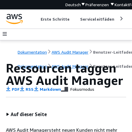
Deutsch
Präferenzen
Kontakt
F
Erste Schritte
Serviceleitfäden
Ent
Dokumentation
AWS Audit Manager
Benutzer-Leitfade
Ressourcen taggen
Dokumentation
AWS Audit Manager
Benutzer-Leitfade
AWS Audit Manager
PDF
RSS
Markdown
Fokusmodus
Auf dieser Seite
AWS Audit Managersteht neuen Kunden nicht mehr