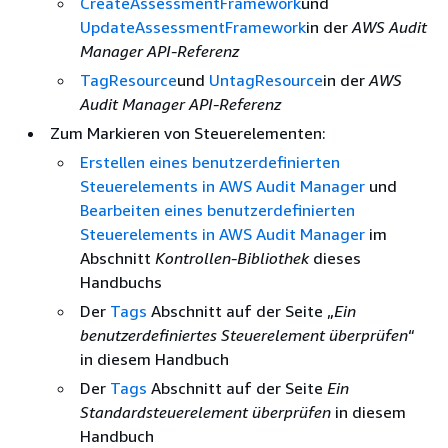
CreateAssessmentFramework
und
UpdateAssessmentFramework
in der
AWS Audit
Manager API-Referenz
TagResource
und
UntagResource
in der
AWS
Audit Manager API-Referenz
Zum Markieren von Steuerelementen:
Erstellen eines benutzerdefinierten
Steuerelements in AWS Audit Manager
und
Bearbeiten eines benutzerdefinierten
Steuerelements in AWS Audit Manager
im
Abschnitt
Kontrollen-Bibliothek
dieses
Handbuchs
Der
Tags
Abschnitt auf der Seite „
Ein
benutzerdefiniertes Steuerelement überprüfen
“
in diesem Handbuch
Der
Tags
Abschnitt auf der Seite
Ein
Standardsteuerelement überprüfen
in diesem
Handbuch