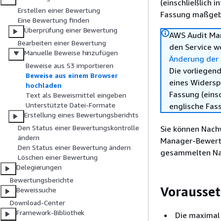
(einschließlich 
Erstellen einer Bewertung
Fassung maßgebl
Eine Bewertung finden
Überprüfung einer Bewertung
AWS Audit Ma
Bearbeiten einer Bewertung
den Service w
Manuelle Beweise hinzufügen
Änderung der
Beweise aus S3 importieren
Die vorliegend
Beweise aus einem Browser
eines Widersp
hochladen
Fassung (einsc
Text als Beweismittel eingeben
Unterstützte Datei-Formate
englische Fas
Erstellung eines Bewertungsberichts
Den Status einer Bewertungskontrolle
Sie können Nach
ändern
Manager-Bewertu
Den Status einer Bewertung ändern
gesammelten Nac
Löschen einer Bewertung
Delegierungen
Bewertungsberichte
Vorausse
Beweissuche
Download-Center
Framework-Bibliothek
Die maximal 