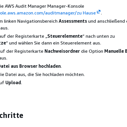
die AWS Audit Manager Manager-Konsole
sole.aws.amazon.com/auditmanager/zu Hause
.
m linken Navigationsbereich
Assessments
und anschließend 
aus.
 auf der Registerkarte „
Steuerelemente
“ nach unten zu
tze
“ und wählen Sie dann ein Steuerelement aus.
auf der Registerkarte
Nachweisordner
die Option
Manuelle 
aus.
Datei aus Browser hochladen
.
ie Datei aus, die Sie hochladen möchten.
auf
Upload
.
chritte