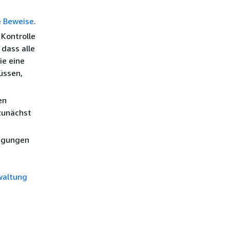
e Beweise
.
 Kontrolle
 dass alle
ie eine
üssen,
en
zunächst
tigungen
waltung