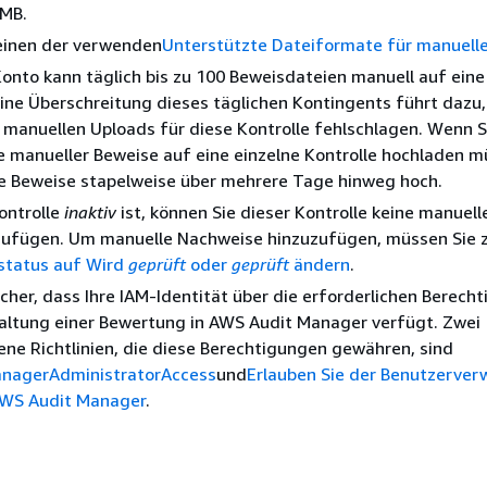
 MB.
einen der verwenden
Unterstützte Dateiformate für manuell
nto kann täglich bis zu 100 Beweisdateien manuell auf eine
ine Überschreitung dieses täglichen Kontingents führt dazu,
 manuellen Uploads für diese Kontrolle fehlschlagen. Wenn S
 manueller Beweise auf eine einzelne Kontrolle hochladen m
re Beweise stapelweise über mehrere Tage hinweg hoch.
ontrolle
inaktiv
ist, können Sie dieser Kontrolle keine manuell
zufügen. Um manuelle Nachweise hinzuzufügen, müssen Sie 
lstatus auf Wird
geprüft
oder
geprüft
ändern
.
sicher, dass Ihre IAM-Identität über die erforderlichen Berech
waltung einer Bewertung in AWS Audit Manager verfügt. Zwei
ne Richtlinien, die diese Berechtigungen gewähren, sind
nagerAdministratorAccess
und
Erlauben Sie der Benutzerver
AWS Audit Manager
.
n