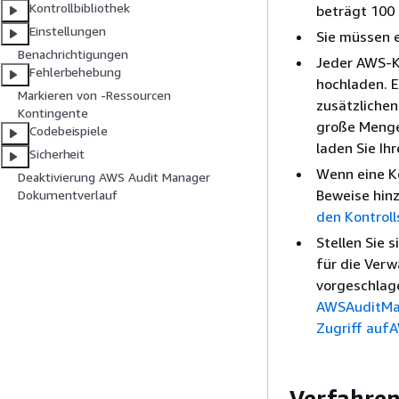
Kontrollbibliothek
beträgt 100
Einstellungen
Sie müssen 
Benachrichtigungen
Jeder AWS-Ko
Fehlerbehebung
hochladen. E
Markieren von -Ressourcen
zusätzlichen
Kontingente
große Menge
Codebeispiele
laden Sie Ih
Sicherheit
Wenn eine K
Deaktivierung AWS Audit Manager
Beweise hin
Dokumentverlauf
den Kontrol
Stellen Sie 
für die Ver
vorgeschlage
AWSAuditMa
Zugriff auf
Verfahre