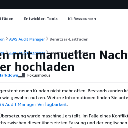
itfäden
Entwickler-Tools
KI-Ressourcen
ion
AWS Audit Manager
Benutzer-Leitfaden
en mit manuellen Nach
ion
AWS Audit Manager
Benutzer-Leitfaden
er hochladen
arkdown
Fokusmodus
ersteht neuen Kunden nicht mehr offen. Bestandskunden k
n wie gewohnt nutzen. Weitere Informationen finden Sie unte
S Audit Manager Verfügbarkeit
.
Übersetzung wurde maschinell erstellt. Im Falle eines Konflik
chs zwischen dieser übersetzten Fassung und der englischen