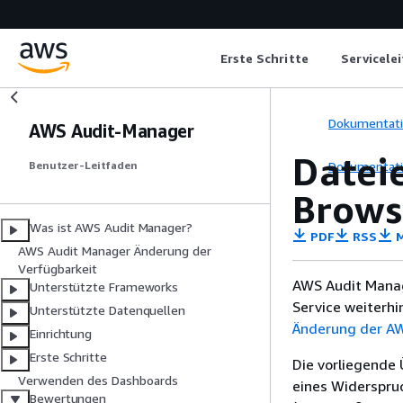
Erste Schritte
Servicele
Dokumentat
AWS Audit-Manager
Datei
Dokumentat
Benutzer-Leitfaden
Brows
Was ist AWS Audit Manager?
PDF
RSS
M
AWS Audit Manager Änderung der
Verfügbarkeit
AWS Audit Manag
Unterstützte Frameworks
Service weiterhi
Unterstützte Datenquellen
Änderung der AW
Einrichtung
Erste Schritte
Die vorliegende 
Verwenden des Dashboards
eines Widerspru
Bewertungen