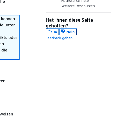
Nächste Schritte
che
Weitere Ressourcen
n können
Hat Ihnen diese Seite
ie unter
geholfen?
Ja
Nein
ikts oder
Feedback geben
en
 die
r
zen.
eweisen