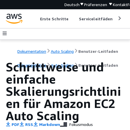
Deutsch
Präferenzen
Kontakt
F
Erste Schritte
Serviceleitfäden
Ent
Dokumentation
Auto Scaling
Benutzer-Leitfaden
Schrittweise und
Dokumentation
Auto Scaling
Benutzer-Leitfaden
einfache
Skalierungsrichtlini
en für Amazon EC2
Auto Scaling
PDF
RSS
Markdown
Fokusmodus