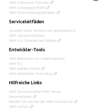
AWS Praktische Tutorials
AWS-Lösungsportfolio
AWS-Entscheidungsleitfäden
Serviceleitfäden
Auswahl eines Services mit generativer KI
AWS-Servicerichtlinien
AWS-CLI-Tutorials auf GitHub
Entwickler-Tools
AWS Bibliothek mit Codebeispielen
AWS-CLI
AWS Builder Center
AWS-Entwickler-Tools Blog
Hilfreiche Links
AWS Documentation MCP Server
herunterladen
Melden Sie sich bei der AWS-Konsole an
AWS re:Post