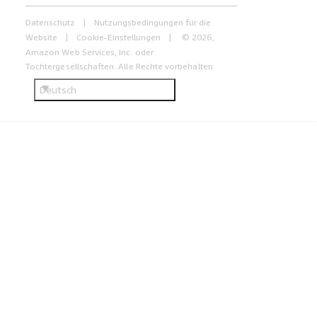
Datenschutz
Nutzungsbedingungen für die
Website
Cookie-Einstellungen
© 2026,
Amazon Web Services, Inc. oder
Tochtergesellschaften. Alle Rechte vorbehalten.
Deutsch