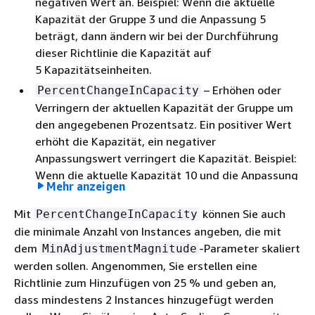
negativen Wert an. Beispiel: Wenn die aktuelle
Kapazität der Gruppe 3 und die Anpassung 5
beträgt, dann ändern wir bei der Durchführung
dieser Richtlinie die Kapazität auf
5 Kapazitätseinheiten.
– Erhöhen oder
PercentChangeInCapacity
Verringern der aktuellen Kapazität der Gruppe um
den angegebenen Prozentsatz. Ein positiver Wert
erhöht die Kapazität, ein negativer
Anpassungswert verringert die Kapazität. Beispiel:
Wenn die aktuelle Kapazität 10 und die Anpassung
Mehr anzeigen
10 Prozent beträgt, dann fügen wir bei der
Durchführung dieser Richtlinie 1 Kapazitätseinheit
Mit
können Sie auch
PercentChangeInCapacity
zur Kapazität hinzu, insgesamt also 11
die minimale Anzahl von Instances angeben, die mit
Kapazitätseinheiten.
dem
-Parameter skaliert
MinAdjustmentMagnitude
werden sollen. Angenommen, Sie erstellen eine
Richtlinie zum Hinzufügen von 25 % und geben an,
Anmerkung
dass mindestens 2 Instances hinzugefügt werden
Handelt es sich bei dem resultierenden