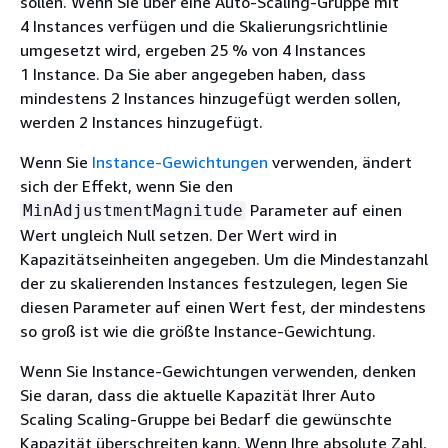
sollen. Wenn Sie über eine Auto-Scaling-Gruppe mit
Wert nicht um eine ganze Zahl, wird wie
4 Instances verfügen und die Skalierungsrichtlinie
folgt gerundet:
umgesetzt wird, ergeben 25 % von 4 Instances
Werte größer als 1 werden
1 Instance. Da Sie aber angegeben haben, dass
abgerundet. Beispielsweise wird
mindestens 2 Instances hinzugefügt werden sollen,
auf
gerundet.
12.7
12
werden 2 Instances hinzugefügt.
Werte zwischen 0 und 1 werden auf 1
gerundet. Beispielsweise wird
.67
Wenn Sie
Instance-Gewichtungen
verwenden, ändert
auf
gerundet.
1
sich der Effekt, wenn Sie den
Parameter auf einen
MinAdjustmentMagnitude
Werte zwischen 0 und -1 werden auf
Wert ungleich Null setzen. Der Wert wird in
-1 gerundet. Beispielsweise wird
Kapazitätseinheiten angegeben. Um die Mindestanzahl
auf
gerundet.
-.58
-1
der zu skalierenden Instances festzulegen, legen Sie
Werte kleiner als -1 werden
diesen Parameter auf einen Wert fest, der mindestens
aufgerundet. Beispielsweise wird
so groß ist wie die größte Instance-Gewichtung.
auf
gerundet.
-6.67
-6
Wenn Sie Instance-Gewichtungen verwenden, denken
Sie daran, dass die aktuelle Kapazität Ihrer Auto
Scaling Scaling-Gruppe bei Bedarf die gewünschte
Kapazität überschreiten kann. Wenn Ihre absolute Zahl,