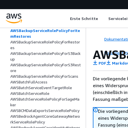
AWSBackupServiceLinkedRolePolicyFor
BackupTest
AWSBackupServiceRolePolicyForBackup
Erste Schritte
Servicele
AWSBackupServiceRolePolicyForIndexin
g
AWSBackupServiceRolePolicyForIte
mRestores
Dokumentat
AWSBackupServiceRolePolicyForRestor
es
AWSBa
Dokumentat
AWSBackupServiceRolePolicyForS3Back
up
PDF
Markdo
AWSBackupServiceRolePolicyForS3Rest
ore
AWSBackupServiceRolePolicyForScans
Die vorliegende 
AWSBatchFullAccess
eines Widerspru
AWSBatchServiceEventTargetRole
(einschließlich 
AWSBatchServiceRole
Fassung maßgebl
AWSBatchServiceRolePolicyForSageMa
ker
AWSBCMDataExportsServiceRolePolicy
Die vorliegend
AWSBedrockAgentCoreGatewayNetwo
eines Widersp
rkServiceRolePolicy
Fassung (einsc
AWSBedrockAgentCoreIdentityNetwor