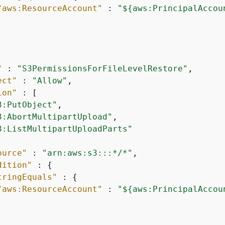
"aws:ResourceAccount"
 : 
"$
{
aws:PrincipalAccou
"
 : 
"S3PermissionsForFileLevelRestore"
,

ect"
 : 
"Allow"
,

ion"
 : [

3:PutObject"
,

3:AbortMultipartUpload"
,

3:ListMultipartUploadParts"
ource"
 : 
"arn:aws:s3:::*/*"
,

dition"
 : 
{
tringEquals"
 : 
{
"aws:ResourceAccount"
 : 
"$
{
aws:PrincipalAccou