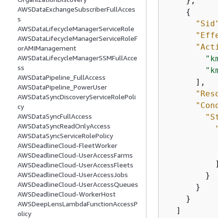
    },

AWSDataExchangeSubscriberFullAcces
{
s
"Sid
AWSDataLifecycleManagerServiceRole
"Eff
AWSDataLifecycleManagerServiceRoleF
"Act
orAMIManagement
AWSDataLifecycleManagerSSMFullAcce
"k
ss
"k
AWSDataPipeline_FullAccess
      ],

AWSDataPipeline_PowerUser
"Res
AWSDataSyncDiscoveryServiceRolePoli
"Con
cy
AWSDataSyncFullAccess
"S
AWSDataSyncReadOnlyAccess
AWSDataSyncServiceRolePolicy
AWSDeadlineCloud-FleetWorker
AWSDeadlineCloud-UserAccessFarms
          ]
AWSDeadlineCloud-UserAccessFleets
AWSDeadlineCloud-UserAccessJobs
        }

AWSDeadlineCloud-UserAccessQueues
      }

AWSDeadlineCloud-WorkerHost
    }

AWSDeepLensLambdaFunctionAccessP
  ]

olicy