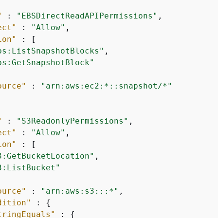
"
 : 
"EBSDirectReadAPIPermissions"
,

ect"
 : 
"Allow"
,

ion"
 : [

bs:ListSnapshotBlocks"
,

bs:GetSnapshotBlock"
ource"
 : 
"arn:aws:ec2:*::snapshot/*"
"
 : 
"S3ReadonlyPermissions"
,

ect"
 : 
"Allow"
,

ion"
 : [

3:GetBucketLocation"
,

3:ListBucket"
ource"
 : 
"arn:aws:s3:::*"
,

dition"
 : 
{
tringEquals"
 : 
{