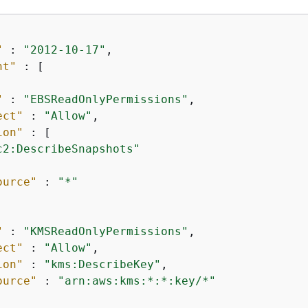
"
 : 
"2012-10-17"
,

nt"
 : [

"
 : 
"EBSReadOnlyPermissions"
,

ect"
 : 
"Allow"
,

ion"
 : [

c2:DescribeSnapshots"
ource"
 : 
"*"
"
 : 
"KMSReadOnlyPermissions"
,

ect"
 : 
"Allow"
,

ion"
 : 
"kms:DescribeKey"
,

ource"
 : 
"arn:aws:kms:*:*:key/*"