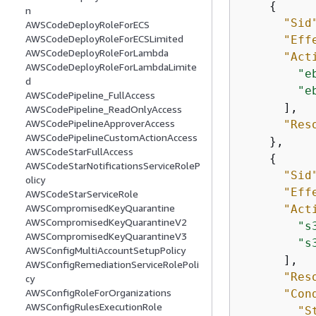
{
n
"Sid
AWSCodeDeployRoleForECS
AWSCodeDeployRoleForECSLimited
"Eff
AWSCodeDeployRoleForLambda
"Act
AWSCodeDeployRoleForLambdaLimite
"e
d
"e
AWSCodePipeline_FullAccess
      ],

AWSCodePipeline_ReadOnlyAccess
AWSCodePipelineApproverAccess
"Res
AWSCodePipelineCustomActionAccess
    },

AWSCodeStarFullAccess
{
AWSCodeStarNotificationsServiceRoleP
"Sid
olicy
"Eff
AWSCodeStarServiceRole
AWSCompromisedKeyQuarantine
"Act
AWSCompromisedKeyQuarantineV2
"s
AWSCompromisedKeyQuarantineV3
"s
AWSConfigMultiAccountSetupPolicy
      ],

AWSConfigRemediationServiceRolePoli
"Res
cy
AWSConfigRoleForOrganizations
"Con
AWSConfigRulesExecutionRole
"S