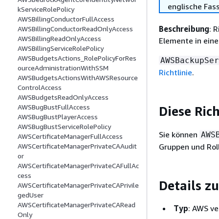
englische Fas
kServiceRolePolicy
AWSBillingConductorFullAccess
Beschreibung
: 
AWSBillingConductorReadOnlyAccess
AWSBillingReadOnlyAccess
Elemente in ein
AWSBillingServiceRolePolicy
AWSBudgetsActions_RolePolicyForRes
AWSBackupSer
ourceAdministrationWithSSM
Richtlinie
.
AWSBudgetsActionsWithAWSResource
ControlAccess
AWSBudgetsReadOnlyAccess
AWSBugBustFullAccess
Diese Ric
AWSBugBustPlayerAccess
AWSBugBustServiceRolePolicy
Sie können
AWS
AWSCertificateManagerFullAccess
Gruppen und Rol
AWSCertificateManagerPrivateCAAudit
or
AWSCertificateManagerPrivateCAFullAc
cess
Details zu
AWSCertificateManagerPrivateCAPrivile
gedUser
AWSCertificateManagerPrivateCARead
Typ
: AWS ve
Only