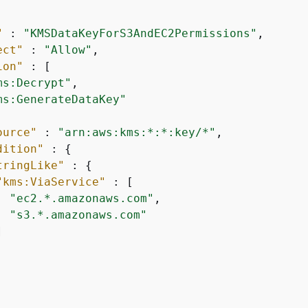
"
 : 
"KMSDataKeyForS3AndEC2Permissions"
,

ect"
 : 
"Allow"
,

ion"
 : [

ms:Decrypt"
,

ms:GenerateDataKey"
ource"
 : 
"arn:aws:kms:*:*:key/*"
,

dition"
 : 
{
tringLike"
 : 
{
"kms:ViaService"
 : [

"ec2.*.amazonaws.com"
,

"s3.*.amazonaws.com"

