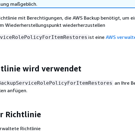
sung maßgeblich.
Richtlinie mit Berechtigungen, die AWS Backup benötigt, um e
em Wiederherstellungspunkt wiederherzustellen
ist eine
AWS verwalt
viceRolePolicyForItemRestores
htlinie wird verwendet
an Ihre B
BackupServiceRolePolicyForItemRestores
len anfügen.
r Richtlinie
rwaltete Richtlinie