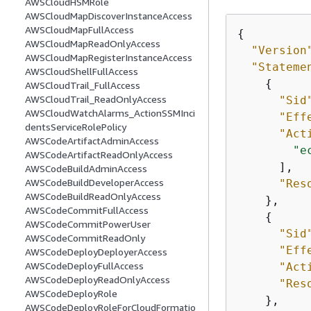
AWSCloudHSMRole
AWSCloudMapDiscoverInstanceAccess
AWSCloudMapFullAccess
{
AWSCloudMapReadOnlyAccess
"Version
AWSCloudMapRegisterInstanceAccess
"Stateme
AWSCloudShellFullAccess
{
AWSCloudTrail_FullAccess
AWSCloudTrail_ReadOnlyAccess
"Sid
AWSCloudWatchAlarms_ActionSSMInci
"Eff
dentsServiceRolePolicy
"Act
AWSCodeArtifactAdminAccess
"e
AWSCodeArtifactReadOnlyAccess
      ],

AWSCodeBuildAdminAccess
AWSCodeBuildDeveloperAccess
"Res
AWSCodeBuildReadOnlyAccess
    },

AWSCodeCommitFullAccess
{
AWSCodeCommitPowerUser
"Sid
AWSCodeCommitReadOnly
"Eff
AWSCodeDeployDeployerAccess
AWSCodeDeployFullAccess
"Act
AWSCodeDeployReadOnlyAccess
"Res
AWSCodeDeployRole
    },

AWSCodeDeployRoleForCloudFormatio