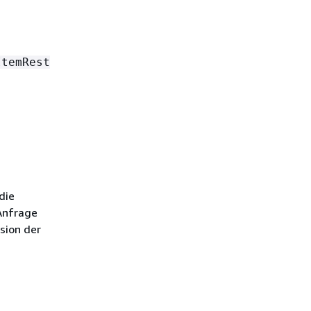
ItemRest
die
 Anfrage
sion der