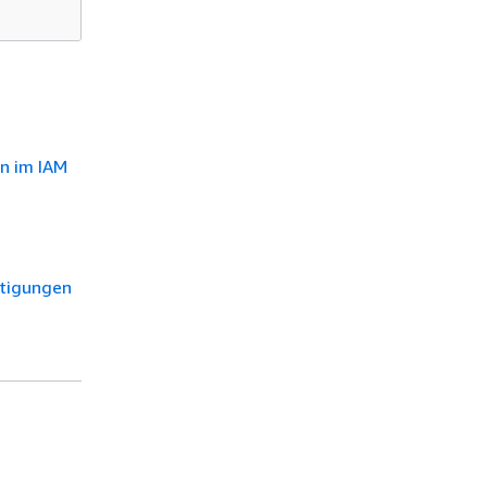
en im IAM
htigungen