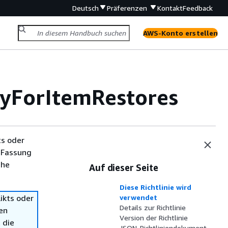
Deutsch
Präferenzen
Kontakt
Feedback
AWS-Konto erstellen
yForItemRestores
ts oder
 Fassung
che
Auf dieser Seite
Diese Richtlinie wird
ikts oder
verwendet
Details zur Richtlinie
en
Version der Richtlinie
 die
JSON-Richtliniendokument