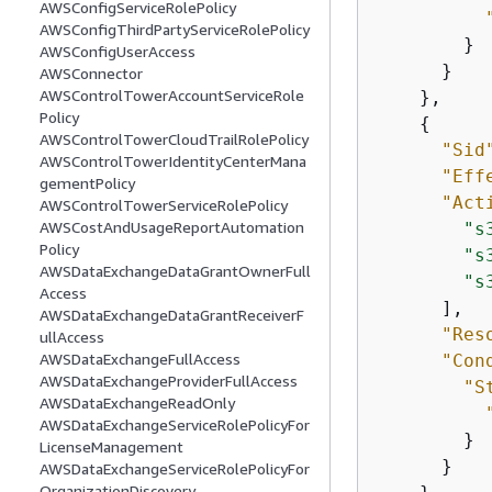
AWSConfigServiceRolePolicy
AWSConfigThirdPartyServiceRolePolicy
        }

AWSConfigUserAccess
      }

AWSConnector
AWSControlTowerAccountServiceRole
    },

Policy
{
AWSControlTowerCloudTrailRolePolicy
"Sid
AWSControlTowerIdentityCenterMana
"Eff
gementPolicy
"Act
AWSControlTowerServiceRolePolicy
AWSCostAndUsageReportAutomation
"s
Policy
"s
AWSDataExchangeDataGrantOwnerFull
"s
Access
      ],

AWSDataExchangeDataGrantReceiverF
"Res
ullAccess
AWSDataExchangeFullAccess
"Con
AWSDataExchangeProviderFullAccess
"S
AWSDataExchangeReadOnly
AWSDataExchangeServiceRolePolicyFor
        }

LicenseManagement
      }

AWSDataExchangeServiceRolePolicyFor
OrganizationDiscovery