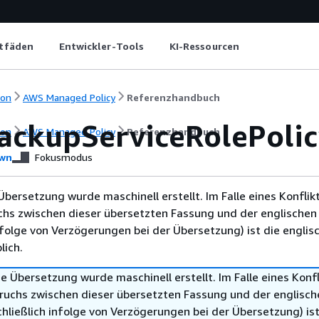
itfäden
Entwickler-Tools
KI-Ressourcen
ion
AWS Managed Policy
Referenzhandbuch
ckupServiceRolePolic
ion
AWS Managed Policy
Referenzhandbuch
wn
Fokusmodus
Übersetzung wurde maschinell erstellt. Im Falle eines Konflik
chs zwischen dieser übersetzten Fassung und der englischen
infolge von Verzögerungen bei der Übersetzung) ist die englis
ich.
e Übersetzung wurde maschinell erstellt. Im Falle eines Konfl
ruchs zwischen dieser übersetzten Fassung und der englisch
hließlich infolge von Verzögerungen bei der Übersetzung) ist