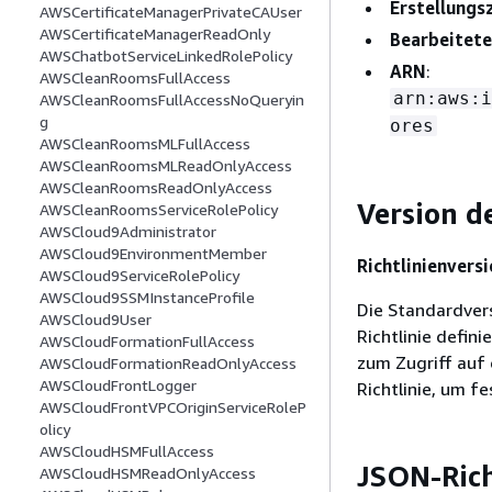
Erstellungs
AWSCertificateManagerPrivateCAUser
AWSCertificateManagerReadOnly
Bearbeitete
AWSChatbotServiceLinkedRolePolicy
ARN
:
AWSCleanRoomsFullAccess
arn:aws:i
AWSCleanRoomsFullAccessNoQueryin
g
ores
AWSCleanRoomsMLFullAccess
AWSCleanRoomsMLReadOnlyAccess
AWSCleanRoomsReadOnlyAccess
Version de
AWSCleanRoomsServiceRolePolicy
AWSCloud9Administrator
AWSCloud9EnvironmentMember
Richtlinienversi
AWSCloud9ServiceRolePolicy
AWSCloud9SSMInstanceProfile
Die Standardversi
AWSCloud9User
Richtlinie defini
AWSCloudFormationFullAccess
zum Zugriff auf 
AWSCloudFormationReadOnlyAccess
AWSCloudFrontLogger
Richtlinie, um fe
AWSCloudFrontVPCOriginServiceRoleP
olicy
AWSCloudHSMFullAccess
JSON-Ric
AWSCloudHSMReadOnlyAccess