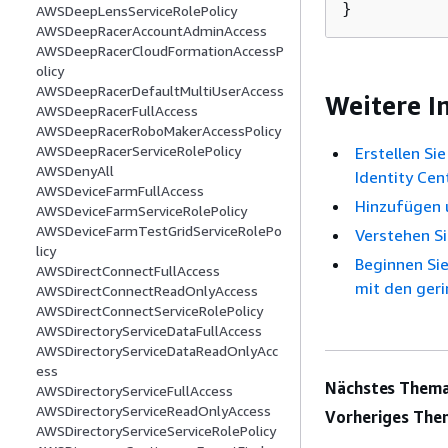
}
AWSDeepLensServiceRolePolicy
AWSDeepRacerAccountAdminAccess
AWSDeepRacerCloudFormationAccessP
olicy
AWSDeepRacerDefaultMultiUserAccess
Weitere I
AWSDeepRacerFullAccess
AWSDeepRacerRoboMakerAccessPolicy
AWSDeepRacerServiceRolePolicy
Erstellen Si
AWSDenyAll
Identity Cen
AWSDeviceFarmFullAccess
Hinzufügen 
AWSDeviceFarmServiceRolePolicy
AWSDeviceFarmTestGridServiceRolePo
Verstehen Si
licy
Beginnen Sie
AWSDirectConnectFullAccess
mit den ger
AWSDirectConnectReadOnlyAccess
AWSDirectConnectServiceRolePolicy
AWSDirectoryServiceDataFullAccess
AWSDirectoryServiceDataReadOnlyAcc
ess
Nächstes Thema
AWSDirectoryServiceFullAccess
AWSDirectoryServiceReadOnlyAccess
Vorheriges The
AWSDirectoryServiceServiceRolePolicy