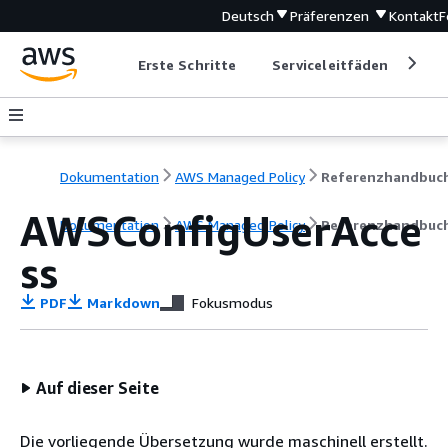
Deutsch
Präferenzen
Kontakt
F
Erste Schritte
Serviceleitfäden
Ent
Dokumentation
AWS Managed Policy
Referenzhandbuc
AWSConfigUserAcce
Dokumentation
AWS Managed Policy
Referenzhandbuc
ss
PDF
Markdown
Fokusmodus
Auf dieser Seite
Die vorliegende Übersetzung wurde maschinell erstellt.