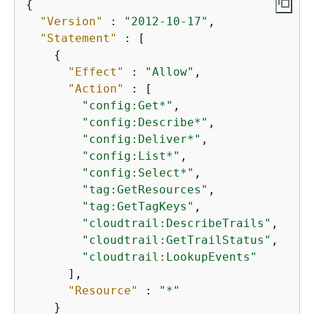
{
"Version"
 : 
"2012-10-17"
,

"Statement"
 : [

{
"Effect"
 : 
"Allow"
,

"Action"
 : [

"config:Get*"
,

"config:Describe*"
,

"config:Deliver*"
,

"config:List*"
,

"config:Select*"
,

"tag:GetResources"
,

"tag:GetTagKeys"
,

"cloudtrail:DescribeTrails"
,

"cloudtrail:GetTrailStatus"
,

"cloudtrail:LookupEvents"
      ],

"Resource"
 : 
"*"
    }
