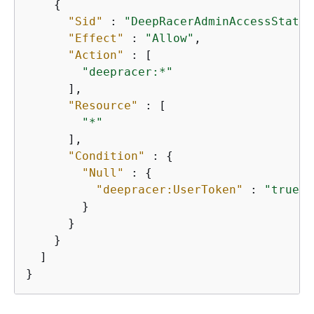
{
"Sid"
 : 
"DeepRacerAdminAccessStatem
"Effect"
 : 
"Allow"
,

"Action"
 : [

"deepracer:*"
      ],

"Resource"
 : [

"*"
      ],

"Condition"
 : 
{
"Null"
 : 
{
"deepracer:UserToken"
 : 
"true"
        }

      }

    }

  ]

}