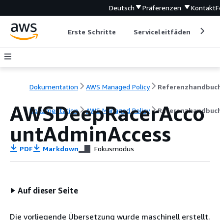
Deutsch
Präferenzen
Kontakt
F
Erste Schritte
Serviceleitfäden
Ent
Dokumentation
AWS Managed Policy
Referenzhandbuc
AWSDeepRacerAcco
Dokumentation
AWS Managed Policy
Referenzhandbuc
untAdminAccess
PDF
Markdown
Fokusmodus
Auf dieser Seite
Die vorliegende Übersetzung wurde maschinell erstellt.