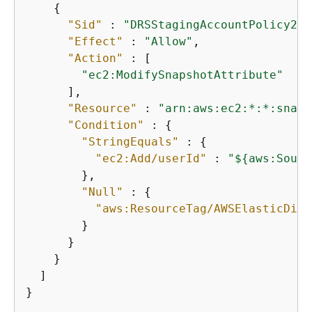
{
"Sid"
 : 
"DRSStagingAccountPolicy2"
,

"Effect"
 : 
"Allow"
,

"Action"
 : [

"ec2:ModifySnapshotAttribute"
      ],

"Resource"
 : 
"arn:aws:ec2:*:*:snaps
"Condition"
 : 
{
"StringEquals"
 : 
{
"ec2:Add/userId"
 : 
"$
{
aws:Sourc
        },

"Null"
 : 
{
"aws:ResourceTag/AWSElasticDisa
        }

      }

    }

  ]

}