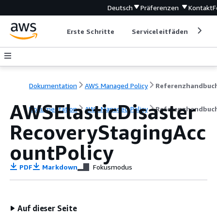
Deutsch
Präferenzen
Kontakt
F
Erste Schritte
Serviceleitfäden
Ent
Dokumentation
AWS Managed Policy
Referenzhandbuc
AWSElasticDisaster
Dokumentation
AWS Managed Policy
Referenzhandbuc
RecoveryStagingAcc
ountPolicy
PDF
Markdown
Fokusmodus
Auf dieser Seite