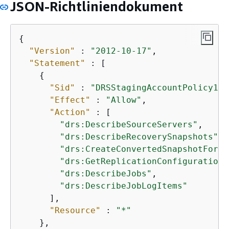
JSON-Richtliniendokument
{
"Version"
 : 
"2012-10-17"
,

"Statement"
 : [

{
"Sid"
 : 
"DRSStagingAccountPolicy1"
,

"Effect"
 : 
"Allow"
,

"Action"
 : [

"drs:DescribeSourceServers"
,

"drs:DescribeRecoverySnapshots"
,

"drs:CreateConvertedSnapshotForDr
"drs:GetReplicationConfiguration"
"drs:DescribeJobs"
,

"drs:DescribeJobLogItems"
      ],

"Resource"
 : 
"*"
    },
