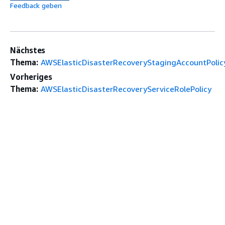
Feedback geben
Nächstes
Thema:
AWSElasticDisasterRecoveryStagingAccountPolic
Vorheriges
Thema:
AWSElasticDisasterRecoveryServiceRolePolicy