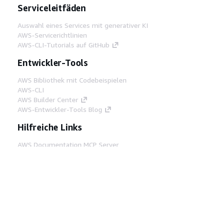
Serviceleitfäden
Auswahl eines Services mit generativer KI
AWS-Servicerichtlinien
AWS-CLI-Tutorials auf GitHub
Entwickler-Tools
AWS Bibliothek mit Codebeispielen
AWS-CLI
AWS Builder Center
AWS-Entwickler-Tools Blog
Hilfreiche Links
AWS Documentation MCP Server
herunterladen
Melden Sie sich bei der AWS-Konsole an
AWS re:Post
Datenschutz
Nutzungsbedingungen für die
Website
Cookie-Einstellungen
© 2026,