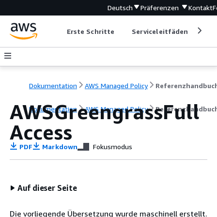
Deutsch
Präferenzen
Kontakt
F
Erste Schritte
Serviceleitfäden
Ent
Dokumentation
AWS Managed Policy
Referenzhandbuc
AWSGreengrassFull
Dokumentation
AWS Managed Policy
Referenzhandbuc
Access
PDF
Markdown
Fokusmodus
Auf dieser Seite
Die vorliegende Übersetzung wurde maschinell erstellt.