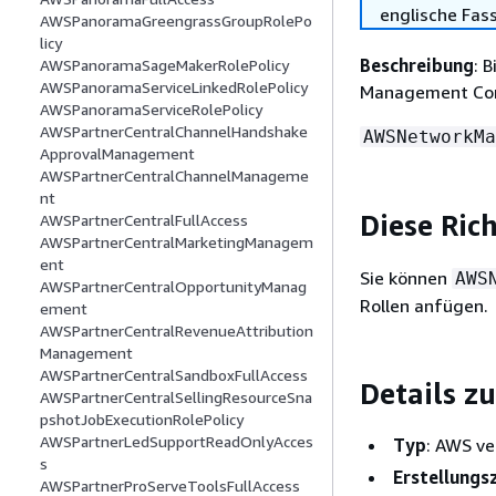
englische Fas
AWSPanoramaGreengrassGroupRolePo
licy
Beschreibung
: 
AWSPanoramaSageMakerRolePolicy
AWSPanoramaServiceLinkedRolePolicy
Management Con
AWSPanoramaServiceRolePolicy
AWSPartnerCentralChannelHandshake
AWSNetworkMa
ApprovalManagement
AWSPartnerCentralChannelManageme
nt
Diese Ric
AWSPartnerCentralFullAccess
AWSPartnerCentralMarketingManagem
ent
Sie können
AWS
AWSPartnerCentralOpportunityManag
Rollen anfügen.
ement
AWSPartnerCentralRevenueAttribution
Management
AWSPartnerCentralSandboxFullAccess
Details zu
AWSPartnerCentralSellingResourceSna
pshotJobExecutionRolePolicy
AWSPartnerLedSupportReadOnlyAcces
Typ
: AWS ve
s
Erstellungs
AWSPartnerProServeToolsFullAccess