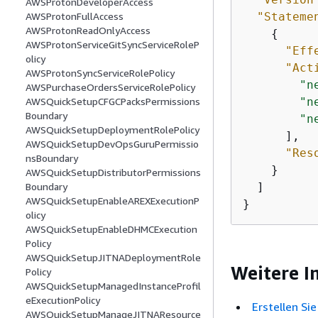
AWSProtonDeveloperAccess
"Stateme
AWSProtonFullAccess
AWSProtonReadOnlyAccess
{
AWSProtonServiceGitSyncServiceRoleP
"Eff
olicy
"Act
AWSProtonSyncServiceRolePolicy
"n
AWSPurchaseOrdersServiceRolePolicy
"n
AWSQuickSetupCFGCPacksPermissions
Boundary
"n
AWSQuickSetupDeploymentRolePolicy
      ],

AWSQuickSetupDevOpsGuruPermissio
"Res
nsBoundary
    }

AWSQuickSetupDistributorPermissions
  ]

Boundary
AWSQuickSetupEnableAREXExecutionP
}
olicy
AWSQuickSetupEnableDHMCExecution
Policy
AWSQuickSetupJITNADeploymentRole
Weitere I
Policy
AWSQuickSetupManagedInstanceProfil
eExecutionPolicy
Erstellen Si
AWSQuickSetupManageJITNAResource