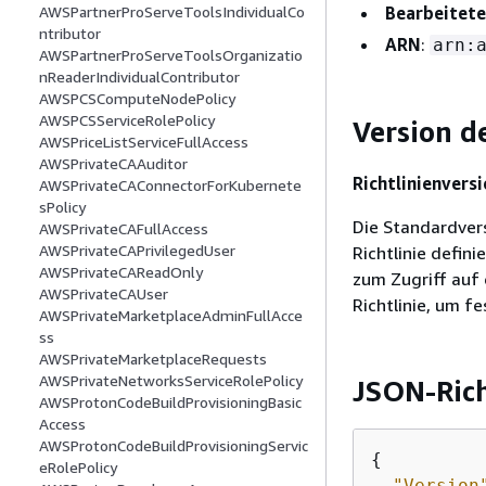
Bearbeitete
AWSPartnerProServeToolsIndividualCo
ntributor
ARN
:
arn:
AWSPartnerProServeToolsOrganizatio
nReaderIndividualContributor
AWSPCSComputeNodePolicy
AWSPCSServiceRolePolicy
Version de
AWSPriceListServiceFullAccess
AWSPrivateCAAuditor
Richtlinienversi
AWSPrivateCAConnectorForKubernete
sPolicy
Die Standardversi
AWSPrivateCAFullAccess
AWSPrivateCAPrivilegedUser
Richtlinie defini
AWSPrivateCAReadOnly
zum Zugriff auf 
AWSPrivateCAUser
Richtlinie, um fe
AWSPrivateMarketplaceAdminFullAcce
ss
AWSPrivateMarketplaceRequests
AWSPrivateNetworksServiceRolePolicy
JSON-Ric
AWSProtonCodeBuildProvisioningBasic
Access
AWSProtonCodeBuildProvisioningServic
{
eRolePolicy
"Version