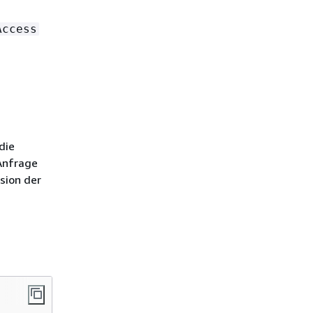
Access
die
 Anfrage
sion der