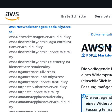
AWSNetworkFirewallReadOnlyAccess
AWSNetworkFirewallServiceRolePolicy
AWSNetworkManagerCloudWANService
Erste Schritte
Servicele
RolePolicy
AWSNetworkManagerFullAccess
AWSNetworkManagerReadOnlyAcce
ss
Dokumentat
AWSNetworkManagerServiceRolePolicy
AWSObservabilityAdminLogsCentraliza
AWSN
Dokumentat
tionServiceRolePolicy
AWSObservabilityAdminServiceRolePol
PDF
Markdo
icy
AWSObservabilityAdminTelemetryEna
blementServiceRolePolicy
Die vorliegende 
AWSOrganizationsFullAccess
eines Widerspru
AWSOrganizationsReadOnlyAccess
(einschließlich 
AWSOrganizationsServiceTrustPolicy
Fassung maßgebl
AWSOutpostsAuthorizeServerPolicy
AWSOutpostsServiceRolePolicy
AWSPanoramaApplianceRolePolicy
Die vorliegend
AWSPanoramaApplianceServiceRolePol
eines Widersp
icy
Fassung (einsc
AWSPanoramaFullAccess