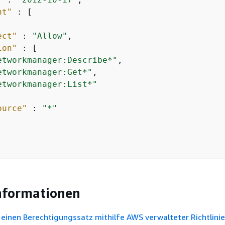
nt"
 : [

ect"
 : 
"Allow"
,

ion"
 : [

etworkmanager:Describe*"
,

etworkmanager:Get*"
,

etworkmanager:List*"
ource"
 : 
"*"
nformationen
e einen Berechtigungssatz mithilfe AWS verwalteter Richtlini