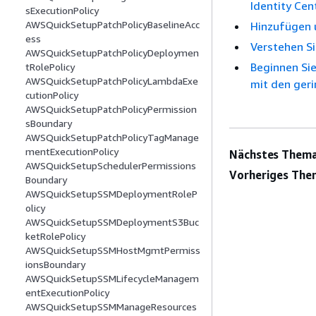
Identity Cen
sExecutionPolicy
AWSQuickSetupPatchPolicyBaselineAcc
Hinzufügen 
ess
Verstehen Si
AWSQuickSetupPatchPolicyDeploymen
Beginnen Sie
tRolePolicy
AWSQuickSetupPatchPolicyLambdaExe
mit den ger
cutionPolicy
AWSQuickSetupPatchPolicyPermission
sBoundary
AWSQuickSetupPatchPolicyTagManage
mentExecutionPolicy
Nächstes Thema
AWSQuickSetupSchedulerPermissions
Vorheriges The
Boundary
AWSQuickSetupSSMDeploymentRoleP
olicy
AWSQuickSetupSSMDeploymentS3Buc
ketRolePolicy
AWSQuickSetupSSMHostMgmtPermiss
ionsBoundary
AWSQuickSetupSSMLifecycleManagem
entExecutionPolicy
AWSQuickSetupSSMManageResources