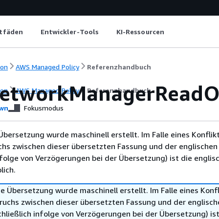
itfäden
Entwickler-Tools
KI-Ressourcen
ion
AWS Managed Policy
Referenzhandbuch
etworkManagerReadOn
ion
AWS Managed Policy
Referenzhandbuch
wn
Fokusmodus
Übersetzung wurde maschinell erstellt. Im Falle eines Konflik
chs zwischen dieser übersetzten Fassung und der englischen
infolge von Verzögerungen bei der Übersetzung) ist die englis
ich.
e Übersetzung wurde maschinell erstellt. Im Falle eines Konfl
ruchs zwischen dieser übersetzten Fassung und der englisch
hließlich infolge von Verzögerungen bei der Übersetzung) ist