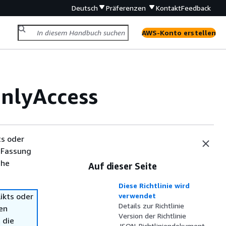
Deutsch
Präferenzen
Kontakt
Feedback
AWS-Konto erstellen
lyAccess
ts oder
 Fassung
che
Auf dieser Seite
Diese Richtlinie wird
ikts oder
verwendet
Details zur Richtlinie
en
Version der Richtlinie
 die
JSON-Richtliniendokument