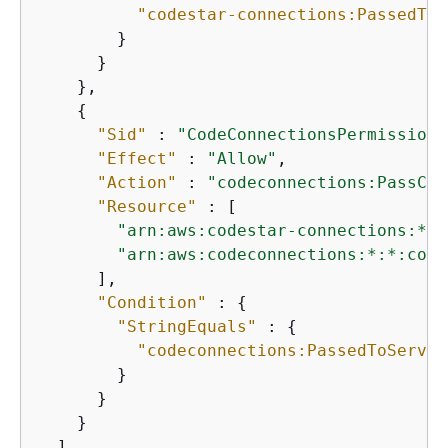
"codestar-connections:PassedToS
        }

      }

    },

{
"Sid"
 : 
"CodeConnectionsPermissions
"Effect"
 : 
"Allow"
,

"Action"
 : 
"codeconnections:PassCon
"Resource"
 : [

"arn:aws:codestar-connections:*:*
"arn:aws:codeconnections:*:*:conn
      ],

"Condition"
 : 
{
"StringEquals"
 : 
{
"codeconnections:PassedToServic
        }

      }

    }

  ]
