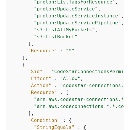
"proton:ListTagsForResource"
,

"proton:UpdateService"
,

"proton:UpdateServiceInstance"
,

"proton:UpdateServicePipeline"
,

"s3:ListAllMyBuckets"
,

"s3:ListBucket"
      ],

"Resource"
 : 
"*"
    },

{
"Sid"
 : 
"CodeStarConnectionsPermiss
"Effect"
 : 
"Allow"
,

"Action"
 : 
"codestar-connections:Pa
"Resource"
 : [

"arn:aws:codestar-connections:*:*
"arn:aws:codeconnections:*:*:conn
      ],

"Condition"
 : 
{
"StringEquals"
 : 
{