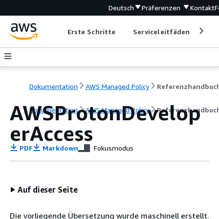
Deutsch
Präferenzen
Kontakt
F
Erste Schritte
Serviceleitfäden
Ent
Dokumentation
AWS Managed Policy
Referenzhandbuc
AWSProtonDevelop
Dokumentation
AWS Managed Policy
Referenzhandbuc
erAccess
PDF
Markdown
Fokusmodus
Auf dieser Seite
Die vorliegende Übersetzung wurde maschinell erstellt.