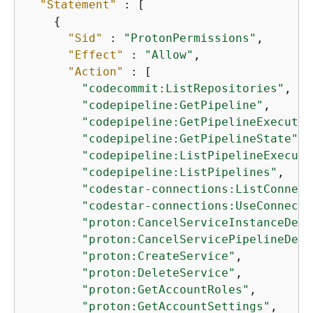
"Statement"
 : [

{
"Sid"
 : 
"ProtonPermissions"
,

"Effect"
 : 
"Allow"
,

"Action"
 : [

"codecommit:ListRepositories"
,

"codepipeline:GetPipeline"
,

"codepipeline:GetPipelineExecutio
"codepipeline:GetPipelineState"
,

"codepipeline:ListPipelineExecuti
"codepipeline:ListPipelines"
,

"codestar-connections:ListConnect
"codestar-connections:UseConnecti
"proton:CancelServiceInstanceDepl
"proton:CancelServicePipelineDepl
"proton:CreateService"
,

"proton:DeleteService"
,

"proton:GetAccountRoles"
,

"proton:GetAccountSettings"
,
