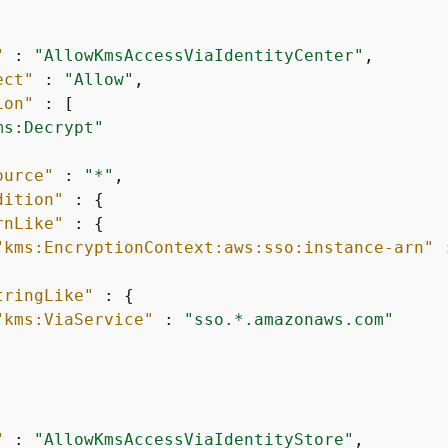
"
 : 
"AllowKmsAccessViaIdentityCenter"
,

ect"
 : 
"Allow"
,

ion"
 : [

ms:Decrypt"
ource"
 : 
"*"
,

dition"
 : 
{
rnLike"
 : 
{
"kms:EncryptionContext:aws:sso:instance-arn"
 
tringLike"
 : 
{
"kms:ViaService"
 : 
"sso.*.amazonaws.com"
"
 : 
"AllowKmsAccessViaIdentityStore"
,
