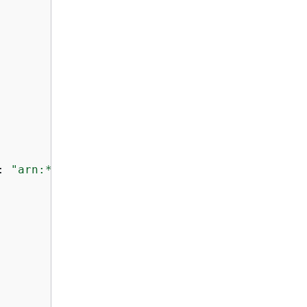
: 
"arn:*:sso:::instance/*"