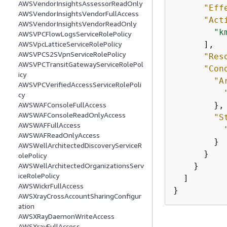
AWSVendorInsightsAssessorReadOnly
"Eff
AWSVendorInsightsVendorFullAccess
"Act
AWSVendorInsightsVendorReadOnly
"k
AWSVPCFlowLogsServiceRolePolicy
      ],

AWSVpcLatticeServiceRolePolicy
AWSVPCS2SVpnServiceRolePolicy
"Res
AWSVPCTransitGatewayServiceRolePol
"Con
icy
"A
AWSVPCVerifiedAccessServiceRolePoli
cy
        },

AWSWAFConsoleFullAccess
AWSWAFConsoleReadOnlyAccess
"S
AWSWAFFullAccess
AWSWAFReadOnlyAccess
        }

AWSWellArchitectedDiscoveryServiceR
      }

olePolicy
    }

AWSWellArchitectedOrganizationsServ
iceRolePolicy
  ]

AWSWickrFullAccess
}
AWSXrayCrossAccountSharingConfigur
ation
AWSXRayDaemonWriteAccess
AWSXrayFullAccess