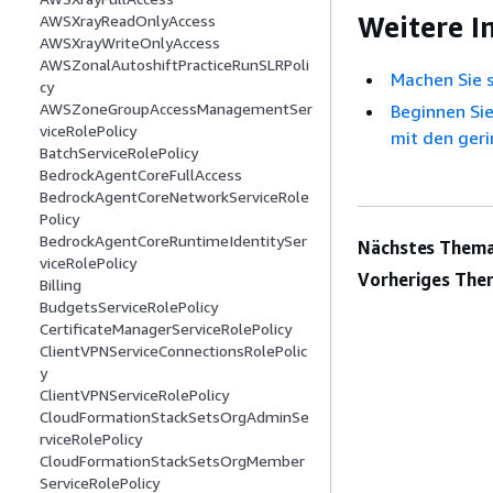
Weitere I
AWSXrayReadOnlyAccess
AWSXrayWriteOnlyAccess
AWSZonalAutoshiftPracticeRunSLRPoli
Machen Sie s
cy
AWSZoneGroupAccessManagementSer
Beginnen Sie
viceRolePolicy
mit den ger
BatchServiceRolePolicy
BedrockAgentCoreFullAccess
BedrockAgentCoreNetworkServiceRole
Policy
BedrockAgentCoreRuntimeIdentitySer
Nächstes Thema
viceRolePolicy
Vorheriges The
Billing
BudgetsServiceRolePolicy
CertificateManagerServiceRolePolicy
ClientVPNServiceConnectionsRolePolic
y
ClientVPNServiceRolePolicy
CloudFormationStackSetsOrgAdminSe
rviceRolePolicy
CloudFormationStackSetsOrgMember
ServiceRolePolicy