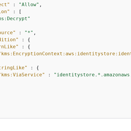
ect"
 : 
"Allow"
,

ion"
 : [

ms:Decrypt"
ource"
 : 
"*"
,

dition"
 : 
{
rnLike"
 : 
{
"kms:EncryptionContext:aws:identitystore:iden
tringLike"
 : 
{
"kms:ViaService"
 : 
"identitystore.*.amazonaws