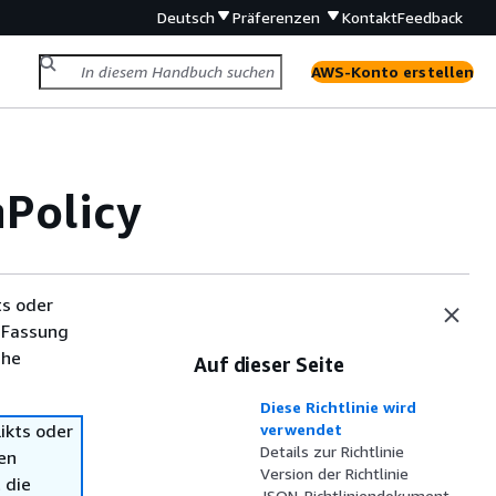
Deutsch
Präferenzen
Kontakt
Feedback
AWS-Konto erstellen
Policy
ts oder
 Fassung
che
Auf dieser Seite
Diese Richtlinie wird
ikts oder
verwendet
Details zur Richtlinie
en
Version der Richtlinie
 die
JSON-Richtliniendokument