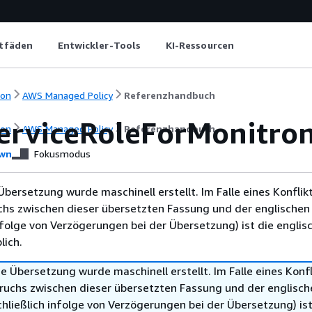
itfäden
Entwickler-Tools
KI-Ressourcen
ion
AWS Managed Policy
Referenzhandbuch
rviceRoleForMonitron
ion
AWS Managed Policy
Referenzhandbuch
wn
Fokusmodus
Übersetzung wurde maschinell erstellt. Im Falle eines Konflik
chs zwischen dieser übersetzten Fassung und der englischen
infolge von Verzögerungen bei der Übersetzung) ist die englis
ich.
e Übersetzung wurde maschinell erstellt. Im Falle eines Konfl
ruchs zwischen dieser übersetzten Fassung und der englisch
hließlich infolge von Verzögerungen bei der Übersetzung) ist