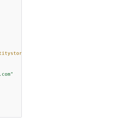
titystore-arn"
 : 
"arn:*:identitystore::*:iden
.com"