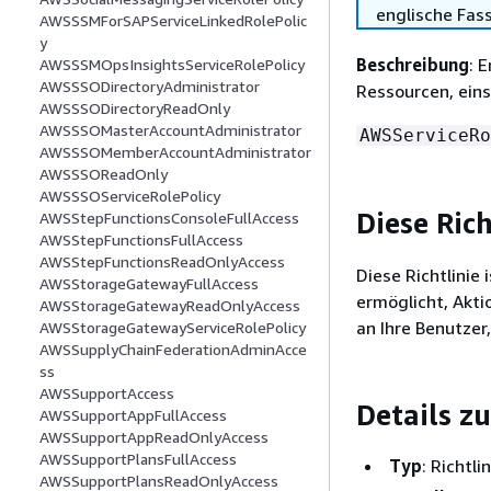
englische Fas
AWSSSMForSAPServiceLinkedRolePolic
y
Beschreibung
: 
AWSSSMOpsInsightsServiceRolePolicy
AWSSSODirectoryAdministrator
Ressourcen, ein
AWSSSODirectoryReadOnly
AWSSSOMasterAccountAdministrator
AWSServiceRo
AWSSSOMemberAccountAdministrator
AWSSSOReadOnly
AWSSSOServiceRolePolicy
Diese Ric
AWSStepFunctionsConsoleFullAccess
AWSStepFunctionsFullAccess
AWSStepFunctionsReadOnlyAccess
Diese Richtlinie
AWSStorageGatewayFullAccess
ermöglicht, Akti
AWSStorageGatewayReadOnlyAccess
an Ihre Benutzer
AWSStorageGatewayServiceRolePolicy
AWSSupplyChainFederationAdminAcce
ss
AWSSupportAccess
Details zu
AWSSupportAppFullAccess
AWSSupportAppReadOnlyAccess
AWSSupportPlansFullAccess
Typ
: Richtl
AWSSupportPlansReadOnlyAccess