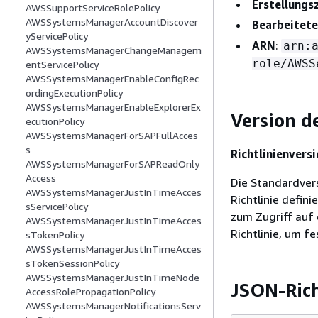
Erstellungs
AWSSupportServiceRolePolicy
AWSSystemsManagerAccountDiscover
Bearbeitete
yServicePolicy
ARN
:
arn:
AWSSystemsManagerChangeManagem
role/AWSS
entServicePolicy
AWSSystemsManagerEnableConfigRec
ordingExecutionPolicy
AWSSystemsManagerEnableExplorerEx
Version de
ecutionPolicy
AWSSystemsManagerForSAPFullAcces
s
Richtlinienversi
AWSSystemsManagerForSAPReadOnly
Access
Die Standardversi
AWSSystemsManagerJustInTimeAcces
Richtlinie defini
sServicePolicy
zum Zugriff auf 
AWSSystemsManagerJustInTimeAcces
Richtlinie, um fe
sTokenPolicy
AWSSystemsManagerJustInTimeAcces
sTokenSessionPolicy
AWSSystemsManagerJustInTimeNode
JSON-Ric
AccessRolePropagationPolicy
AWSSystemsManagerNotificationsServ