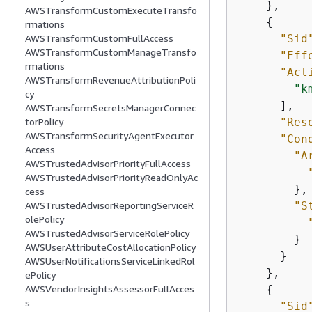
    },

AWSTransformCustomExecuteTransfo
{
rmations
"Sid
AWSTransformCustomFullAccess
AWSTransformCustomManageTransfo
"Eff
rmations
"Act
AWSTransformRevenueAttributionPoli
"k
cy
      ],

AWSTransformSecretsManagerConnec
"Res
torPolicy
AWSTransformSecurityAgentExecutor
"Con
Access
"A
AWSTrustedAdvisorPriorityFullAccess
AWSTrustedAdvisorPriorityReadOnlyAc
        },

cess
"S
AWSTrustedAdvisorReportingServiceR
olePolicy
AWSTrustedAdvisorServiceRolePolicy
        }

AWSUserAttributeCostAllocationPolicy
      }

AWSUserNotificationsServiceLinkedRol
    },

ePolicy
{
AWSVendorInsightsAssessorFullAcces
s
"Sid