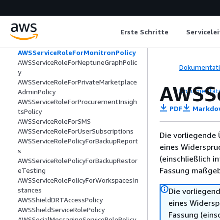
AWSServiceRoleForGroundStationData
flowEndpointGroupPolicy
AWSServiceRoleForImageBuilder
Erste Schritte
Servicele
AWSServiceRoleForIoTSiteWise
AWSServiceRoleForLogDeliveryPolicy
AWSServiceRoleForMonitronPolicy
AWSServiceRoleForNeptuneGraphPolic
Dokumentat
y
AWSServiceRoleForPrivateMarketplace
AWSSe
Dokumentat
AdminPolicy
AWSServiceRoleForProcurementInsigh
PDF
Markdo
tsPolicy
AWSServiceRoleForSMS
AWSServiceRoleForUserSubscriptions
Die vorliegende 
AWSServiceRolePolicyForBackupReport
eines Widerspru
s
(einschließlich 
AWSServiceRolePolicyForBackupRestor
Fassung maßgebl
eTesting
AWSServiceRolePolicyForWorkspacesIn
stances
Die vorliegend
AWSShieldDRTAccessPolicy
eines Widersp
AWSShieldServiceRolePolicy
Fassung (einsc
AWSSocialMessagingServiceRolePolicy