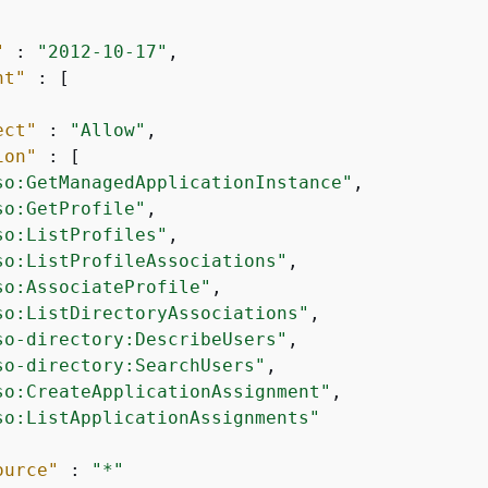
"
 : 
"2012-10-17"
,

nt"
 : [

ect"
 : 
"Allow"
,

ion"
 : [

so:GetManagedApplicationInstance"
,

so:GetProfile"
,

so:ListProfiles"
,

so:ListProfileAssociations"
,

so:AssociateProfile"
,

so:ListDirectoryAssociations"
,

so-directory:DescribeUsers"
,

so-directory:SearchUsers"
,

so:CreateApplicationAssignment"
,

so:ListApplicationAssignments"
ource"
 : 
"*"