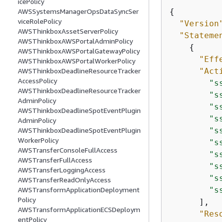
icePolicy
{
AWSSystemsManagerOpsDataSyncSer
viceRolePolicy
"Version
AWSThinkboxAssetServerPolicy
"Stateme
AWSThinkboxAWSPortalAdminPolicy
{
AWSThinkboxAWSPortalGatewayPolicy
"Eff
AWSThinkboxAWSPortalWorkerPolicy
"Act
AWSThinkboxDeadlineResourceTracker
AccessPolicy
"s
AWSThinkboxDeadlineResourceTracker
"s
AdminPolicy
"s
AWSThinkboxDeadlineSpotEventPlugin
"s
AdminPolicy
"s
AWSThinkboxDeadlineSpotEventPlugin
WorkerPolicy
"s
AWSTransferConsoleFullAccess
"s
AWSTransferFullAccess
"s
AWSTransferLoggingAccess
"s
AWSTransferReadOnlyAccess
"s
AWSTransformApplicationDeployment
Policy
      ],

AWSTransformApplicationECSDeploym
"Res
entPolicy