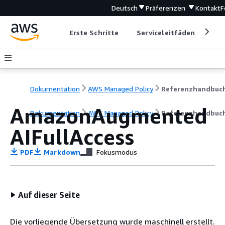
Deutsch
Präferenzen
Kontakt
F
Erste Schritte
Serviceleitfäden
Ent
Dokumentation
AWS Managed Policy
Referenzhandbuc
AmazonAugmented
Dokumentation
AWS Managed Policy
Referenzhandbuc
AIFullAccess
PDF
Markdown
Fokusmodus
Auf dieser Seite
Die vorliegende Übersetzung wurde maschinell erstellt.