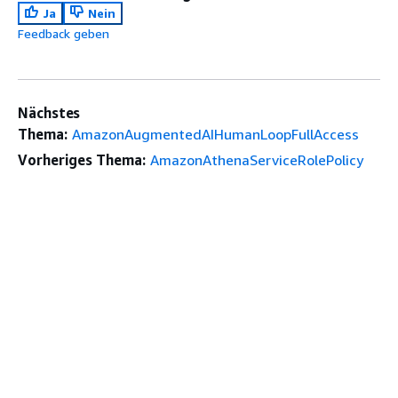
Ja
Nein
Feedback geben
Nächstes
Thema:
AmazonAugmentedAIHumanLoopFullAccess
Vorheriges Thema:
AmazonAthenaServiceRolePolicy