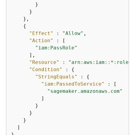
        }

      }

    },

{
"Effect"
 : 
"Allow"
,

"Action"
 : [

"iam:PassRole"
      ],

"Resource"
 : 
"arn:aws:iam::*:role/*
"Condition"
 : 
{
"StringEquals"
 : 
{
"iam:PassedToService"
 : [

"sagemaker.amazonaws.com"
          ]

        }

      }

    }

  ]

}