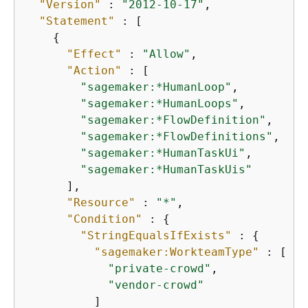
"Version"
 : 
"2012-10-17"
,

"Statement"
 : [

{
"Effect"
 : 
"Allow"
,

"Action"
 : [

"sagemaker:*HumanLoop"
,

"sagemaker:*HumanLoops"
,

"sagemaker:*FlowDefinition"
,

"sagemaker:*FlowDefinitions"
,

"sagemaker:*HumanTaskUi"
,

"sagemaker:*HumanTaskUis"
      ],

"Resource"
 : 
"*"
,

"Condition"
 : 
{
"StringEqualsIfExists"
 : 
{
"sagemaker:WorkteamType"
 : [

"private-crowd"
,

"vendor-crowd"
          ]
