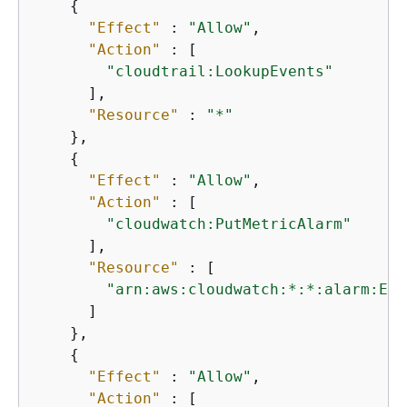
{
"Effect"
 : 
"Allow"
,

"Action"
 : [

"cloudtrail:LookupEvents"
      ],

"Resource"
 : 
"*"
    },

{
"Effect"
 : 
"Allow"
,

"Action"
 : [

"cloudwatch:PutMetricAlarm"
      ],

"Resource"
 : [

"arn:aws:cloudwatch:*:*:alarm:Evi
      ]

    },

{
"Effect"
 : 
"Allow"
,

"Action"
 : [
