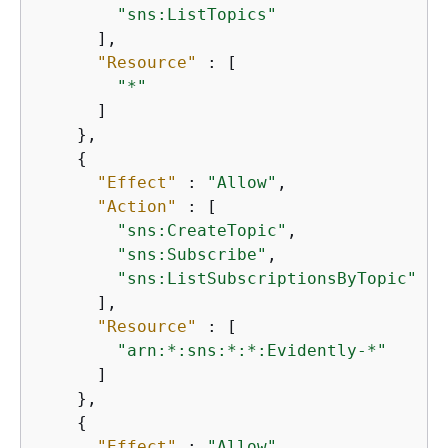
"sns:ListTopics"
      ],

"Resource"
 : [

"*"
      ]

    },

{
"Effect"
 : 
"Allow"
,

"Action"
 : [

"sns:CreateTopic"
,

"sns:Subscribe"
,

"sns:ListSubscriptionsByTopic"
      ],

"Resource"
 : [

"arn:*:sns:*:*:Evidently-*"
      ]

    },

{
"Effect"
 : 
"Allow"
,
