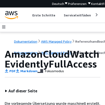
Deutsch
Präferenzen
Kontakt
F
Erste Schritte
Serviceleitfäden
Ent
Dokumentation
AWS Managed Policy
Referenzhandbuc
AmazonCloudWatch
Dokumentation
AWS Managed Policy
Referenzhandbuc
EvidentlyFullAccess
PDF
Markdown
Fokusmodus
Auf dieser Seite
Die vorliegende Übersetzung wurde maschinell erstellt.