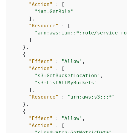
"Action"
 : [

"iam:GetRole"
      ],

"Resource"
 : [

"arn:aws:iam::*:role/service-role
      ]

    },

{
"Effect"
 : 
"Allow"
,

"Action"
 : [

"s3:GetBucketLocation"
,

"s3:ListAllMyBuckets"
      ],

"Resource"
 : 
"arn:aws:s3:::*"
    },

{
"Effect"
 : 
"Allow"
,

"Action"
 : [

"cloudwatch:GetMetricData"
,
