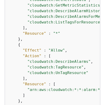
"cloudwatch:GetMetricStatistics"
,

"cloudwatch:DescribeAlarmHistory"
"cloudwatch:DescribeAlarmsForMetr
"cloudwatch:ListTagsForResource"
      ],

"Resource"
 : 
"*"
    },

{
"Effect"
 : 
"Allow"
,

"Action"
 : [

"cloudwatch:DescribeAlarms"
,

"cloudwatch:TagResource"
,

"cloudwatch:UnTagResource"
      ],

"Resource"
 : [

"arn:aws:cloudwatch:*:*:alarm:*"
      ]

    },
