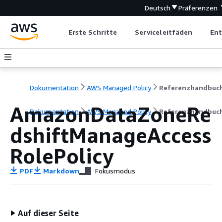
Deutsch
Präferenzen
Erste Schritte
Serviceleitfäden
Ent
Dokumentation
AWS Managed Policy
Referenzhandbuc
AmazonDataZoneRe
Dokumentation
AWS Managed Policy
Referenzhandbuc
dshiftManageAccess
RolePolicy
PDF
Markdown
Fokusmodus
Auf dieser Seite