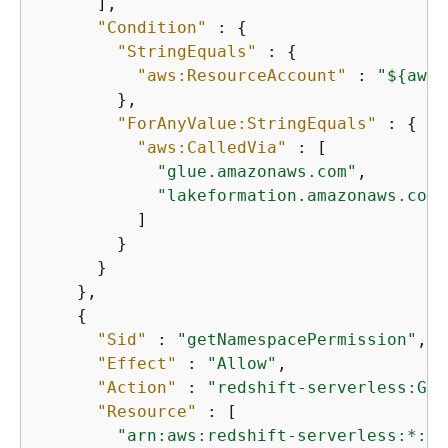
      ],

"Condition"
 : 
{
"StringEquals"
 : 
{
"aws:ResourceAccount"
 : 
"$
{
aws:
        },

"ForAnyValue:StringEquals"
 : 
{
"aws:CalledVia"
 : [

"glue.amazonaws.com"
,

"lakeformation.amazonaws.com"
          ]

        }

      }

    },

{
"Sid"
 : 
"getNamespacePermission"
,

"Effect"
 : 
"Allow"
,

"Action"
 : 
"redshift-serverless:Get
"Resource"
 : [

"arn:aws:redshift-serverless:*:*: