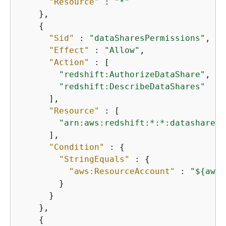
"Resource"
 : 
"*"
    },

{
"Sid"
 : 
"dataSharesPermissions"
,

"Effect"
 : 
"Allow"
,

"Action"
 : [

"redshift:AuthorizeDataShare"
,

"redshift:DescribeDataShares"
      ],

"Resource"
 : [

"arn:aws:redshift:*:*:datashare:*
      ],

"Condition"
 : 
{
"StringEquals"
 : 
{
"aws:ResourceAccount"
 : 
"$
{
aws:
        }

      }

    },

{