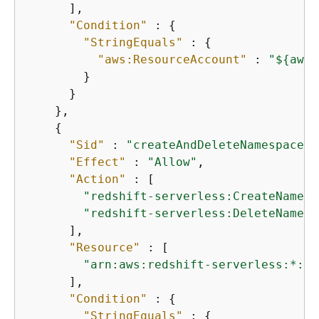
      ],

"Condition"
 : 
{
"StringEquals"
 : 
{
"aws:ResourceAccount"
 : 
"$
{
aws:
        }

      }

    },

{
"Sid"
 : 
"createAndDeleteNamespacePe
"Effect"
 : 
"Allow"
,

"Action"
 : [

"redshift-serverless:CreateNamesp
"redshift-serverless:DeleteNamesp
      ],

"Resource"
 : [

"arn:aws:redshift-serverless:*:*:
      ],

"Condition"
 : 
{
"StringEquals"
 : 
{