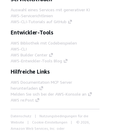
Auswahl eines Services mit generativer KI
AWS-Servicerichtlinien
AWS-CLI-Tutorials auf GitHub
Entwickler-Tools
AWS Bibliothek mit Codebeispielen
AWS-CLI
AWS Builder Center
AWS-Entwickler-Tools Blog
Hilfreiche Links
AWS Documentation MCP Server
herunterladen
Melden Sie sich bei der AWS-Konsole an
AWS re:Post
Datenschutz
Nutzungsbedingungen für die
Website
Cookie-Einstellungen
© 2026,
Amazon Web Services, Inc. oder