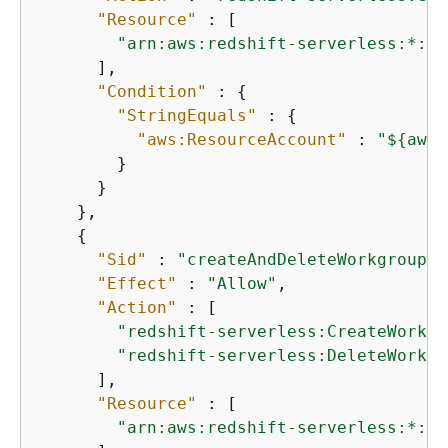
"Resource"
 : [

"arn:aws:redshift-serverless:*:*:
      ],

"Condition"
 : 
{
"StringEquals"
 : 
{
"aws:ResourceAccount"
 : 
"$
{
aws:
        }

      }

    },

{
"Sid"
 : 
"createAndDeleteWorkgroupPe
"Effect"
 : 
"Allow"
,

"Action"
 : [

"redshift-serverless:CreateWorkgr
"redshift-serverless:DeleteWorkgr
      ],

"Resource"
 : [

"arn:aws:redshift-serverless:*:*: