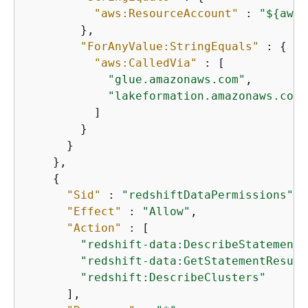
"aws:ResourceAccount"
 : 
"$
{
aws:
        },

"ForAnyValue:StringEquals"
 : 
{
"aws:CalledVia"
 : [

"glue.amazonaws.com"
,

"lakeformation.amazonaws.com"
          ]

        }

      }

    },

{
"Sid"
 : 
"redshiftDataPermissions"
,

"Effect"
 : 
"Allow"
,

"Action"
 : [

"redshift-data:DescribeStatement"
"redshift-data:GetStatementResult
"redshift:DescribeClusters"
      ],
