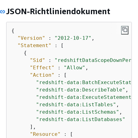
JSON-Richtliniendokument
{
"Version"
 : 
"2012-10-17"
,

"Statement"
 : [

{
"Sid"
 : 
"redshiftDataScopeDownPermi
"Effect"
 : 
"Allow"
,

"Action"
 : [

"redshift-data:BatchExecuteStatem
"redshift-data:DescribeTable"
,

"redshift-data:ExecuteStatement"
,

"redshift-data:ListTables"
,

"redshift-data:ListSchemas"
,

"redshift-data:ListDatabases"
      ],

"Resource"
 : [
