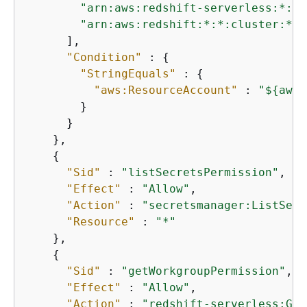
"arn:aws:redshift-serverless:*:*:
"arn:aws:redshift:*:*:cluster:*"
      ],

"Condition"
 : 
{
"StringEquals"
 : 
{
"aws:ResourceAccount"
 : 
"$
{
aws:
        }

      }

    },

{
"Sid"
 : 
"listSecretsPermission"
,

"Effect"
 : 
"Allow"
,

"Action"
 : 
"secretsmanager:ListSecr
"Resource"
 : 
"*"
    },

{
"Sid"
 : 
"getWorkgroupPermission"
,

"Effect"
 : 
"Allow"
,

"Action"
 : 
"redshift-serverless:Get