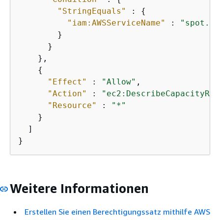
"StringEquals"
 : 
{
"iam:AWSServiceName"
 : 
"spot.am
        }

      }

    },

{
"Effect"
 : 
"Allow"
,

"Action"
 : 
"ec2:DescribeCapacityRes
"Resource"
 : 
"*"
    }

  ]

}
Weitere Informationen
Erstellen Sie einen Berechtigungssatz mithilfe AWS