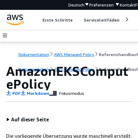
Deutsch
Präferenzen
Kontakt
F
Erste Schritte
Serviceleitfäden
Ent
Dokumentation
AWS Managed Policy
Referenzhandbuc
AmazonEKSComput
Dokumentation
AWS Managed Policy
Referenzhandbuc
ePolicy
PDF
Markdown
Fokusmodus
Auf dieser Seite
Die vorliegende Übersetzung wurde maschinell erstellt.