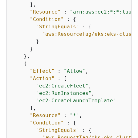
      ],

"Resource"
 : 
"arn:aws:ec2:*:*:launc
"Condition"
 : 
{
"StringEquals"
 : 
{
"aws:ResourceTag/eks:eks-cluste
        }

      }

    },

{
"Effect"
 : 
"Allow"
,

"Action"
 : [

"ec2:CreateFleet"
,

"ec2:RunInstances"
,

"ec2:CreateLaunchTemplate"
      ],

"Resource"
 : 
"*"
,

"Condition"
 : 
{
"StringEquals"
 : 
{
"aws:RequestTag/eks:eks-cluster