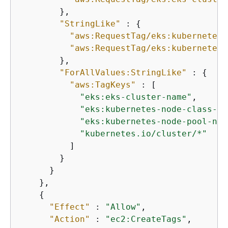
        },

"StringLike"
 : 
{
"aws:RequestTag/eks:kubernetes-
"aws:RequestTag/eks:kubernetes-
        },

"ForAllValues:StringLike"
 : 
{
"aws:TagKeys"
 : [

"eks:eks-cluster-name"
,

"eks:kubernetes-node-class-na
"eks:kubernetes-node-pool-nam
"kubernetes.io/cluster/*"
          ]

        }

      }

    },

{
"Effect"
 : 
"Allow"
,

"Action"
 : 
"ec2:CreateTags"
,
