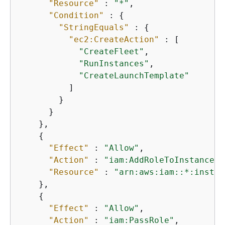
"Resource"
 : 
"*"
,

"Condition"
 : 
{
"StringEquals"
 : 
{
"ec2:CreateAction"
 : [

"CreateFleet"
,

"RunInstances"
,

"CreateLaunchTemplate"
          ]

        }

      }

    },

{
"Effect"
 : 
"Allow"
,

"Action"
 : 
"iam:AddRoleToInstancePr
"Resource"
 : 
"arn:aws:iam::*:instan
    },

{
"Effect"
 : 
"Allow"
,

"Action"
 : 
"iam:PassRole"
,
