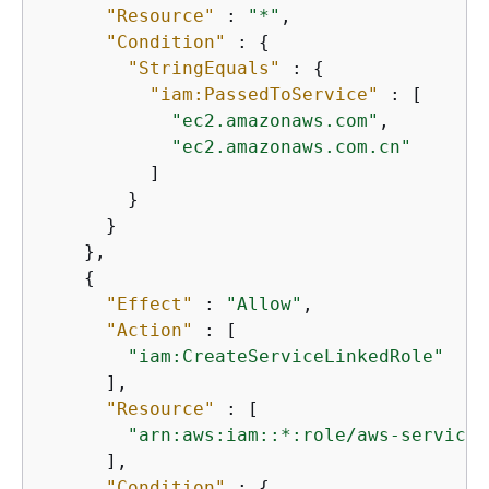
"Resource"
 : 
"*"
,

"Condition"
 : 
{
"StringEquals"
 : 
{
"iam:PassedToService"
 : [

"ec2.amazonaws.com"
,

"ec2.amazonaws.com.cn"
          ]

        }

      }

    },

{
"Effect"
 : 
"Allow"
,

"Action"
 : [

"iam:CreateServiceLinkedRole"
      ],

"Resource"
 : [

"arn:aws:iam::*:role/aws-service-
      ],

"Condition"
 : 
{