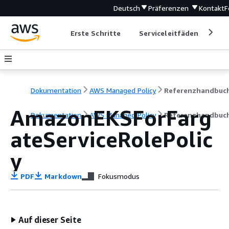
Deutsch
Präferenzen
Kontakt
F
Erste Schritte
Serviceleitfäden
Ent
Dokumentation
AWS Managed Policy
Referenzhandbuc
AmazonEKSForFarg
Dokumentation
AWS Managed Policy
Referenzhandbuc
ateServiceRolePolic
y
PDF
Markdown
Fokusmodus
Auf dieser Seite