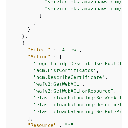
"service.eks.amazonaws.com/st
"service.eks.amazonaws.com/re
          ]

        }

      }

    },

{
"Effect"
 : 
"Allow"
,

"Action"
 : [

"cognito-idp:DescribeUserPoolClie
"acm:ListCertificates"
,

"acm:DescribeCertificate"
,

"wafv2:GetWebACL"
,

"wafv2:GetWebACLForResource"
,

"elasticloadbalancing:SetWebAcl"
,

"elasticloadbalancing:DescribeTar
"elasticloadbalancing:SetRulePrio
      ],

"Resource"
 : 
"*"