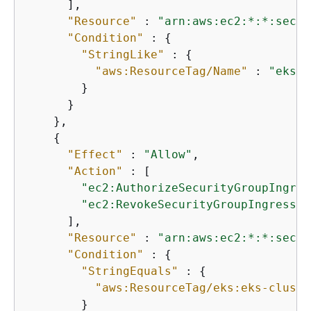
      ],

"Resource"
 : 
"arn:aws:ec2:*:*:secur
"Condition"
 : 
{
"StringLike"
 : 
{
"aws:ResourceTag/Name"
 : 
"eks-c
        }

      }

    },

{
"Effect"
 : 
"Allow"
,

"Action"
 : [

"ec2:AuthorizeSecurityGroupIngres
"ec2:RevokeSecurityGroupIngress"
      ],

"Resource"
 : 
"arn:aws:ec2:*:*:secur
"Condition"
 : 
{
"StringEquals"
 : 
{
"aws:ResourceTag/eks:eks-cluste
        }
