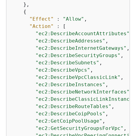
    },

{
"Effect"
 : 
"Allow"
,

"Action"
 : [

"ec2:DescribeAccountAttributes"
,

"ec2:DescribeAddresses"
,

"ec2:DescribeInternetGateways"
,

"ec2:DescribeSecurityGroups"
,

"ec2:DescribeSubnets"
,

"ec2:DescribeVpcs"
,

"ec2:DescribeVpcClassicLink"
,

"ec2:DescribeInstances"
,

"ec2:DescribeNetworkInterfaces"
,

"ec2:DescribeClassicLinkInstances
"ec2:DescribeRouteTables"
,

"ec2:DescribeCoipPools"
,

"ec2:GetCoipPoolUsage"
,

"ec2:GetSecurityGroupsForVpc"
,

"ec2:DescribeVpcPeeringConnection