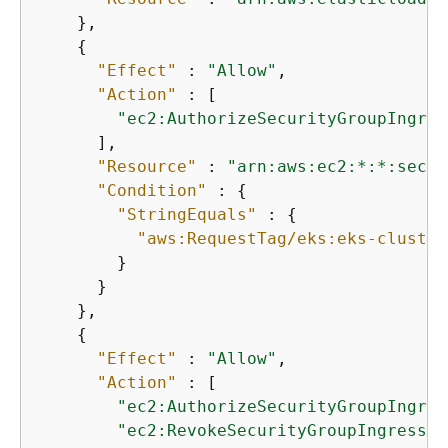
    },

{
"Effect"
 : 
"Allow"
,

"Action"
 : [

"ec2:AuthorizeSecurityGroupIngres
      ],

"Resource"
 : 
"arn:aws:ec2:*:*:secur
"Condition"
 : 
{
"StringEquals"
 : 
{
"aws:RequestTag/eks:eks-cluster
        }

      }

    },

{
"Effect"
 : 
"Allow"
,

"Action"
 : [

"ec2:AuthorizeSecurityGroupIngres
"ec2:RevokeSecurityGroupIngress"