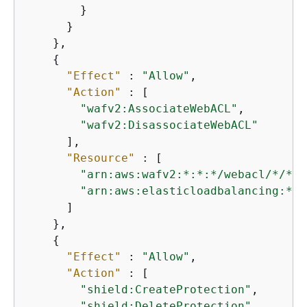
        }

      }

    },

{
"Effect"
 : 
"Allow"
,

"Action"
 : [

"wafv2:AssociateWebACL"
,

"wafv2:DisassociateWebACL"
      ],

"Resource"
 : [

"arn:aws:wafv2:*:*:*/webacl/*/*"
,

"arn:aws:elasticloadbalancing:*:*
      ]

    },

{
"Effect"
 : 
"Allow"
,

"Action"
 : [

"shield:CreateProtection"
,

"shield:DeleteProtection"