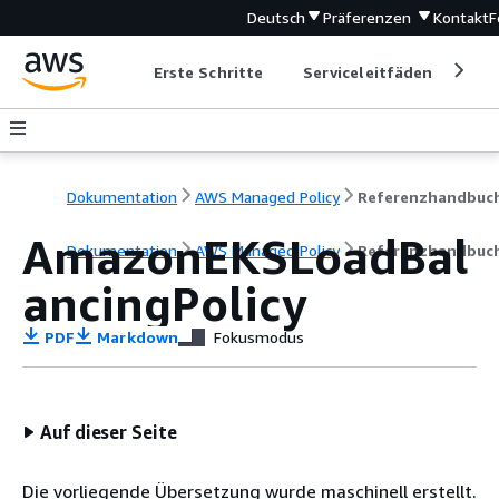
Deutsch
Präferenzen
Kontakt
F
Erste Schritte
Serviceleitfäden
Ent
Dokumentation
AWS Managed Policy
Referenzhandbuc
AmazonEKSLoadBal
Dokumentation
AWS Managed Policy
Referenzhandbuc
ancingPolicy
PDF
Markdown
Fokusmodus
Auf dieser Seite
Die vorliegende Übersetzung wurde maschinell erstellt.