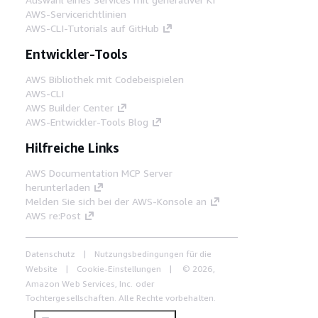
AWS-Servicerichtlinien
AWS-CLI-Tutorials auf GitHub
Entwickler-Tools
AWS Bibliothek mit Codebeispielen
AWS-CLI
AWS Builder Center
AWS-Entwickler-Tools Blog
Hilfreiche Links
AWS Documentation MCP Server
herunterladen
Melden Sie sich bei der AWS-Konsole an
AWS re:Post
Datenschutz
Nutzungsbedingungen für die
Website
Cookie-Einstellungen
© 2026,
Amazon Web Services, Inc. oder
Tochtergesellschaften. Alle Rechte vorbehalten.