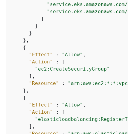
"service.eks.amazonaws.com/st
"service.eks.amazonaws.com/re
          ]

        }

      }

    },

{
"Effect"
 : 
"Allow"
,

"Action"
 : [

"ec2:CreateSecurityGroup"
      ],

"Resource"
 : 
"arn:aws:ec2:*:*:vpc/*
    },

{
"Effect"
 : 
"Allow"
,

"Action"
 : [

"elasticloadbalancing:RegisterTar
      ],

"Resource"
 : 
"arn:aws:elasticloadba