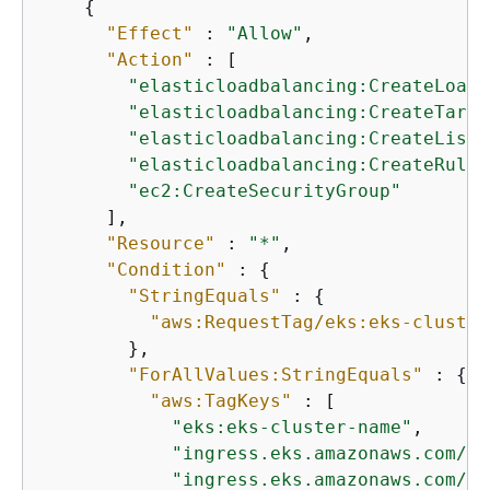
{
"Effect"
 : 
"Allow"
,

"Action"
 : [

"elasticloadbalancing:CreateLoadB
"elasticloadbalancing:CreateTarge
"elasticloadbalancing:CreateListe
"elasticloadbalancing:CreateRule"
"ec2:CreateSecurityGroup"
      ],

"Resource"
 : 
"*"
,

"Condition"
 : 
{
"StringEquals"
 : 
{
"aws:RequestTag/eks:eks-cluster
        },

"ForAllValues:StringEquals"
 : 
{
"aws:TagKeys"
 : [

"eks:eks-cluster-name"
,

"ingress.eks.amazonaws.com/st
"ingress.eks.amazonaws.com/re