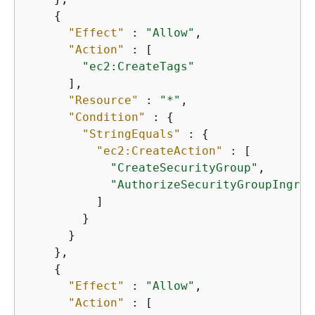
{
"Effect"
 : 
"Allow"
,

"Action"
 : [

"ec2:CreateTags"
      ],

"Resource"
 : 
"*"
,

"Condition"
 : 
{
"StringEquals"
 : 
{
"ec2:CreateAction"
 : [

"CreateSecurityGroup"
,

"AuthorizeSecurityGroupIngres
          ]

        }

      }

    },

{
"Effect"
 : 
"Allow"
,

"Action"
 : [
