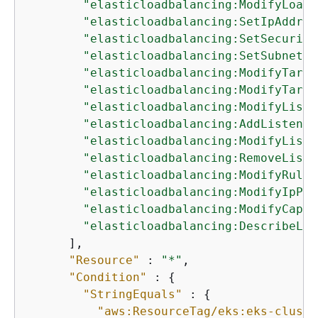
"elasticloadbalancing:ModifyLoadB
"elasticloadbalancing:SetIpAddres
"elasticloadbalancing:SetSecurity
"elasticloadbalancing:SetSubnets"
"elasticloadbalancing:ModifyTarge
"elasticloadbalancing:ModifyTarge
"elasticloadbalancing:ModifyListe
"elasticloadbalancing:AddListener
"elasticloadbalancing:ModifyListe
"elasticloadbalancing:RemoveListe
"elasticloadbalancing:ModifyRule"
"elasticloadbalancing:ModifyIpPoo
"elasticloadbalancing:ModifyCapac
"elasticloadbalancing:DescribeLoa
      ],

"Resource"
 : 
"*"
,

"Condition"
 : 
{
"StringEquals"
 : 
{
"aws:ResourceTag/eks:eks-cluste