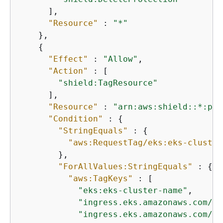
      ],

"Resource"
 : 
"*"
    },

{
"Effect"
 : 
"Allow"
,

"Action"
 : [

"shield:TagResource"
      ],

"Resource"
 : 
"arn:aws:shield::*:pro
"Condition"
 : 
{
"StringEquals"
 : 
{
"aws:RequestTag/eks:eks-cluster
        },

"ForAllValues:StringEquals"
 : 
{
"aws:TagKeys"
 : [

"eks:eks-cluster-name"
,

"ingress.eks.amazonaws.com/st
"ingress.eks.amazonaws.com/re