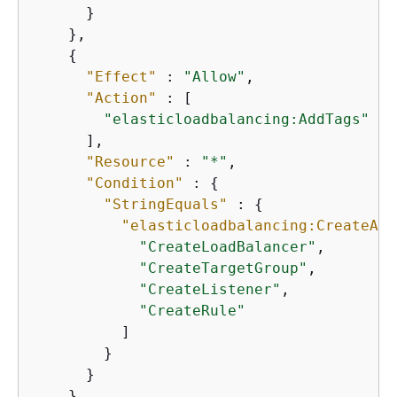
      }

    },

{
"Effect"
 : 
"Allow"
,

"Action"
 : [

"elasticloadbalancing:AddTags"
      ],

"Resource"
 : 
"*"
,

"Condition"
 : 
{
"StringEquals"
 : 
{
"elasticloadbalancing:CreateAct
"CreateLoadBalancer"
,

"CreateTargetGroup"
,

"CreateListener"
,

"CreateRule"
          ]

        }

      }

    },
