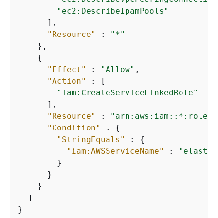
"ec2:DescribeIpamPools"
      ],

"Resource"
 : 
"*"
    },

{
"Effect"
 : 
"Allow"
,

"Action"
 : [

"iam:CreateServiceLinkedRole"
      ],

"Resource"
 : 
"arn:aws:iam::*:role/a
"Condition"
 : 
{
"StringEquals"
 : 
{
"iam:AWSServiceName"
 : 
"elastic
        }

      }

    }

  ]

}