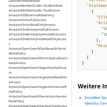
LaunchProfileWorker
"Stateme
AmazonNimbleStudio-StudioAdmin
AmazonNimbleStudio-StudioUser
{
AmazonODBServiceRolePolicy
"Eff
AmazonOmicsFullAccess
"Act
AmazonOmicsReadOnlyAccess
"l
AmazonOneEnterpriseFullAccess
"l
AmazonOneEnterpriseInstallerAccess
AmazonOneEnterpriseReadOnlyAcces
      ],

s
"Res
AmazonOpenSearchDashboardsServic
    }

eRolePolicy
  ]

AmazonOpenSearchDirectQueryGlueCr
}
eateAccess
AmazonOpenSearchIngestionFullAcce
ss
AmazonOpenSearchIngestionReadOnl
yAccess
Weitere I
AmazonOpenSearchIngestionServiceR
olePolicy
AmazonOpenSearchServerlessService
Erstellen Si
RolePolicy
Identity Cen
AmazonOpenSearchServiceCognitoAcc