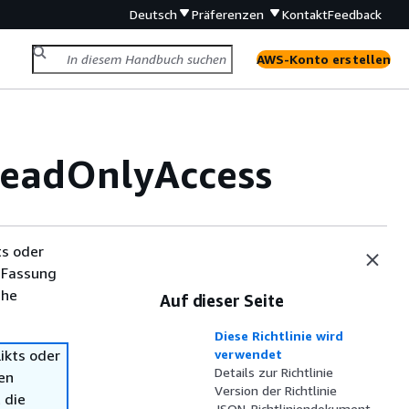
Deutsch
Präferenzen
Kontakt
Feedback
AWS-Konto erstellen
eadOnlyAccess
ts oder
 Fassung
che
Auf dieser Seite
Diese Richtlinie wird
ikts oder
verwendet
Details zur Richtlinie
en
Version der Richtlinie
 die
JSON-Richtliniendokument