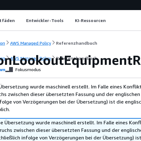
itfäden
Entwickler-Tools
KI-Ressourcen
ion
AWS Managed Policy
Referenzhandbuch
nLookoutEquipmentR
ion
AWS Managed Policy
Referenzhandbuch
wn
Fokusmodus
Übersetzung wurde maschinell erstellt. Im Falle eines Konflik
chs zwischen dieser übersetzten Fassung und der englischen
infolge von Verzögerungen bei der Übersetzung) ist die englis
ich.
e Übersetzung wurde maschinell erstellt. Im Falle eines Konfl
ruchs zwischen dieser übersetzten Fassung und der englisch
hließlich infolge von Verzögerungen bei der Übersetzung) ist