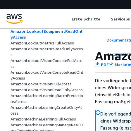
AmazonLexReadOnly
AmazonLexReplicationPolicy
AmazonLexRunBotsOnly
Erste Schritte
Servicele
AmazonLexV2BotPolicy
AmazonLookoutEquipmentFullAccess
AmazonLookoutEquipmentReadOnl
yAccess
Dokumentat
AmazonLookoutMetricsFullAccess
AmazonLookoutMetricsReadOnlyAcces
Amazo
Dokumentat
s
AmazonLookoutVisionConsoleFullAcce
PDF
Markdo
ss
AmazonLookoutVisionConsoleReadOnl
yAccess
Die vorliegende 
AmazonLookoutVisionFullAccess
eines Widerspru
AmazonLookoutVisionReadOnlyAccess
(einschließlich 
AmazonMachineLearningBatchPredictio
Fassung maßgebl
nsAccess
AmazonMachineLearningCreateOnlyAc
cess
Die vorliegend
AmazonMachineLearningFullAccess
eines Widersp
AmazonMachineLearningManageRealTi
Fassung (einsc
meEndpointOnlyAccess