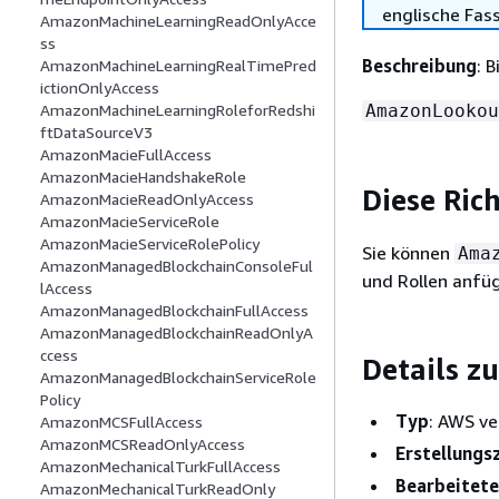
englische Fas
AmazonMachineLearningReadOnlyAcce
ss
Beschreibung
: 
AmazonMachineLearningRealTimePred
ictionOnlyAccess
AmazonLookou
AmazonMachineLearningRoleforRedshi
ftDataSourceV3
AmazonMacieFullAccess
AmazonMacieHandshakeRole
Diese Ric
AmazonMacieReadOnlyAccess
AmazonMacieServiceRole
AmazonMacieServiceRolePolicy
Sie können
Ama
AmazonManagedBlockchainConsoleFul
und Rollen anfü
lAccess
AmazonManagedBlockchainFullAccess
AmazonManagedBlockchainReadOnlyA
ccess
Details zu
AmazonManagedBlockchainServiceRole
Policy
Typ
: AWS ve
AmazonMCSFullAccess
AmazonMCSReadOnlyAccess
Erstellungs
AmazonMechanicalTurkFullAccess
Bearbeitete
AmazonMechanicalTurkReadOnly