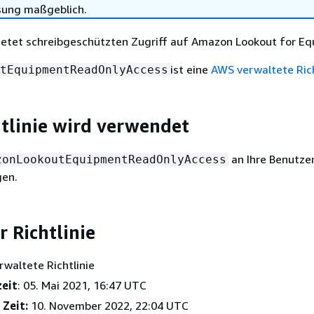
sung maßgeblich.
Bietet schreibgeschützten Zugriff auf Amazon Lookout for E
ist eine
AWS verwaltete Rich
tEquipmentReadOnlyAccess
htlinie wird verwendet
an Ihre Benutze
zonLookoutEquipmentReadOnlyAccess
gen.
r Richtlinie
rwaltete Richtlinie
zeit
: 05. Mai 2021, 16:47 UTC
 Zeit:
10. November 2022, 22:04 UTC