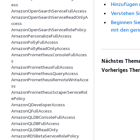
Hinzufügen 
ess
AmazonOpenSearchServiceFullAccess
Verstehen Si
AmazonOpenSearchServiceReadOnlyA
Beginnen Sie
ccess
mit den ger
AmazonOpenSearchServiceRolePolicy
AmazonPersonalizeFullAccess
AmazonPollyFullAccess
AmazonPollyReadOnlyAccess
AmazonPrometheusConsoleFullAcces
Nächstes Thema
s
AmazonPrometheusFullAccess
Vorheriges The
AmazonPrometheusQueryAccess
AmazonPrometheusRemoteWriteAcce
ss
AmazonPrometheusScraperServiceRol
ePolicy
AmazonQDeveloperAccess
AmazonQFullAccess
AmazonQLDBConsoleFullAccess
AmazonQLDBFullAccess
AmazonQLDBReadOnly
AmazonRDSBetaServiceRolePolicy