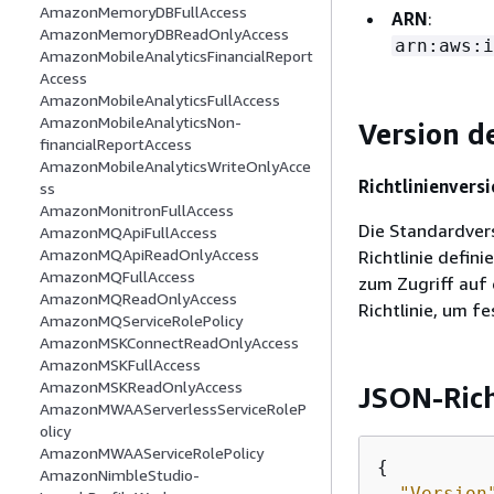
AmazonMemoryDBFullAccess
ARN
:
AmazonMemoryDBReadOnlyAccess
arn:aws:i
AmazonMobileAnalyticsFinancialReport
Access
AmazonMobileAnalyticsFullAccess
AmazonMobileAnalyticsNon-
Version de
financialReportAccess
AmazonMobileAnalyticsWriteOnlyAcce
Richtlinienversi
ss
AmazonMonitronFullAccess
Die Standardversi
AmazonMQApiFullAccess
AmazonMQApiReadOnlyAccess
Richtlinie defini
AmazonMQFullAccess
zum Zugriff auf 
AmazonMQReadOnlyAccess
Richtlinie, um fe
AmazonMQServiceRolePolicy
AmazonMSKConnectReadOnlyAccess
AmazonMSKFullAccess
AmazonMSKReadOnlyAccess
JSON-Ric
AmazonMWAAServerlessServiceRoleP
olicy
AmazonMWAAServiceRolePolicy
{
AmazonNimbleStudio-
"Version