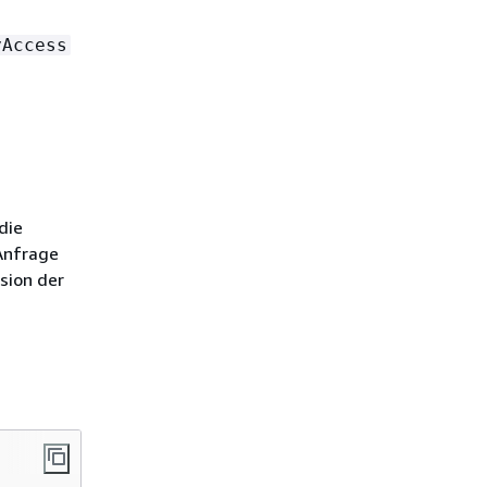
yAccess
die
 Anfrage
sion der