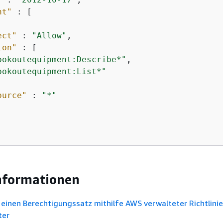
nt"
 : [

ect"
 : 
"Allow"
,

ion"
 : [

ookoutequipment:Describe*"
,

ookoutequipment:List*"
ource"
 : 
"*"
nformationen
e einen Berechtigungssatz mithilfe AWS verwalteter Richtlini
ter