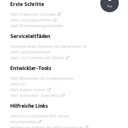
Erste Schritte
Top
AWS Praktische Tutorials
AWS-Lösungsportfolio
AWS-Entscheidungsleitfäden
Serviceleitfäden
Auswahl eines Services mit generativer KI
AWS-Servicerichtlinien
AWS-CLI-Tutorials auf GitHub
Entwickler-Tools
AWS Bibliothek mit Codebeispielen
AWS-CLI
AWS Builder Center
AWS-Entwickler-Tools Blog
Hilfreiche Links
AWS Documentation MCP Server
herunterladen
Melden Sie sich bei der AWS-Konsole an