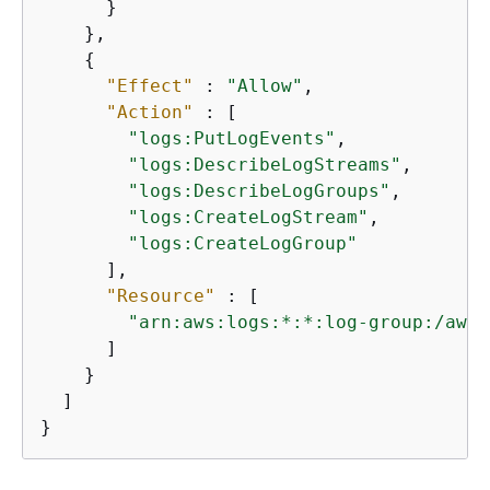
      }

    },

{
"Effect"
 : 
"Allow"
,

"Action"
 : [

"logs:PutLogEvents"
,

"logs:DescribeLogStreams"
,

"logs:DescribeLogGroups"
,

"logs:CreateLogStream"
,

"logs:CreateLogGroup"
      ],

"Resource"
 : [

"arn:aws:logs:*:*:log-group:/aws/
      ]

    }

  ]

}