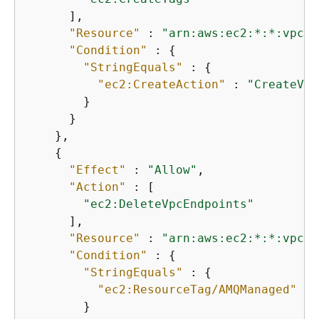
      ],

"Resource"
 : 
"arn:aws:ec2:*:*:vpc-e
"Condition"
 : 
{
"StringEquals"
 : 
{
"ec2:CreateAction"
 : 
"CreateVpc
        }

      }

    },

{
"Effect"
 : 
"Allow"
,

"Action"
 : [

"ec2:DeleteVpcEndpoints"
      ],

"Resource"
 : 
"arn:aws:ec2:*:*:vpc-e
"Condition"
 : 
{
"StringEquals"
 : 
{
"ec2:ResourceTag/AMQManaged"
 : 
        }
