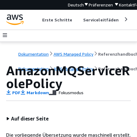
Deutsch
Präferenzen
Kontakt
F
Erste Schritte
Serviceleitfäden
Ent
Dokumentation
AWS Managed Policy
Referenzhandbuc
AmazonMQServiceR
Dokumentation
AWS Managed Policy
Referenzhandbuc
olePolicy
PDF
Markdown
Fokusmodus
Auf dieser Seite
Die vorliegende Übersetzung wurde maschinell erstellt.