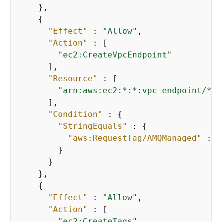
    },

{
"Effect"
 : 
"Allow"
,

"Action"
 : [

"ec2:CreateVpcEndpoint"
      ],

"Resource"
 : [

"arn:aws:ec2:*:*:vpc-endpoint/*"
      ],

"Condition"
 : 
{
"StringEquals"
 : 
{
"aws:RequestTag/AMQManaged"
 : 
"
        }

      }

    },

{
"Effect"
 : 
"Allow"
,

"Action"
 : [

"ec2:CreateTags"