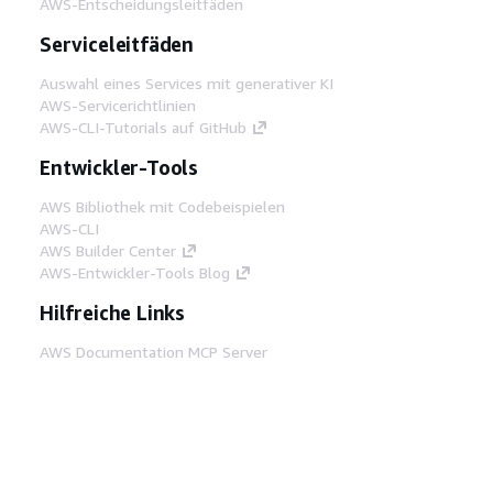
AWS-Entscheidungsleitfäden
Serviceleitfäden
Auswahl eines Services mit generativer KI
AWS-Servicerichtlinien
AWS-CLI-Tutorials auf GitHub
Entwickler-Tools
AWS Bibliothek mit Codebeispielen
AWS-CLI
AWS Builder Center
AWS-Entwickler-Tools Blog
Hilfreiche Links
AWS Documentation MCP Server
herunterladen
Melden Sie sich bei der AWS-Konsole an
AWS re:Post
Datenschutz
Nutzungsbedingungen für die