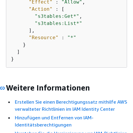
"Effect"
 : 
"Allow"
,

"Action"
 : [

"s3tables:Get*"
,

"s3tables:List*"
      ],

"Resource"
 : 
"*"
    }

  ]

}
Weitere Informationen
Erstellen Sie einen Berechtigungssatz mithilfe AWS
verwalteter Richtlinien im IAM Identity Center
Hinzufügen und Entfernen von IAM-
Identitätsberechtigungen