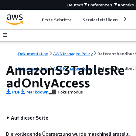
Deutsch
Präferenzen
Kontakt
F
Erste Schritte
Serviceleitfäden
Ent
Dokumentation
AWS Managed Policy
Referenzhandbuc
AmazonS3TablesRe
Dokumentation
AWS Managed Policy
Referenzhandbuc
adOnlyAccess
PDF
Markdown
Fokusmodus
Auf dieser Seite
Die vorliegende Übersetzung wurde maschinell erstellt.