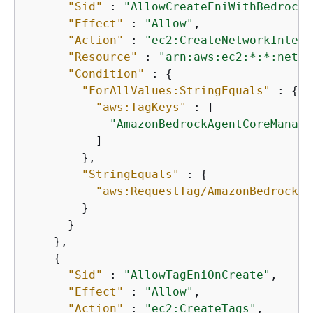
"Sid"
 : 
"AllowCreateEniWithBedrockM
"Effect"
 : 
"Allow"
,

"Action"
 : 
"ec2:CreateNetworkInterf
"Resource"
 : 
"arn:aws:ec2:*:*:netwo
"Condition"
 : 
{
"ForAllValues:StringEquals"
 : 
{
"aws:TagKeys"
 : [

"AmazonBedrockAgentCoreManage
          ]

        },

"StringEquals"
 : 
{
"aws:RequestTag/AmazonBedrockAg
        }

      }

    },

{
"Sid"
 : 
"AllowTagEniOnCreate"
,

"Effect"
 : 
"Allow"
,

"Action"
 : 
"ec2:CreateTags"
,
