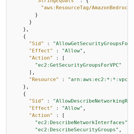
"StringEquals"
 : 
{
"aws:ResourceTag/AmazonBedrockA
        }

      }

    },

{
"Sid"
 : 
"AllowGetSecurityGroupsForV
"Effect"
 : 
"Allow"
,

"Action"
 : [

"ec2:GetSecurityGroupsForVPC"
      ],

"Resource"
 : 
"arn:aws:ec2:*:*:vpc/*
    },

{
"Sid"
 : 
"AllowDescribeNetworkingRes
"Effect"
 : 
"Allow"
,

"Action"
 : [

"ec2:DescribeNetworkInterfaces"
,

"ec2:DescribeSecurityGroups"
,
