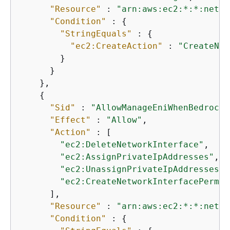
"Resource"
 : 
"arn:aws:ec2:*:*:netwo
"Condition"
 : 
{
"StringEquals"
 : 
{
"ec2:CreateAction"
 : 
"CreateNet
        }

      }

    },

{
"Sid"
 : 
"AllowManageEniWhenBedrockM
"Effect"
 : 
"Allow"
,

"Action"
 : [

"ec2:DeleteNetworkInterface"
,

"ec2:AssignPrivateIpAddresses"
,

"ec2:UnassignPrivateIpAddresses"
,

"ec2:CreateNetworkInterfacePermis
      ],

"Resource"
 : 
"arn:aws:ec2:*:*:netwo
"Condition"
 : 
{