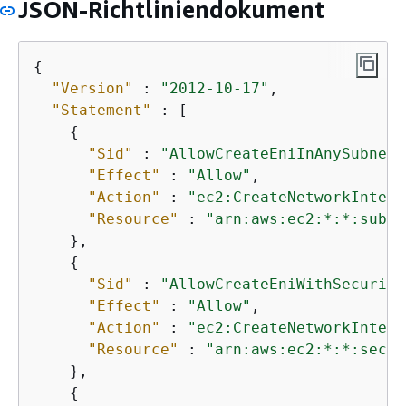
JSON-Richtliniendokument
{
"Version"
 : 
"2012-10-17"
,

"Statement"
 : [

{
"Sid"
 : 
"AllowCreateEniInAnySubnet"
"Effect"
 : 
"Allow"
,

"Action"
 : 
"ec2:CreateNetworkInterf
"Resource"
 : 
"arn:aws:ec2:*:*:subne
    },

{
"Sid"
 : 
"AllowCreateEniWithSecurity
"Effect"
 : 
"Allow"
,

"Action"
 : 
"ec2:CreateNetworkInterf
"Resource"
 : 
"arn:aws:ec2:*:*:secur
    },

{