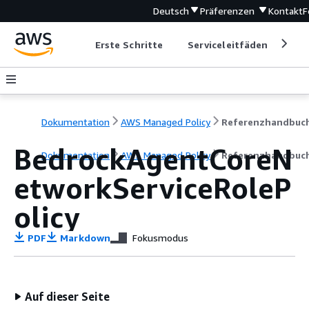
Deutsch
Präferenzen
Kontakt
F
Erste Schritte
Serviceleitfäden
Ent
Dokumentation
AWS Managed Policy
Referenzhandbuc
BedrockAgentCoreN
Dokumentation
AWS Managed Policy
Referenzhandbuc
etworkServiceRoleP
olicy
PDF
Markdown
Fokusmodus
Auf dieser Seite