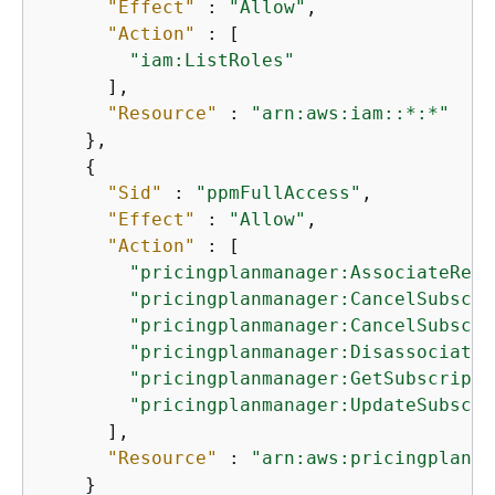
"Effect"
 : 
"Allow"
,

"Action"
 : [

"iam:ListRoles"
      ],

"Resource"
 : 
"arn:aws:iam::*:*"
    },

{
"Sid"
 : 
"ppmFullAccess"
,

"Effect"
 : 
"Allow"
,

"Action"
 : [

"pricingplanmanager:AssociateReso
"pricingplanmanager:CancelSubscri
"pricingplanmanager:CancelSubscri
"pricingplanmanager:DisassociateR
"pricingplanmanager:GetSubscripti
"pricingplanmanager:UpdateSubscri
      ],

"Resource"
 : 
"arn:aws:pricingplanma
    }
