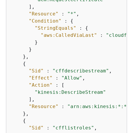
      ],

"Resource"
 : 
"*"
,

"Condition"
 : 
{
"StringEquals"
 : 
{
"aws:CalledViaLast"
 : 
"cloudfro
        }

      }

    },

{
"Sid"
 : 
"cffdescribestream"
,

"Effect"
 : 
"Allow"
,

"Action"
 : [

"kinesis:DescribeStream"
      ],

"Resource"
 : 
"arn:aws:kinesis:*:*:*
    },

{
"Sid"
 : 
"cfflistroles"
,
