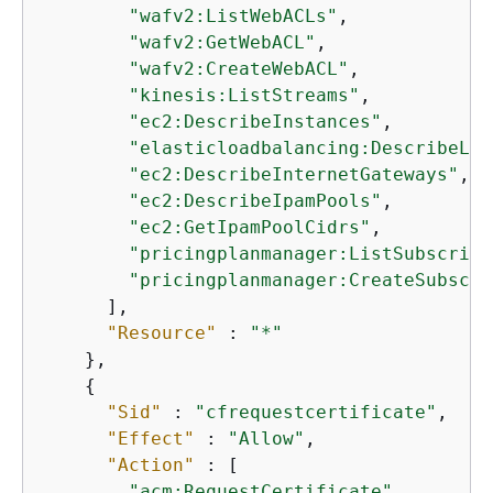
"wafv2:ListWebACLs"
,

"wafv2:GetWebACL"
,

"wafv2:CreateWebACL"
,

"kinesis:ListStreams"
,

"ec2:DescribeInstances"
,

"elasticloadbalancing:DescribeLoa
"ec2:DescribeInternetGateways"
,

"ec2:DescribeIpamPools"
,

"ec2:GetIpamPoolCidrs"
,

"pricingplanmanager:ListSubscript
"pricingplanmanager:CreateSubscri
      ],

"Resource"
 : 
"*"
    },

{
"Sid"
 : 
"cfrequestcertificate"
,

"Effect"
 : 
"Allow"
,

"Action"
 : [

"acm:RequestCertificate"