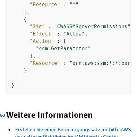
"Resource"
 : 
"*"
    },

{
"Sid"
 : 
"CWASSMServerPermissions"
,

"Effect"
 : 
"Allow"
,

"Action"
 : [

"ssm:GetParameter"
      ],

"Resource"
 : 
"arn:aws:ssm:*:*:param
    }

  ]

}
Weitere Informationen
Erstellen Sie einen Berechtigungssatz mithilfe AWS
verwalteter Richtlinien im IAM Identity Center