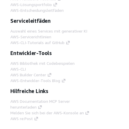
AWS-Lösungsportfolio
AWS-Entscheidungsleitfäden
Serviceleitfäden
Auswahl eines Services mit generativer KI
AWS-Servicerichtlinien
AWS-CLI-Tutorials auf GitHub
Entwickler-Tools
AWS Bibliothek mit Codebeispielen
AWS-CLI
AWS Builder Center
AWS-Entwickler-Tools Blog
Hilfreiche Links
AWS Documentation MCP Server
herunterladen
Melden Sie sich bei der AWS-Konsole an
AWS re:Post