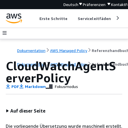
Deutsch
Präferenzen
Kontakt
F
Erste Schritte
Serviceleitfäden
Ent
Dokumentation
AWS Managed Policy
Referenzhandbuc
CloudWatchAgentS
Dokumentation
AWS Managed Policy
Referenzhandbuc
erverPolicy
PDF
Markdown
Fokusmodus
Auf dieser Seite
Die vorliegende Übersetzung wurde maschinell erstellt.