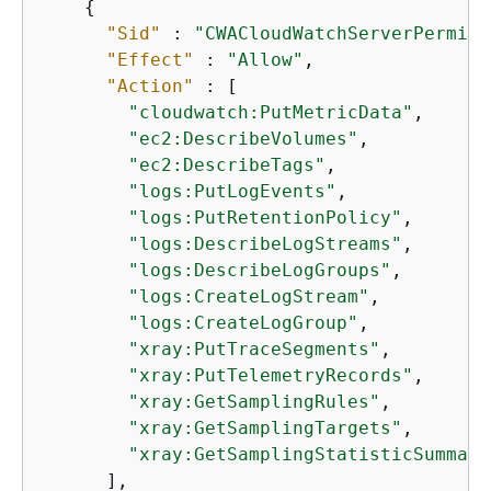
{
"Sid"
 : 
"CWACloudWatchServerPermiss
"Effect"
 : 
"Allow"
,

"Action"
 : [

"cloudwatch:PutMetricData"
,

"ec2:DescribeVolumes"
,

"ec2:DescribeTags"
,

"logs:PutLogEvents"
,

"logs:PutRetentionPolicy"
,

"logs:DescribeLogStreams"
,

"logs:DescribeLogGroups"
,

"logs:CreateLogStream"
,

"logs:CreateLogGroup"
,

"xray:PutTraceSegments"
,

"xray:PutTelemetryRecords"
,

"xray:GetSamplingRules"
,

"xray:GetSamplingTargets"
,

"xray:GetSamplingStatisticSummari
      ],
