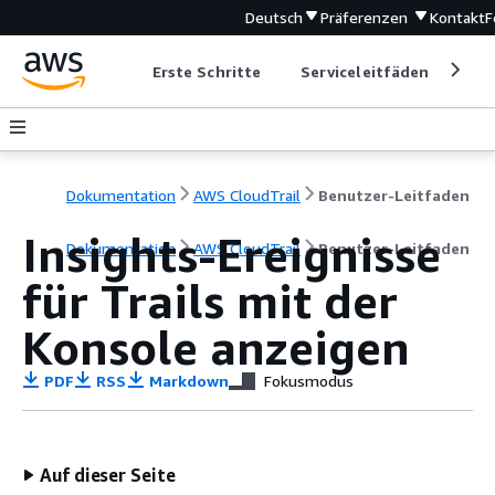
Deutsch
Präferenzen
Kontakt
F
Erste Schritte
Serviceleitfäden
Ent
Dokumentation
AWS CloudTrail
Benutzer-Leitfaden
Insights-Ereignisse
Dokumentation
AWS CloudTrail
Benutzer-Leitfaden
für Trails mit der
Konsole anzeigen
PDF
RSS
Markdown
Fokusmodus
Auf dieser Seite