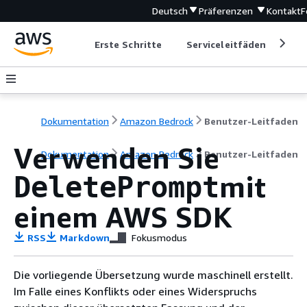
Deutsch
Präferenzen
Kontakt
F
Erste Schritte
Serviceleitfäden
Ent
Dokumentation
Amazon Bedrock
Benutzer-Leitfaden
Verwenden Sie
Dokumentation
Amazon Bedrock
Benutzer-Leitfaden
mit
DeletePrompt
einem AWS SDK
RSS
Markdown
Fokusmodus
Die vorliegende Übersetzung wurde maschinell erstellt.
Im Falle eines Konflikts oder eines Widerspruchs