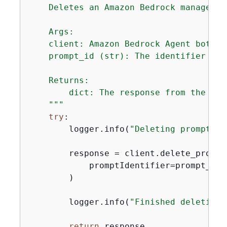
    Deletes an Amazon Bedrock managed pr
    Args:

    client: Amazon Bedrock Agent boto3 c
    prompt_id (str): The identifier of 
    Returns:

        dict: The response from the Del
    """
try
:

        logger.info(
"Deleting prompt ID
        response = client.delete_prompt(
            promptIdentifier=prompt_id

        )

        logger.info(
"Finished deleting 
return
 response
