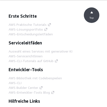
Erste Schritte
Top
AWS Praktische Tutorials
AWS-Lösungsportfolio
AWS-Entscheidungsleitfäden
Serviceleitfäden
Auswahl eines Services mit generativer KI
AWS-Servicerichtlinien
AWS-CLI-Tutorials auf GitHub
Entwickler-Tools
AWS Bibliothek mit Codebeispielen
AWS-CLI
AWS Builder Center
AWS-Entwickler-Tools Blog
Hilfreiche Links