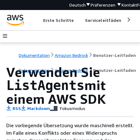
Deutsch
Präferenzen
Kontakt
F
Erste Schritte
Serviceleitfäden
Ent
Dokumentation
Amazon Bedrock
Benutzer-Leitfaden
Verwenden Sie
Dokumentation
Amazon Bedrock
Benutzer-Leitfaden
mit
ListAgents
einem AWS SDK
RSS
Markdown
Fokusmodus
Die vorliegende Übersetzung wurde maschinell erstellt.
Im Falle eines Konflikts oder eines Widerspruchs