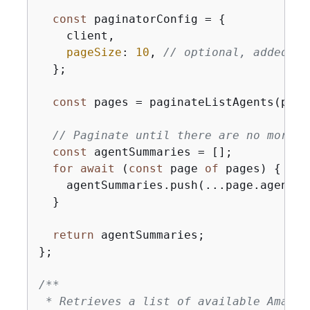
const
 paginatorConfig = 
{
    client,

pageSize
: 
10
, 
// optional, added fo
  };

const
 pages = paginateListAgents(pagi
// Paginate until there are no more r
const
 agentSummaries = [];

for
await
 (
const
 page 
of
 pages) 
{
    agentSummaries.push(...page.agentSum
  }

return
 agentSummaries;

};

/**

 * Retrieves a list of available Amazon