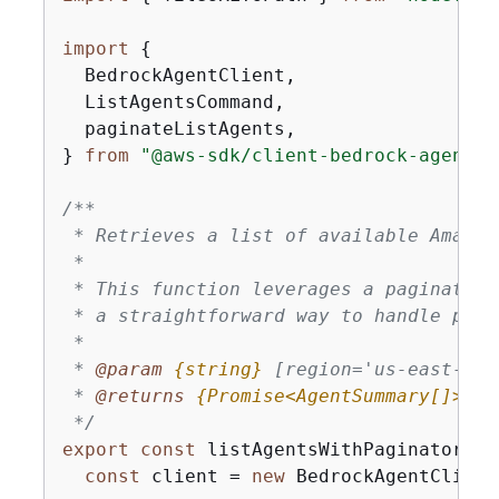
import
{
  BedrockAgentClient,

  ListAgentsCommand,

  paginateListAgents,

} 
from
"@aws-sdk/client-bedrock-agent"
;

/**

 * Retrieves a list of available Amazon
 *

 * This function leverages a paginator,
 * a straightforward way to handle pagi
 *

 * 
@param 
{
string}
[region='us-east-1']
 * 
@returns 
{
Promise<AgentSummary[]>}
A
 */
export
const
 listAgentsWithPaginator = 
const
 client = 
new
 BedrockAgentClient