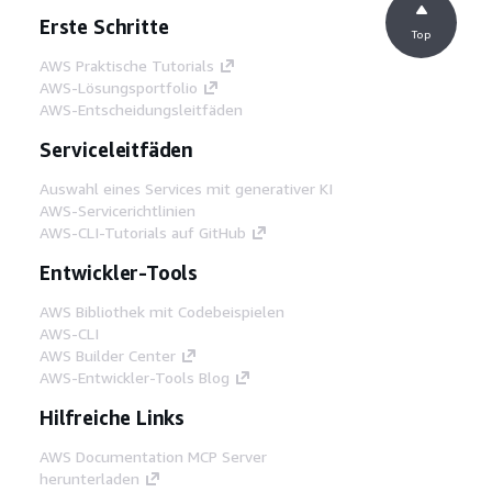
Erste Schritte
Top
AWS Praktische Tutorials
AWS-Lösungsportfolio
AWS-Entscheidungsleitfäden
Serviceleitfäden
Auswahl eines Services mit generativer KI
AWS-Servicerichtlinien
AWS-CLI-Tutorials auf GitHub
Entwickler-Tools
AWS Bibliothek mit Codebeispielen
AWS-CLI
AWS Builder Center
AWS-Entwickler-Tools Blog
Hilfreiche Links
AWS Documentation MCP Server
herunterladen