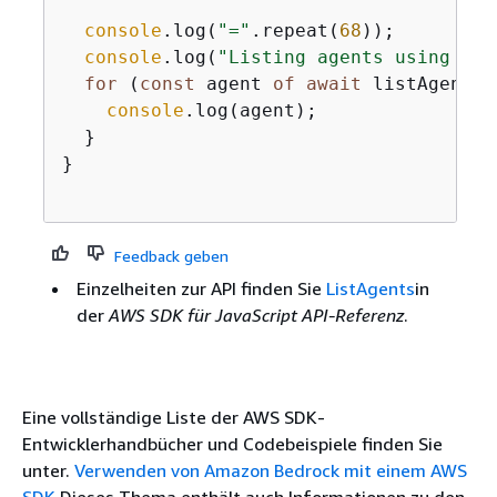
console
.log(
"="
.repeat(
68
));

console
.log(
"Listing agents using the
for
 (
const
 agent 
of
await
 listAgentsW
console
.log(agent);

  }

}

Feedback geben
Einzelheiten zur API finden Sie
ListAgents
in
der
AWS SDK für JavaScript API-Referenz
.
Eine vollständige Liste der AWS SDK-
Entwicklerhandbücher und Codebeispiele finden Sie
unter.
Verwenden von Amazon Bedrock mit einem AWS