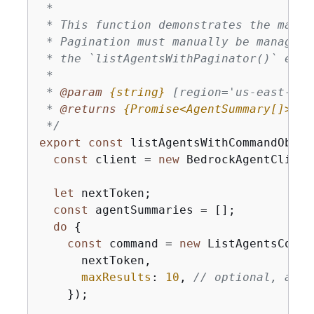
 *

 * This function demonstrates the manua
 * Pagination must manually be managed.
 * the `listAgentsWithPaginator()` examp
 *

 * 
@param 
{
string}
[region='us-east-1']
 * 
@returns 
{
Promise<AgentSummary[]>}
A
 */
export
const
 listAgentsWithCommandObjec
const
 client = 
new
 BedrockAgentClient
let
 nextToken;

const
 agentSummaries = [];

do
{
const
 command = 
new
 ListAgentsComma
      nextToken,

maxResults
: 
10
, 
// optional, adde
    });
