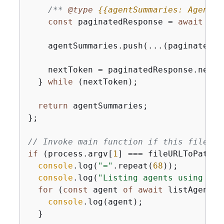
/** 
@type 
{
{
agentSummaries: AgentSu
const
 paginatedResponse = 
await
 cli
    agentSummaries.push(...(paginatedRe
    nextToken = paginatedResponse.nextTo
  } 
while
 (nextToken);

return
 agentSummaries;

};

// Invoke main function if this file wa
if
 (process.argv[
1
] === fileURLToPath(
i
console
.log(
"="
.repeat(
68
));

console
.log(
"Listing agents using Lis
for
 (
const
 agent 
of
await
 listAgentsW
console
.log(agent);

  }
