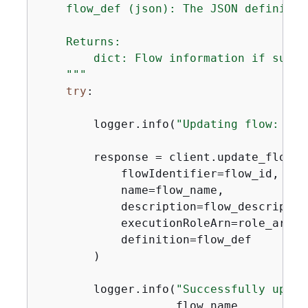
    flow_def (json): The JSON definitio
    Returns:

        dict: Flow information if succes
    """
try
:

        logger.info(
"Updating flow: %s.
        response = client.update_flow(

            flowIdentifier=flow_id,

            name=flow_name,

            description=flow_description
            executionRoleArn=role_arn,

            definition=flow_def

        )

        logger.info(
"Successfully updat
                    flow_name,
