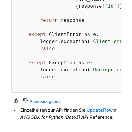
{
response[
'id'
]})

return
 response

except
 ClientError 
as
 e:

        logger.exception(
"Client error 
raise
except
 Exception 
as
 e:

        logger.exception(
"Unexepcted er
raise
Feedback geben
Einzelheiten zur API finden Sie
UpdateFlow
in
AWS SDK for Python (Boto3) API
Reference.