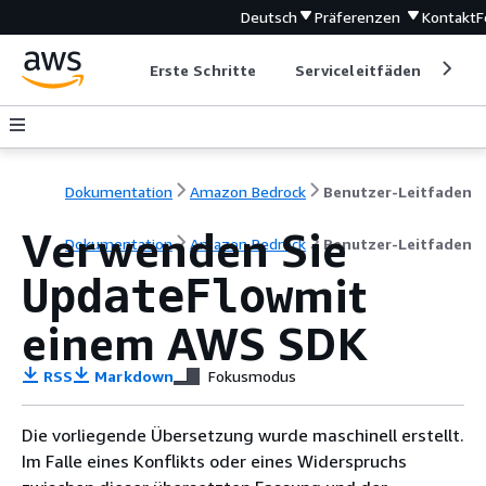
Deutsch
Präferenzen
Kontakt
F
Erste Schritte
Serviceleitfäden
Ent
Dokumentation
Amazon Bedrock
Benutzer-Leitfaden
Verwenden Sie
Dokumentation
Amazon Bedrock
Benutzer-Leitfaden
mit
UpdateFlow
einem AWS SDK
RSS
Markdown
Fokusmodus
Die vorliegende Übersetzung wurde maschinell erstellt.
Im Falle eines Konflikts oder eines Widerspruchs