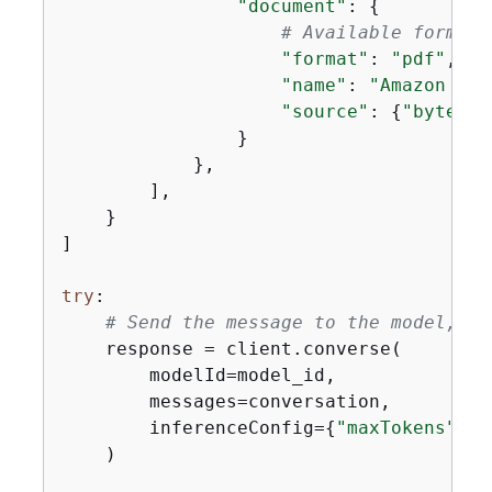
"document"
: 
{
# Available formats
"format"
: 
"pdf"
,

"name"
: 
"Amazon Nov
"source"
: 
{
"bytes"
:
                }

            },

        ],

    }

]

try
:

# Send the message to the model, us
    response = client.converse(

        modelId=model_id,

        messages=conversation,

        inferenceConfig=
{
"maxTokens"
: 
5
    )
