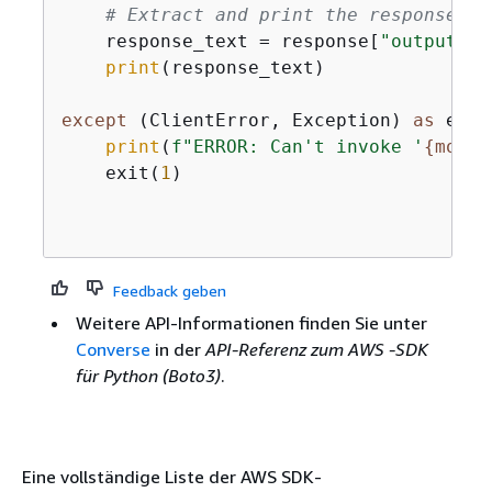
# Extract and print the response te
    response_text = response[
"output"
][
print
(response_text)

except
 (ClientError, Exception) 
as
 e:

print
(
f"ERROR: Can't invoke '
{
model
    exit(
1
)

Feedback geben
Weitere API-Informationen finden Sie unter
Converse
in der
API-Referenz zum AWS -SDK
für Python (Boto3)
.
Eine vollständige Liste der AWS SDK-