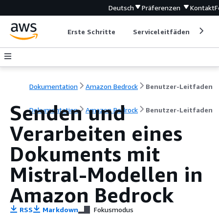
Deutsch
Präferenzen
Kontakt
F
Erste Schritte
Serviceleitfäden
Ent
Dokumentation
Amazon Bedrock
Benutzer-Leitfaden
Senden und
Dokumentation
Amazon Bedrock
Benutzer-Leitfaden
Verarbeiten eines
Dokuments mit
Mistral-Modellen in
Amazon Bedrock
RSS
Markdown
Fokusmodus