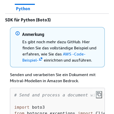
Python
SDK für Python (Boto3)
Anmerkung
Es gibt noch mehr dazu GitHub. Hier
finden Sie das vollständige Beispiel und
erfahren, wie Sie das
AWS -Code-
Beispiel-
einrichten und ausführen.
Senden und verarbeiten Sie ein Dokument mit
Mistral-Modellen in Amazon Bedrock.
# Send and process a document with Mist
import
from
 botocore.exceptions 
import
 ClientE