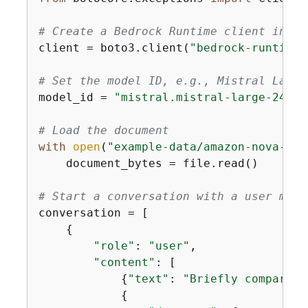
# Create a Bedrock Runtime client in th
client = boto3.client(
"bedrock-runtime"
# Set the model ID, e.g., Mistral Large
model_id = 
"mistral.mistral-large-2402-
# Load the document
with
open
(
"example-data/amazon-nova-ser
    document_bytes = file.read()

# Start a conversation with a user mess
conversation = [

{
"role"
: 
"user"
,

"content"
: [

{
"text"
: 
"Briefly compare t
{