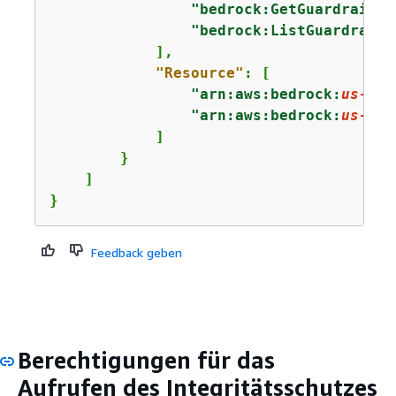
"bedrock:GetGuardrail"
,

"bedrock:ListGuardrails
            ],

"Resource"
: [

"arn:aws:bedrock:
us-eas
"arn:aws:bedrock:
us-eas
            ]

        }

    ]

}
Feedback geben
Berechtigungen für das
Aufrufen des Integritätsschutzes