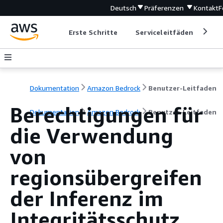
Deutsch
Präferenzen
Kontakt
F
Erste Schritte
Serviceleitfäden
Ent
Dokumentation
Amazon Bedrock
Benutzer-Leitfaden
Berechtigungen für
Dokumentation
Amazon Bedrock
Benutzer-Leitfaden
die Verwendung
von
regionsübergreifen
der Inferenz im
Integritätsschutz