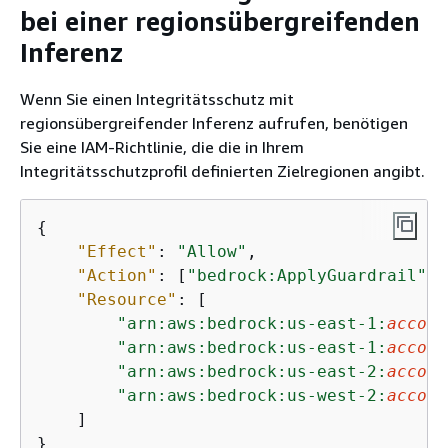
bei einer regionsübergreifenden
Inferenz
Wenn Sie einen Integritätsschutz mit
regionsübergreifender Inferenz aufrufen, benötigen
Sie eine IAM-Richtlinie, die die in Ihrem
Integritätsschutzprofil definierten Zielregionen angibt.
{
"Effect"
: 
"Allow"
,

"Action"
: [
"bedrock:ApplyGuardrail"
],

"Resource"
: [

"arn:aws:bedrock:us-east-1:
accoun
"arn:aws:bedrock:us-east-1:
accoun
"arn:aws:bedrock:us-east-2:
accoun
"arn:aws:bedrock:us-west-2:
accoun
    ]

}