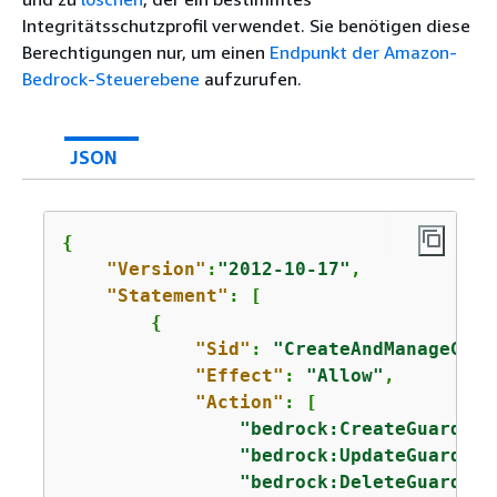
Integritätsschutzprofil verwendet. Sie benötigen diese
Berechtigungen nur, um einen
Endpunkt der Amazon-
Bedrock-Steuerebene
aufzurufen.
JSON
{
"Version"
:
"2012-10-17"
,

"Statement"
: [

{
"Sid"
: 
"CreateAndManageGuar
"Effect"
: 
"Allow"
,

"Action"
: [

"bedrock:CreateGuardrai
"bedrock:UpdateGuardrai
"bedrock:DeleteGuardrai