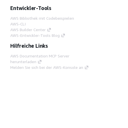
Entwickler-Tools
AWS Bibliothek mit Codebeispielen
AWS-CLI
AWS Builder Center
AWS-Entwickler-Tools Blog
Hilfreiche Links
AWS Documentation MCP Server
herunterladen
Melden Sie sich bei der AWS-Konsole an
AWS re:Post
Datenschutz
Nutzungsbedingungen für die
Website
Cookie-Einstellungen
© 2026,
Amazon Web Services, Inc. oder
Tochtergesellschaften. Alle Rechte vorbehalten.
Deutsch