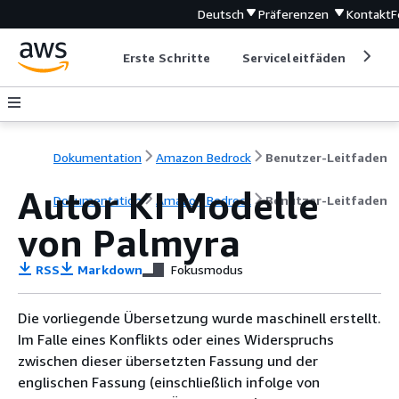
Deutsch
Präferenzen
Kontakt
F
Erste Schritte
Serviceleitfäden
Ent
Dokumentation
Amazon Bedrock
Benutzer-Leitfaden
Autor KI Modelle
Dokumentation
Amazon Bedrock
Benutzer-Leitfaden
von Palmyra
RSS
Markdown
Fokusmodus
Die vorliegende Übersetzung wurde maschinell erstellt.
Im Falle eines Konflikts oder eines Widerspruchs
zwischen dieser übersetzten Fassung und der
englischen Fassung (einschließlich infolge von