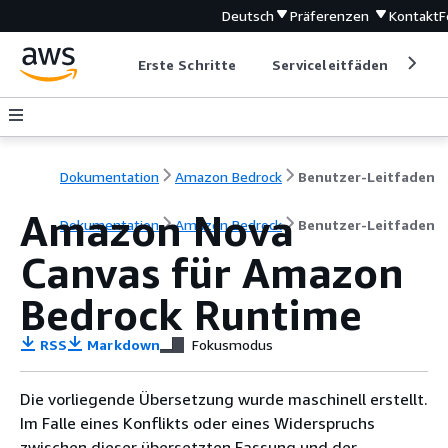
Deutsch
Präferenzen
Kontakt
F
Erste Schritte
Serviceleitfäden
Ent
Dokumentation
Amazon Bedrock
Benutzer-Leitfaden
Amazon Nova
Dokumentation
Amazon Bedrock
Benutzer-Leitfaden
Canvas für Amazon
Bedrock Runtime
RSS
Markdown
Fokusmodus
Die vorliegende Übersetzung wurde maschinell erstellt.
Im Falle eines Konflikts oder eines Widerspruchs
zwischen dieser übersetzten Fassung und der