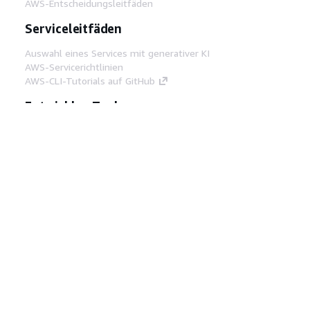
AWS-Entscheidungsleitfäden
Serviceleitfäden
Auswahl eines Services mit generativer KI
AWS-Servicerichtlinien
AWS-CLI-Tutorials auf GitHub
Entwickler-Tools
AWS Bibliothek mit Codebeispielen
AWS-CLI
AWS Builder Center
AWS-Entwickler-Tools Blog
Hilfreiche Links
AWS Documentation MCP Server
herunterladen
Melden Sie sich bei der AWS-Konsole an
AWS re:Post
Datenschutz
Nutzungsbedingungen für die