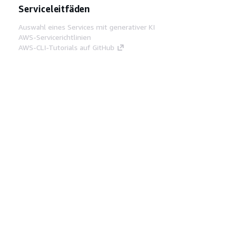
Serviceleitfäden
Auswahl eines Services mit generativer KI
AWS-Servicerichtlinien
AWS-CLI-Tutorials auf GitHub
Entwickler-Tools
AWS Bibliothek mit Codebeispielen
AWS-CLI
AWS Builder Center
AWS-Entwickler-Tools Blog
Hilfreiche Links
AWS Documentation MCP Server
herunterladen
Melden Sie sich bei der AWS-Konsole an
AWS re:Post
Datenschutz
Nutzungsbedingungen für die
Website
Cookie-Einstellungen
© 2026,