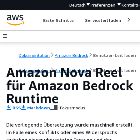
Deutsch
Präferenzen
Kontakt
F
Erste Schritte
Serviceleitfäden
Ent
Dokumentation
Amazon Bedrock
Benutzer-Leitfaden
Amazon Nova Reel
Dokumentation
Amazon Bedrock
Benutzer-Leitfaden
für Amazon Bedrock
Runtime
RSS
Markdown
Fokusmodus
Die vorliegende Übersetzung wurde maschinell erstellt.
Im Falle eines Konflikts oder eines Widerspruchs
zwischen dieser übersetzten Fassung und der