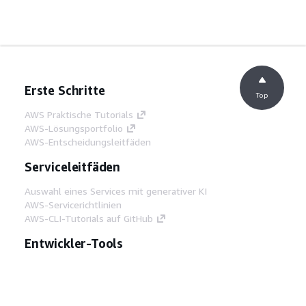
Erste Schritte
Top
AWS Praktische Tutorials
AWS-Lösungsportfolio
AWS-Entscheidungsleitfäden
Serviceleitfäden
Auswahl eines Services mit generativer KI
AWS-Servicerichtlinien
AWS-CLI-Tutorials auf GitHub
Entwickler-Tools
AWS Bibliothek mit Codebeispielen
AWS-CLI
AWS Builder Center