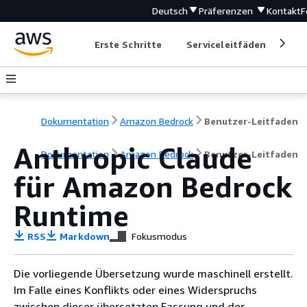
Deutsch
Präferenzen
Kontakt
F
Erste Schritte
Serviceleitfäden
Ent
Dokumentation
Amazon Bedrock
Benutzer-Leitfaden
Anthropic Claude
Dokumentation
Amazon Bedrock
Benutzer-Leitfaden
für Amazon Bedrock
Runtime
RSS
Markdown
Fokusmodus
Die vorliegende Übersetzung wurde maschinell erstellt.
Im Falle eines Konflikts oder eines Widerspruchs
zwischen dieser übersetzten Fassung und der