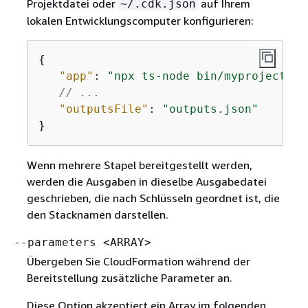
Projektdatei oder
auf Ihrem
~/.cdk.json
lokalen Entwicklungscomputer konfigurieren:
{
"app"
: 
"npx ts-node bin/myproject.ts
// ...
"outputsFile"
: 
"outputs.json"
}
Wenn mehrere Stapel bereitgestellt werden,
werden die Ausgaben in dieselbe Ausgabedatei
geschrieben, die nach Schlüsseln geordnet ist, die
den Stacknamen darstellen.
--parameters <ARRAY>
Übergeben Sie CloudFormation während der
Bereitstellung zusätzliche Parameter an.
Diese Option akzeptiert ein Array im folgenden