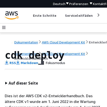
Deutsch
Präferenzen
Kontakt
F
Erste Schritte
Serviceleitfäden
Ent
Dokumentation
AWS Cloud Development Kit
cdk deploy
Dokumentation
AWS Cloud Development Kit
Entwicklerhandbuch
RSS
Markdown
Fokusmodus
Auf dieser Seite
Dies ist der AWS CDK v2-Entwicklerhandbuch. Das
ältere CDK v1 wurde am 1. Juni 2022 in die Wartung