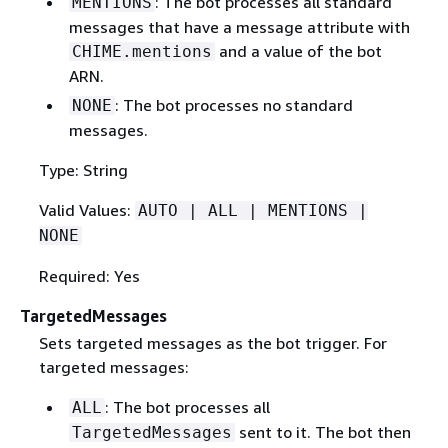
: The bot processes all standard
MENTIONS
messages that have a message attribute with
and a value of the bot
CHIME.mentions
ARN.
: The bot processes no standard
NONE
messages.
Type: String
Valid Values:
AUTO | ALL | MENTIONS |
NONE
Required: Yes
TargetedMessages
Sets targeted messages as the bot trigger. For
targeted messages:
: The bot processes all
ALL
sent to it. The bot then
TargetedMessages