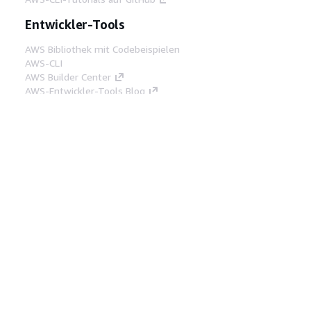
Entwickler-Tools
AWS Bibliothek mit Codebeispielen
AWS-CLI
AWS Builder Center
AWS-Entwickler-Tools Blog
Hilfreiche Links
AWS Documentation MCP Server
herunterladen
Melden Sie sich bei der AWS-Konsole an
AWS re:Post
Datenschutz
Nutzungsbedingungen für die
Website
Cookie-Einstellungen
© 2026,
Amazon Web Services, Inc. oder
Tochtergesellschaften. Alle Rechte vorbehalten.
Deutsch