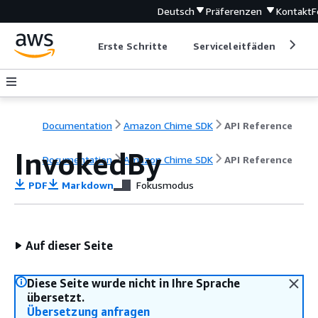
Deutsch
Präferenzen
Kontakt
F
Erste Schritte
Serviceleitfäden
Ent
Documentation
Amazon Chime SDK
API Reference
InvokedBy
Documentation
Amazon Chime SDK
API Reference
PDF
Markdown
Fokusmodus
Auf dieser Seite
Diese Seite wurde nicht in Ihre Sprache
übersetzt.
Übersetzung anfragen