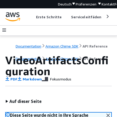
Deutsch
Präferenzen
Kontakt
F
Erste Schritte
Serviceleitfäden
Ent
Documentation
Amazon Chime SDK
API Reference
VideoArtifactsConfi
Documentation
Amazon Chime SDK
API Reference
guration
PDF
Markdown
Fokusmodus
Auf dieser Seite
Diese Seite wurde nicht in Ihre Sprache